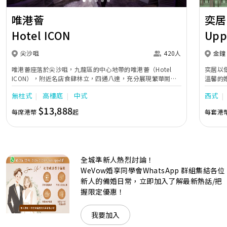
唯港薈
奕居
Hotel ICON
Upp
尖沙咀
420人
金鐘
唯港薈座落於尖沙咀，九龍區的中心地帶的唯港薈（Hotel
奕居以
ICON），附近名店食肆林立，四通八達，充分展現繁華鬧巿
溫馨的
中的活力個性，成為一眾準新人舉辦婚宴的熱門之選。專業團
團隊會
無柱式
高樓底
中式
西式
隊由策劃統籌至所有婚宴每個細節，唯港薈都力臻完美，保證
讓您留下獨特的醉人回憶。 擁有時尚高樓頂的Silverbox宴會
$13,888
每席港幣
起
每套港
廳，配置了全套先進的視聽影音及燈光設備配套，並採用極富
現代時尚感的水晶玻璃燈，演繹出與別不同的經典神韻。不論
是憧憬醉人美景餐廳、全新舒適雅緻的1937私人宴會廳、無
柱式瑰麗宴會廳、還是充滿活力氛圍的自助餐﹔唯港薈
（Hotel ICON），多個風格各異的婚宴場地，都完美切合各
全城準新人熱烈討論！
準新人的個性及預算﹔保證為您打造夢寐以求的特別日子，令
賓客永誌難忘！
WeVow婚享同學會WhatsApp 群組集結各位
新人的備婚日常，立即加入了解最新熱話/把
握限定優惠！
我要加入