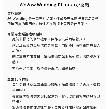
WeVow Wedding Planner小總結
商戶概況
SG Wedding 是一間專為新郎、伴郎及兄弟團提供高品質禮
服和西裝的專門店，確保您在婚禮上展現最佳風采。
專業男士婚禮禮服選擇
•
提供多樣化的新郎禮服、伴郎及兄弟西裝款式。
•
款式涵蓋經典至現代修身剪裁，滿足不同婚禮主題與個人
品味。
•
精選高級西服面料，如絲綢緞面與金線刺繡，搭配精緻工
藝。
•
亦備有兄弟恤，為整體造型增添細緻品味。
專屬貼心服務
•
提供免費試身與專業量身服務，確保禮服完美合身，需提
前預約。
•
專業團隊提供諮詢與搭配建議，耐心協助顧客挑選與修改
禮服。
•
對婚禮禮服細節處理妥善，展現良好服務態度與應變能