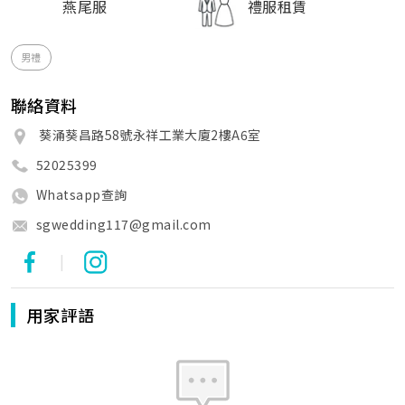
燕尾服
禮服租賃
男禮
聯絡資料
葵涌葵昌路58號永祥工業大廈2樓A6室
52025399
Whatsapp查詢
sgwedding117@gmail.com
|
用家評語