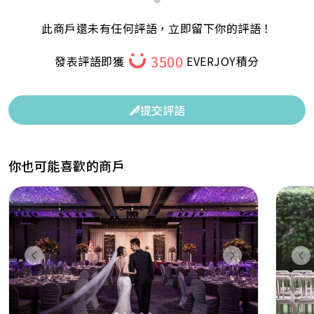
此商戶還未有任何評語，立即留下你的評語！
3500
發表評語即獲
EVERJOY積分
提交評語
你也可能喜歡的商戶
Previous
Next
Pr