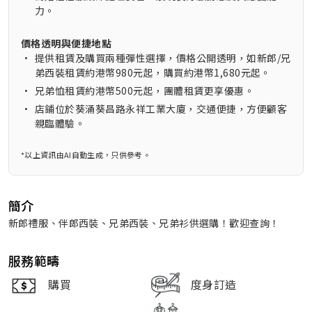
力。
價格透明與便捷地點
•
提供租賃及購買兩種彈性選擇，價格公開透明，如新郎/兄
弟西裝租賃約港幣980元起，購買約港幣1,680元起。
•
兄弟恤租賃約港幣500元起，團體租賃更享優惠。
•
店鋪位於葵涌葵昌路永祥工業大廈，交通便捷，方便顧客
親臨體驗。
*以上資訊由AI自動生成，只供參考。
簡介
新郎禮服、伴郎西裝、兄弟西裝、兄弟衫供選購！歡迎查詢！
服務範疇
購買
度身訂造