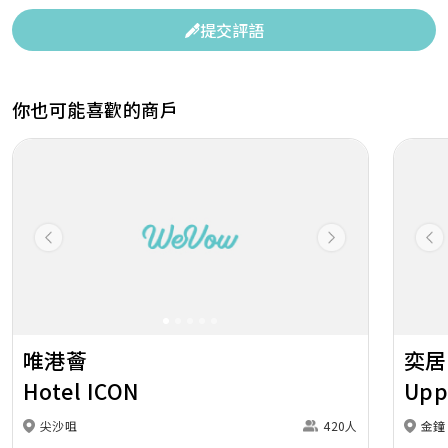
提交評語
你也可能喜歡的商戶
Previous
Next
Pr
唯港薈
奕居
Hotel ICON
Upp
尖沙咀
420人
金鐘