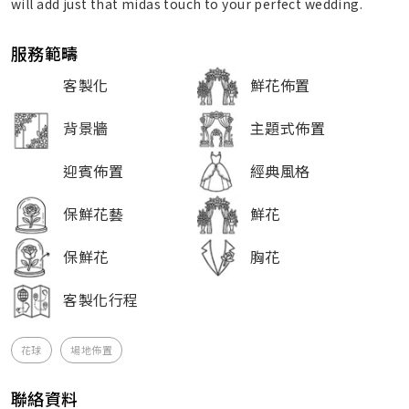
will add just that midas touch to your perfect wedding.
服務範疇
客製化
鮮花佈置
背景牆
主題式佈置
迎賓佈置
經典風格
保鮮花藝
鮮花
保鮮花
胸花
客製化行程
花球
場地佈置
聯絡資料