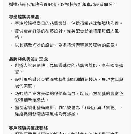
婚禮花束及場地佈置服務，以獨特設計和卓越品質聞名。
專業服務與產品
•
專注於婚禮當日的花藝設計，包括精緻花球和場地佈置。
•
提供度身訂做的花藝設計，完美配合新娘禮服與個人風
格。
•
以其精緻巧妙的設計，為婚禮增添華麗與獨特的氣氛。
品牌特色與設計理念
•
創辦人梁靈剛博士為屢獲殊榮的花藝設計師，享有國際盛
譽。
•
設計風格融合英式園林藝術與歐洲插花技巧，展現古典與
現代美感。
•
巧妙結合東方美學的線條與留白，以及西方花藝的豐富色
彩和創新編織法。
•
擅長客製化藝術設計，作品被譽為「非凡」與「驚艷」，
從經典到新潮熱帶風格均有涉獵。
客戶體驗與便捷聯絡