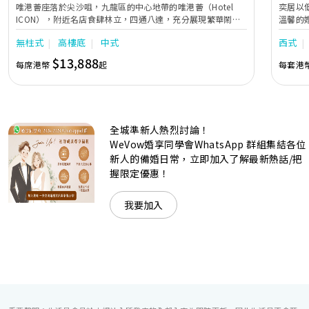
唯港薈座落於尖沙咀，九龍區的中心地帶的唯港薈（Hotel
奕居以
ICON），附近名店食肆林立，四通八達，充分展現繁華鬧巿
溫馨的
中的活力個性，成為一眾準新人舉辦婚宴的熱門之選。專業團
團隊會
無柱式
高樓底
中式
西式
隊由策劃統籌至所有婚宴每個細節，唯港薈都力臻完美，保證
讓您留下獨特的醉人回憶。 擁有時尚高樓頂的Silverbox宴會
$13,888
每席港幣
起
每套港
廳，配置了全套先進的視聽影音及燈光設備配套，並採用極富
現代時尚感的水晶玻璃燈，演繹出與別不同的經典神韻。不論
是憧憬醉人美景餐廳、全新舒適雅緻的1937私人宴會廳、無
柱式瑰麗宴會廳、還是充滿活力氛圍的自助餐﹔唯港薈
（Hotel ICON），多個風格各異的婚宴場地，都完美切合各
全城準新人熱烈討論！
準新人的個性及預算﹔保證為您打造夢寐以求的特別日子，令
賓客永誌難忘！
WeVow婚享同學會WhatsApp 群組集結各位
新人的備婚日常，立即加入了解最新熱話/把
握限定優惠！
我要加入