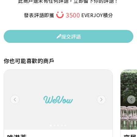
此商戶還未有任何評語，立即留下你的評語！
3500
發表評語即獲
EVERJOY積分
提交評語
你也可能喜歡的商戶
Previous
Next
Pr