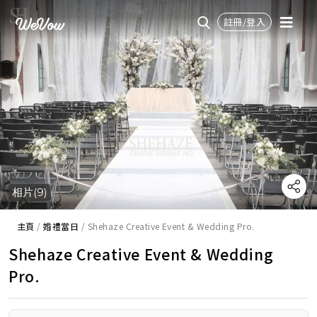
註冊/登入
相片(9)
主頁
/
婚禮當日
/
Shehaze Creative Event & Wedding Pro.
Shehaze Creative Event & Wedding
Pro.