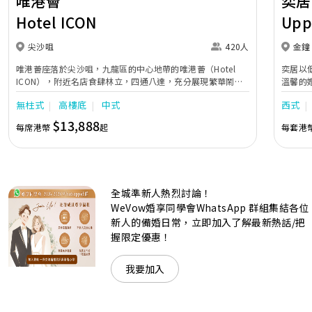
唯港薈
奕居
Hotel ICON
Upp
尖沙咀
420人
金鐘
唯港薈座落於尖沙咀，九龍區的中心地帶的唯港薈（Hotel
奕居以
ICON），附近名店食肆林立，四通八達，充分展現繁華鬧巿
溫馨的
中的活力個性，成為一眾準新人舉辦婚宴的熱門之選。專業團
團隊會
無柱式
高樓底
中式
西式
隊由策劃統籌至所有婚宴每個細節，唯港薈都力臻完美，保證
讓您留下獨特的醉人回憶。 擁有時尚高樓頂的Silverbox宴會
$13,888
每席港幣
起
每套港
廳，配置了全套先進的視聽影音及燈光設備配套，並採用極富
現代時尚感的水晶玻璃燈，演繹出與別不同的經典神韻。不論
是憧憬醉人美景餐廳、全新舒適雅緻的1937私人宴會廳、無
柱式瑰麗宴會廳、還是充滿活力氛圍的自助餐﹔唯港薈
（Hotel ICON），多個風格各異的婚宴場地，都完美切合各
全城準新人熱烈討論！
準新人的個性及預算﹔保證為您打造夢寐以求的特別日子，令
賓客永誌難忘！
WeVow婚享同學會WhatsApp 群組集結各位
新人的備婚日常，立即加入了解最新熱話/把
握限定優惠！
我要加入