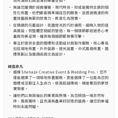
為充滿奇幻與浪漫的專屬空間。
•
無論您鍾情於經典優雅、現代時尚，抑或是獨特主題的個
性化佈置，他們都能精準捕捉您的願景，並透過精湛的佈
置技藝與無窮的想像力，將其化為現實。
•
從精選的花藝設計、氛圍燈光的巧妙運用、細緻入微的道
具擺設，到整體空間感的營造，每一個環節都經過悉心考
量與完美呈現，確保每個細節都無懈可擊。
•
專注於提供全面的婚禮和活動設計與製作服務，核心專長
包括場地佈置、戶外裝飾、燈光設置、中式風格佈置、婚
禮策劃以及邀請函與文具設計。
締造非凡
•
選擇 Shehaze Creative Event & Wedding Pro.，您不
僅是選擇了一項場地佈置服務，更是選擇了一位能為您的
婚禮或活動注入生命力，使其超越傳統、輝煌奪目的夢想
實現者。
•
讓他們以無與倫比的專業與熱情，為您締造一場井然有
序、風格獨特、且充滿無盡美好回憶的盛典，讓您的幸福
時刻永遠閃耀。