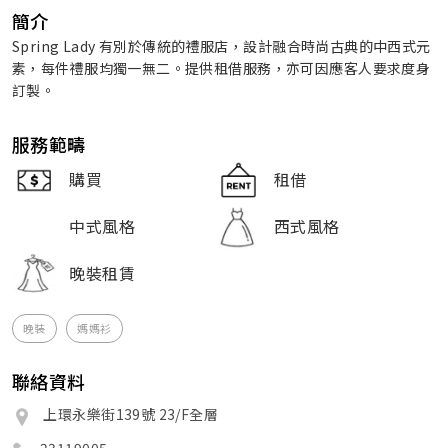
簡介
Spring Lady 有別於傳統的禮服店，設計融合時尚古典的中西式元
素，每件禮服均獨一無二。提供租借服務，亦可因應客人要求度身
訂製。
服務範疇
購買
租借
中式風格
西式風格
晚裝租賃
晚裝
媽媽衫
聯絡資料
上環永樂街139號 23/F全層
23119005