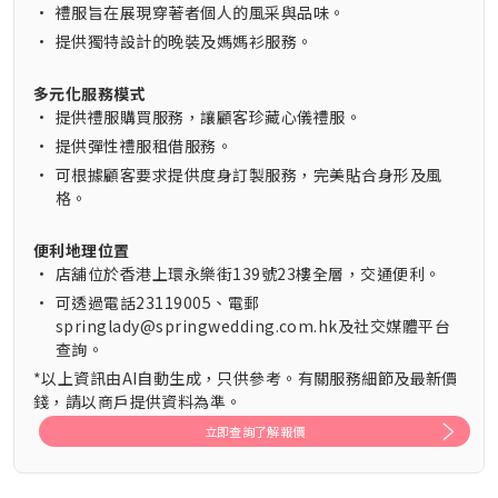
•
禮服旨在展現穿著者個人的風采與品味。
•
提供獨特設計的晚裝及媽媽衫服務。
多元化服務模式
•
提供禮服購買服務，讓顧客珍藏心儀禮服。
•
提供彈性禮服租借服務。
•
可根據顧客要求提供度身訂製服務，完美貼合身形及風
格。
便利地理位置
•
店舖位於香港上環永樂街139號23樓全層，交通便利。
•
可透過電話23119005、電郵
springlady@springwedding.com.hk及社交媒體平台
查詢。
*以上資訊由AI自動生成，只供參考。有關服務細節及最新價
錢，請以商戶提供資料為準。
立即查詢了解報價