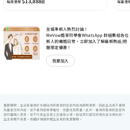
$13,888
每席港幣
起
每套港
廳，配置了全套先進的視聽影音及燈光設備配套，並採用極富
現代時尚感的水晶玻璃燈，演繹出與別不同的經典神韻。不論
是憧憬醉人美景餐廳、全新舒適雅緻的1937私人宴會廳、無
柱式瑰麗宴會廳、還是充滿活力氛圍的自助餐﹔唯港薈
（Hotel ICON），多個風格各異的婚宴場地，都完美切合各
全城準新人熱烈討論！
準新人的個性及預算﹔保證為您打造夢寐以求的特別日子，令
賓客永誌難忘！
WeVow婚享同學會WhatsApp 群組集結各位
新人的備婚日常，立即加入了解最新熱話/把
握限定優惠！
我要加入
重要聲明：生活易會員於本網站內所發表的全部內容為即時更新，因此生活易不會預
先審查任何內容，並不會保證其準確性、完整性及質量。此外，會員所發表的全部內
容均屬個人意見，並不代表生活易之言論及立場。如從而引起任何損失或法律糾紛，
生活易概不負責。有關詳情請參閱生活易的免責聲明。