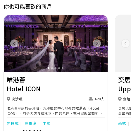
你也可能喜歡的商戶
Previous
Next
Pr
唯港薈
奕居
Hotel ICON
Upp
尖沙咀
420人
金鐘
唯港薈座落於尖沙咀，九龍區的中心地帶的唯港薈（Hotel
奕居以
ICON），附近名店食肆林立，四通八達，充分展現繁華鬧巿
溫馨的
中的活力個性，成為一眾準新人舉辦婚宴的熱門之選。專業團
團隊會
無柱式
高樓底
中式
西式
隊由策劃統籌至所有婚宴每個細節，唯港薈都力臻完美，保證
讓您留下獨特的醉人回憶。 擁有時尚高樓頂的Silverbox宴會