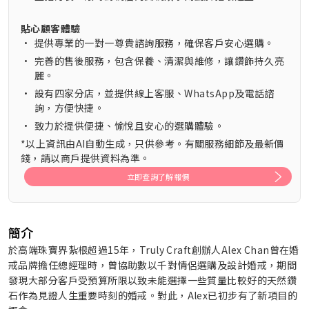
貼心顧客體驗
•
提供專業的一對一尊貴諮詢服務，確保客戶安心選購。
•
完善的售後服務，包含保養、清潔與維修，讓鑽飾持久亮
麗。
•
設有四家分店，並提供線上客服、WhatsApp及電話諮
詢，方便快捷。
•
致力於提供便捷、愉悅且安心的選購體驗。
*以上資訊由AI自動生成，只供參考。有關服務細節及最新價
錢，請以商戶提供資料為準。
立即查詢了解報價
簡介
於高端珠寶界紮根超過15年，Truly Craft創辦人Alex Chan曾在婚
戒品牌擔任總經理時，曾協助數以千對情侶選購及設計婚戒，期間
發現大部分客戶受預算所限以致未能選擇一些質量比較好的天然鑽
石作為見證人生重要時刻的婚戒。對此，Alex已初步有了新項目的