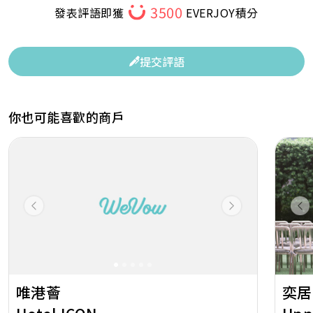
3500
發表評語即獲
EVERJOY積分
提交評語
你也可能喜歡的商戶
Previous
Next
Pr
唯港薈
奕居