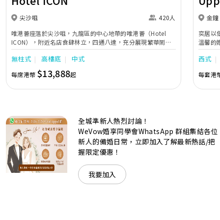
Hotel ICON
Upp
尖沙咀
420人
金鐘
唯港薈座落於尖沙咀，九龍區的中心地帶的唯港薈（Hotel
奕居以
ICON），附近名店食肆林立，四通八達，充分展現繁華鬧巿
溫馨的
中的活力個性，成為一眾準新人舉辦婚宴的熱門之選。專業團
團隊會
無柱式
高樓底
中式
西式
隊由策劃統籌至所有婚宴每個細節，唯港薈都力臻完美，保證
讓您留下獨特的醉人回憶。 擁有時尚高樓頂的Silverbox宴會
$13,888
每席港幣
起
每套港
廳，配置了全套先進的視聽影音及燈光設備配套，並採用極富
現代時尚感的水晶玻璃燈，演繹出與別不同的經典神韻。不論
是憧憬醉人美景餐廳、全新舒適雅緻的1937私人宴會廳、無
柱式瑰麗宴會廳、還是充滿活力氛圍的自助餐﹔唯港薈
（Hotel ICON），多個風格各異的婚宴場地，都完美切合各
全城準新人熱烈討論！
準新人的個性及預算﹔保證為您打造夢寐以求的特別日子，令
賓客永誌難忘！
WeVow婚享同學會WhatsApp 群組集結各位
新人的備婚日常，立即加入了解最新熱話/把
握限定優惠！
我要加入