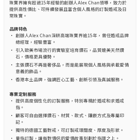
珠寶界擁有超過15年經驗的創辦人Alex Chan領導，致力於
提供高性價比、可持續發展且富含個人風格的訂製婚戒及日
常珠寶。
品牌特色
•
創辦人Alex Chan深耕高端珠寶界逾15年，曾任婚戒品牌
總經理，經驗豐富。
•
引入歐美市場流行的實驗室培育鑽石，品質媲美天然鑽
石，價格更具優勢。
•
主張鑽石不再是奢侈品，而是能展現個人風格與承載愛情
意義的飾品。
•
香港本土品牌，強調匠心工藝、創新引領及真誠服務。
專業定制服務
•
提供高度個性化的訂製服務，特別專精於婚戒和求婚戒
指。
•
顧客可自由選擇鑽石、材質、款式、鑲嵌方式及專屬印
記。
•
獨特的德國工藝對戒，可訂製戒環闊度、厚度及形狀。
•
量指訂製，讓每對情侶的愛情故事刻劃於指環之上。