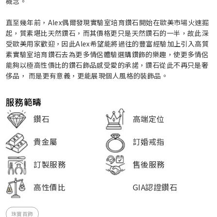
概念。
直至幾年前，Alex偶爾發現實驗室培育鑽石開始在歐美市場火速掘
起，質素堪比天然鑽石，而其價格更只是天然鑽石的一半，故此深
受歐美用家歡迎，因此Alex希望能將過往的豐富經驗加上引入高質
素實驗室培育鑽石去為更多情侶體驗選購鑽飾的樂趣，使更多情侶
能夠以極高性價比的鑽石飾品感受愛的承諾，鑽石從此不再只是奢
侈品， 而是更有意義，更能展現個人風格的裝飾品。
服務範疇
鑽石
高端定位
貴金屬
訂婚戒指
訂製服務
售後服務
高性價比
GIA認證鑽石
珠寶首飾