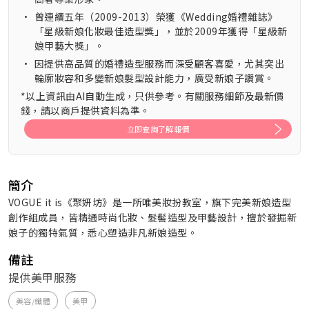
•
曾連續五年（2009-2013）榮獲《Wedding婚禮雜誌》
「星級新娘化妝最佳造型獎」，並於2009年獲得「星級新
娘甲藝大獎」。
•
因提供高品質的婚禮造型服務而深受顧客喜愛，尤其突出
輪廓妝容和多變新娘髮型設計能力，廣受新娘子讚賞。
*以上資訊由AI自動生成，只供參考。有關服務細節及最新價
錢，請以商戶提供資料為準。
立即查詢了解報價
簡介
VOGUE it is《聚妍坊》是一所唯美妝扮教室，旗下完美新娘造型
創作組成員，皆精通時尚化妝、髮髻造型及甲藝設計，擅於發掘新
娘子的獨特氣質，悉心塑造非凡新娘造型。
備註
提供美甲服務
美容/纖體
美甲