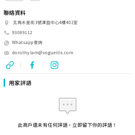
聯絡資料
北角木星街3號澤盈中心4樓402室
93089112
Whatsapp查詢
dorothy.lam@vogueitis.com
|
|
用家評語
此商戶還未有任何評語，立即留下你的評語！