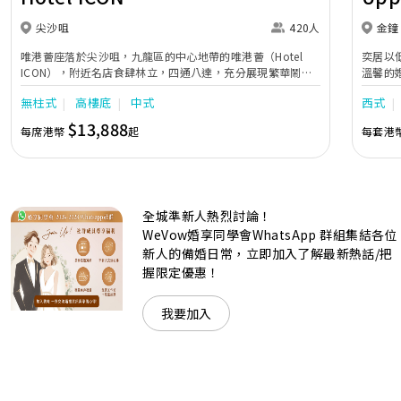
尖沙咀
420人
金鐘
唯港薈座落於尖沙咀，九龍區的中心地帶的唯港薈（Hotel
奕居以
ICON），附近名店食肆林立，四通八達，充分展現繁華鬧巿
溫馨的
中的活力個性，成為一眾準新人舉辦婚宴的熱門之選。專業團
團隊會
無柱式
高樓底
中式
西式
隊由策劃統籌至所有婚宴每個細節，唯港薈都力臻完美，保證
讓您留下獨特的醉人回憶。 擁有時尚高樓頂的Silverbox宴會
$13,888
每席港幣
起
每套港
廳，配置了全套先進的視聽影音及燈光設備配套，並採用極富
現代時尚感的水晶玻璃燈，演繹出與別不同的經典神韻。不論
是憧憬醉人美景餐廳、全新舒適雅緻的1937私人宴會廳、無
柱式瑰麗宴會廳、還是充滿活力氛圍的自助餐﹔唯港薈
（Hotel ICON），多個風格各異的婚宴場地，都完美切合各
全城準新人熱烈討論！
準新人的個性及預算﹔保證為您打造夢寐以求的特別日子，令
賓客永誌難忘！
WeVow婚享同學會WhatsApp 群組集結各位
新人的備婚日常，立即加入了解最新熱話/把
握限定優惠！
我要加入