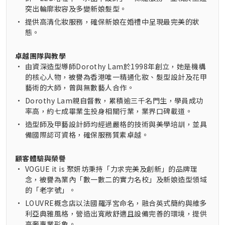
突出輪廓妝容及多變新娘髮型。
•
提供高清化妝服務，確保新娘在婚禮中呈現最完美的狀
態。
卓越團隊與教學
•
由資深造型導師Dorothy Lam於1998年創立，她是機構
的核心人物，被譽為香港唯一精通化妝、髮型設計及花甲
藝術的大師，曾與無數藝人合作。
•
Dorothy Lam親自督教，累積逾三千名門生，學員成功
率高，約七成畢業生投身相關行業，業界口碑載道。
•
造型師及甲藝設計師均經過嚴格的技術與美學培訓，並具
備國際認可資格，確保服務質素卓越。
顧客體驗與榮譽
•
VOGUE it is 聚妍坊秉持「力求完美及創新」的品牌理
念，被譽為業內「數一數二的實力名校」及新娘造型領域
的「老字號」。
•
LOUVRE概念店以法國羅浮宮命名，融合英式簡約與維多
利亞典雅風格，營造出寬敞舒適且設備完善的環境，提供
高奢專業形象。