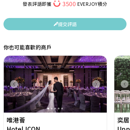
3500
發表評語即獲
EVERJOY積分
提交評語
你也可能喜歡的商戶
Previous
Next
Pr
唯港薈
奕居
Hotel ICON
Upp