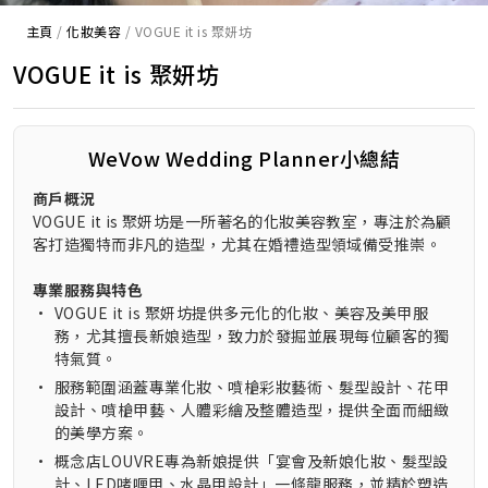
主頁
/
化妝美容
/
VOGUE it is 聚妍坊
VOGUE it is 聚妍坊
WeVow Wedding Planner小總結
商戶概況
VOGUE it is 聚妍坊是一所著名的化妝美容教室，專注於為顧
客打造獨特而非凡的造型，尤其在婚禮造型領域備受推崇。
專業服務與特色
•
VOGUE it is 聚妍坊提供多元化的化妝、美容及美甲服
務，尤其擅長新娘造型，致力於發掘並展現每位顧客的獨
特氣質。
•
服務範圍涵蓋專業化妝、噴槍彩妝藝術、髮型設計、花甲
設計、噴槍甲藝、人體彩繪及整體造型，提供全面而細緻
的美學方案。
•
概念店LOUVRE專為新娘提供「宴會及新娘化妝、髮型設
計、LED啫喱甲、水晶甲設計」一條龍服務，並精於塑造