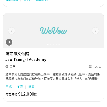
Previous
Next
饒宗頤文化館
Jao Tsung-I Academy
美孚
120人
饒宗頤文化館座落於荔枝角山崗中，擁有景致雅研的綠化園林，鳥語花香
點綴着古意盎然的紅磚建築，百年歷史建築見証每對「新人」的夢想婚
禮！文化館內提供多個室內外的婚禮場地及佈置服務，並配備基本音響、
西式
午宴
晚宴
影視設備及傢俱。富有傳統古典設計的「文化旅館‧翠雅山房」也可作婚
嫁出門之用，盡享賓至如歸的婚禮一條龍服務。
$12,000
每套港幣
起