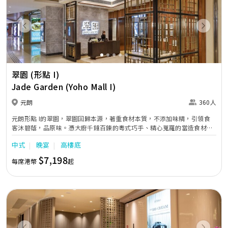
真誠專業的心為新人帶來舒適又美觀的婚戒，與顧客們一同見證他們最幸
福和甜蜜的時刻。
Previous
Next
翠園 (形點 I)
Jade Garden (Yoho Mall I)
元朗
360人
元朗形點 I的翠園，翠園回歸本源，著重食材本質，不添加味精，引領食
客沐碧蔭，品原味。憑大廚千錘百鍊的粵式巧手、精心蒐羅的當造食材、
對飲食文化的不懈鑽研、及清雅脫俗的用膳環境，食客有如漫步竹林大道
中式
晚宴
高樓底
上，舌尖五感浸沉翠園氤氳，以心細嚐君子之美膳。
$7,198
每席港幣
起