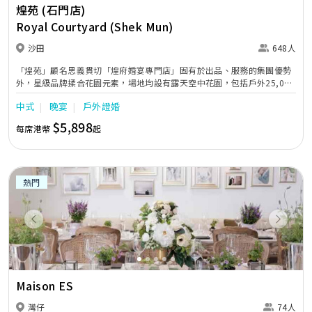
煌苑 (石門店)
Royal Courtyard (Shek Mun)
沙田
648人
「煌苑」顧名思義貫切「煌府婚宴專門店」固有於出品、服務的集團優勢
外，星級品牌揉合花園元素，場地均設有露天空中花園，包括戶外25,000
呎空中證婚花園，讓新人盡享戶外室內的不同婚嫁體驗。宴會廳樓高16
中式
晚宴
戶外證婚
呎，閃耀法國水晶燈飾，氣派非凡，更設450吋巨型LED高清大電視及高
科技數碼環迴立體音響。
$5,898
每席港幣
起
熱門
Previous
Next
Maison ES
灣仔
74人