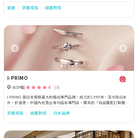
時尚及創意元素的珠寶作品，於不同場合全面迎合顧客的珠寶配襯需求，
金器
求婚戒指
結婚對戒
無論人生中的任何時刻，周生生珠寶總能巧妙地串聯起生命中的大小里
程，見證不同的情感故事。
Previous
Next
I-PRIMO
尖沙咀
(3)
I-PRIMO 是日本規模最大的婚戒專門品牌，成立於1999年，至今除日本
外，於香港、中國內地及台灣均設有專門店。獨有的「自由選配訂製服
務」，是由專業的諮詢師先瞭解新人對婚戒的喜好和預算，提供豐富戒台
求婚戒指
結婚對戒
日本品牌
款式以及多元優質的裸鑽挑選，從中選擇出符合兩位的理想組合後，由日
本的專業工匠為二人精心訂製出世上獨一無二專屬Only One婚戒。150款
的戒款中，包含神話及星座故事的幸福寓意，祝福著互許終身的愛侶們，
永遠幸福甜蜜。秉持日本文化精神，I-PRIMO作為專門售賣婚戒的品牌，
以「至高夢想、無上幸福」為理念，將喜悅的瞬間化作永恆的記憶，以最