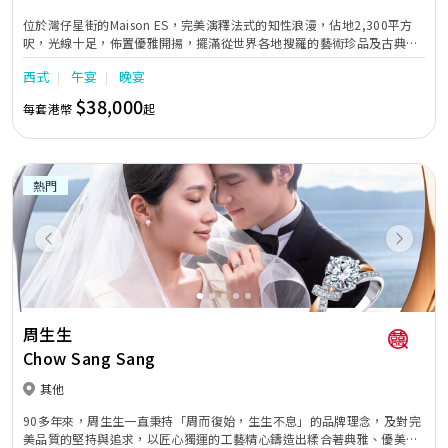
位於灣仔星街的Maison ES，完美演釋法式的知性浪漫，佔地2,300平方
呎，光線十足，佈置優雅開揚，擺滿從世界各地搜羅的藝術珍品及古典傢
俱，例如手工製水晶吊燈及歐式古董沙發，令整個空間洋溢著法式復古韻
西式
午宴
晚宴
味，猶如休閒恬靜的法國住宅，十分適合包場舉行證婚酒會及小型婚宴。
$38,000
每套港幣
起
熱門
Previous
Next
周生生
Chow Sang Sang
其他
90多年來，周生生一直秉持「周而復始，生生不息」的品牌理念，及對完
美品質的堅持與追求，以匠心獨運的工藝精心鑄造出糅合著典雅、優美、