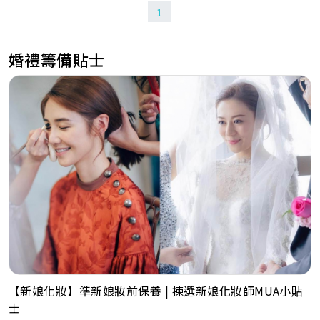
1
婚禮籌備貼士
【新娘化妝】準新娘妝前保養 | 揀選新娘化妝師MUA小貼
士