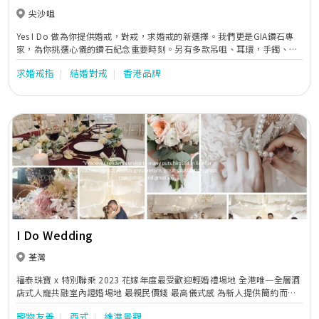
尖沙咀
Yes I Do 做為你提供婚戒，對戒，求婚戒的新選擇。我們更是GIA鑽石專
家，為你挑選心儀的鑽石紀念重要時刻。另有多款吊咀、耳環，手鐲、手
鏈及頸鏈，種類繁多，歡迎預約𦲷臨鑑賞，免費報價！
求婚戒指
結婚對戒
香港品牌
I Do Wedding
荃灣
福泰珠寶 x 特別聯乘 2023 花嫁年度最受歡迎輕婚禮埸地 全港唯一全層酒
店式人寵共融室內證婚埸地 最親民價錢 最高儀式感 為新人提供簡約而體
面的夢中婚禮 一句我願意 結婚好EASY
寵物友善
西式
維港景觀