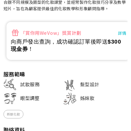
合辦不同規模及類型的化妝課堂，並經常製作化妝技巧分享及教學
短片，旨在為顧客提供最佳的化妝教學和形象顧問指導。
「賞你用WeVow」獎賞計劃
詳情
向商戶發出查詢，成功確認訂單後即送
$300
現金券
！
服務範疇
試妝服務
髮型設計
眼型調整
姊妹妝
新娘化妝
聯絡資料