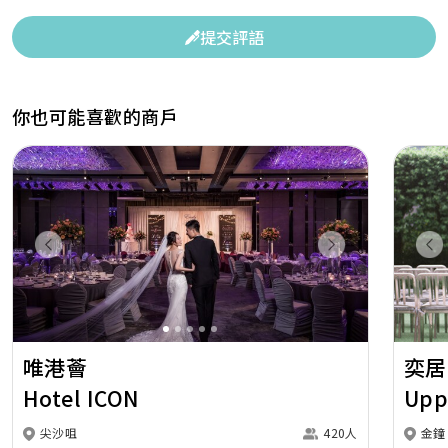
提交評語
你也可能喜歡的商戶
Previous
Next
Pr
唯港薈
奕居
Hotel ICON
Upp
尖沙咀
420人
金鐘