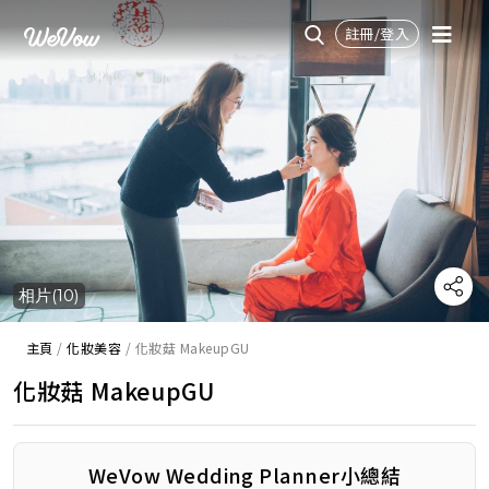
註冊/登入
相片(10)
主頁
/
化妝美容
/
化妝菇 MakeupGU
化妝菇 MakeupGU
WeVow Wedding Planner小總結