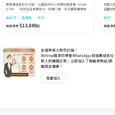
唯港薈座落於尖沙咀，九龍區的中心地帶的唯港薈（Hotel
奕居以
ICON），附近名店食肆林立，四通八達，充分展現繁華鬧巿
溫馨的
中的活力個性，成為一眾準新人舉辦婚宴的熱門之選。專業團
團隊會
無柱式
高樓底
中式
西式
隊由策劃統籌至所有婚宴每個細節，唯港薈都力臻完美，保證
讓您留下獨特的醉人回憶。 擁有時尚高樓頂的Silverbox宴會
$13,888
每席港幣
起
每套港
廳，配置了全套先進的視聽影音及燈光設備配套，並採用極富
現代時尚感的水晶玻璃燈，演繹出與別不同的經典神韻。不論
是憧憬醉人美景餐廳、全新舒適雅緻的1937私人宴會廳、無
柱式瑰麗宴會廳、還是充滿活力氛圍的自助餐﹔唯港薈
（Hotel ICON），多個風格各異的婚宴場地，都完美切合各
全城準新人熱烈討論！
準新人的個性及預算﹔保證為您打造夢寐以求的特別日子，令
賓客永誌難忘！
WeVow婚享同學會WhatsApp 群組集結各位
新人的備婚日常，立即加入了解最新熱話/把
握限定優惠！
我要加入