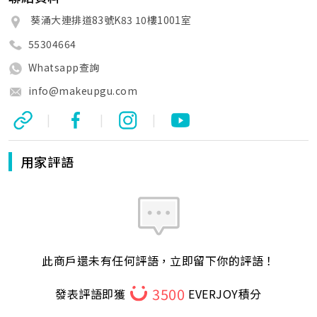
葵涌大連排道83號K83 10樓1001室
55304664
Whatsapp查詢
info@makeupgu.com
|
|
|
用家評語
此商戶還未有任何評語，立即留下你的評語！
3500
發表評語即獲
EVERJOY積分