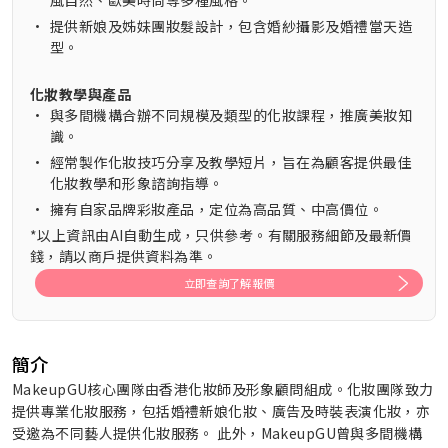
風自然、歐美時尚等多種風格。
•
提供新娘及姊妹團妝髮設計，包含婚紗攝影及婚禮當天造
型。
化妝教學與產品
•
與多間機構合辦不同規模及類型的化妝課程，推廣美妝知
識。
•
經常製作化妝技巧分享及教學短片，旨在為顧客提供最佳
化妝教學和形象諮詢指導。
•
擁有自家品牌彩妝產品，定位為高品質、中高價位。
*以上資訊由AI自動生成，只供參考。有關服務細節及最新價
錢，請以商戶提供資料為準。
立即查詢了解報價
簡介
MakeupGU核心團隊由香港化妝師及形象顧問組成。化妝團隊致力
提供專業化妝服務，包括婚禮新娘化妝、廣告及時裝表演化妝，亦
受邀為不同藝人提供化妝服務。 此外，MakeupGU曾與多間機構