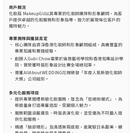
商戶概況
化妝菇 MakeupGU以其專業的化妝師團隊和形象顧問，為客
戶提供卓越的化妝服務和形象指導，致力於展現每位客戶的
獨特魅力。
專業團隊與獲獎肯定
•
核心團隊由資深香港化妝師和形象顧問組成，具備豐富的
專業知識和實踐經驗。
•
創辦人Gubi Chow畢業於倫敦藝術學院和香港知專設計學
院，曾榮獲時裝形象設計比賽全場總冠軍。
•
曾獲AllAboutWEDDING花嫁頒發「年度人氣新娘化妝師
大獎」公司組別。
多元化服務項目
•
提供專業婚禮新娘化妝服務，理念為「拒絕倒模式」，為
新娘量身打造專屬造型，突顯個人魅力。
•
服務範圍涵蓋廣告、時裝表演化妝，並受邀為不同藝人提
供化妝服務。
•
精通「臉部矯形」及清透無瑕底妝，能駕馭日系甜美、韓