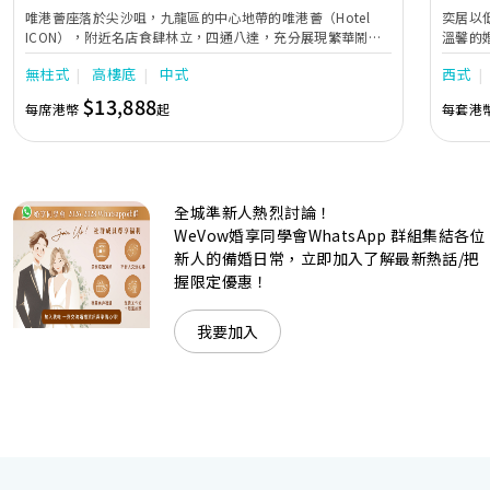
唯港薈座落於尖沙咀，九龍區的中心地帶的唯港薈（Hotel
奕居以
ICON），附近名店食肆林立，四通八達，充分展現繁華鬧巿
溫馨的
中的活力個性，成為一眾準新人舉辦婚宴的熱門之選。專業團
團隊會
無柱式
高樓底
中式
西式
隊由策劃統籌至所有婚宴每個細節，唯港薈都力臻完美，保證
讓您留下獨特的醉人回憶。 擁有時尚高樓頂的Silverbox宴會
$13,888
每席港幣
起
每套港
廳，配置了全套先進的視聽影音及燈光設備配套，並採用極富
現代時尚感的水晶玻璃燈，演繹出與別不同的經典神韻。不論
是憧憬醉人美景餐廳、全新舒適雅緻的1937私人宴會廳、無
柱式瑰麗宴會廳、還是充滿活力氛圍的自助餐﹔唯港薈
（Hotel ICON），多個風格各異的婚宴場地，都完美切合各
全城準新人熱烈討論！
準新人的個性及預算﹔保證為您打造夢寐以求的特別日子，令
賓客永誌難忘！
WeVow婚享同學會WhatsApp 群組集結各位
新人的備婚日常，立即加入了解最新熱話/把
握限定優惠！
我要加入