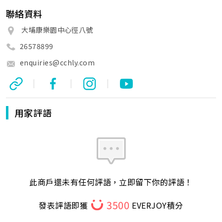
聯絡資料
大埔康樂園中心徑八號
26578899
enquiries@cchly.com
|
|
|
用家評語
此商戶還未有任何評語，立即留下你的評語！
3500
發表評語即獲
EVERJOY積分