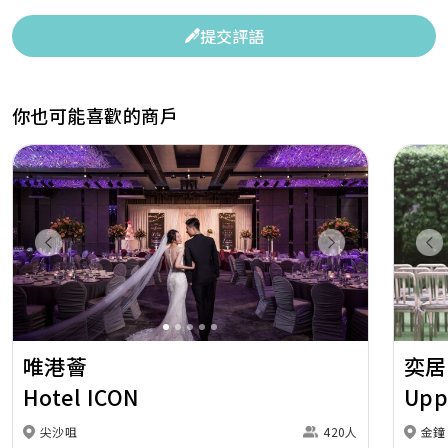
提交評語
你也可能喜歡的商戶
Previous
Next
Pr
唯港薈
奕居
Hotel ICON
Upp
尖沙咀
420人
金鐘