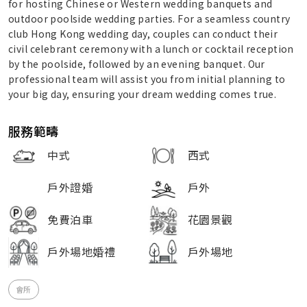
for hosting Chinese or Western wedding banquets and
outdoor poolside wedding parties. For a seamless country
club Hong Kong wedding day, couples can conduct their
civil celebrant ceremony with a lunch or cocktail reception
by the poolside, followed by an evening banquet. Our
professional team will assist you from initial planning to
your big day, ensuring your dream wedding comes true.
服務範疇
中式
西式
戶外證婚
戶外
免費泊車
花園景觀
戶外場地婚禮
戶外場地
會所