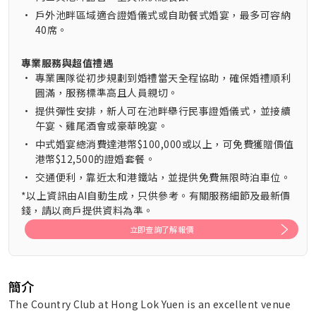
•
戶外池畔區域適合證婚儀式或自助餐式婚宴，最多可容納
40席。
專業服務與超值禮遇
•
專業團隊從初步規劃到婚禮當天全程協助，確保婚禮順利
圓滿，服務標準高且人員親切。
•
提供彈性安排，新人可在池畔舉行民事證婚儀式，並接續
午宴、雞尾酒會或豪華晚宴。
•
中式婚宴總消費達港幣$100,000或以上，可免費獲贈價值
港幣$12,500的證婚套餐。
•
交通便利，靠近太和港鐵站，並提供免費無限時泊車位。
*以上資訊由AI自動生成，只供參考。有關服務細節及最新價
錢，請以商戶提供資料為準。
立即查詢了解報價
簡介
The Country Club at Hong Lok Yuen is an excellent venue