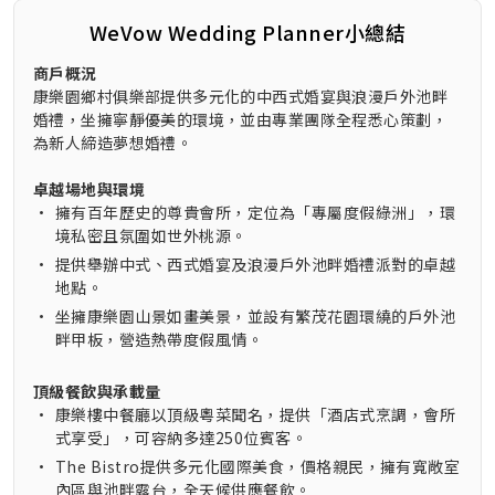
WeVow Wedding Planner小總結
商戶概況
康樂園鄉村俱樂部提供多元化的中西式婚宴與浪漫戶外池畔
婚禮，坐擁寧靜優美的環境，並由專業團隊全程悉心策劃，
為新人締造夢想婚禮。
卓越場地與環境
•
擁有百年歷史的尊貴會所，定位為「專屬度假綠洲」，環
境私密且氛圍如世外桃源。
•
提供舉辦中式、西式婚宴及浪漫戶外池畔婚禮派對的卓越
地點。
•
坐擁康樂園山景如畫美景，並設有繁茂花園環繞的戶外池
畔甲板，營造熱帶度假風情。
頂級餐飲與承載量
•
康樂樓中餐廳以頂級粵菜聞名，提供「酒店式烹調，會所
式享受」，可容納多達250位賓客。
•
The Bistro提供多元化國際美食，價格親民，擁有寬敞室
內區與池畔露台，全天候供應餐飲。