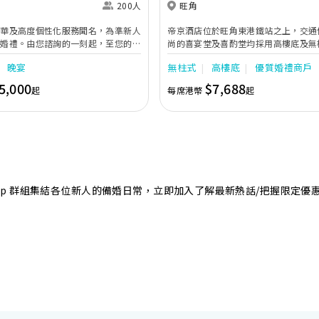
200人
旺角
奢華及高度個性化服務聞名，為準新人
帝京酒店位於旺角東港鐵站之上，交通
的婚禮。由您諮詢的一刻起，至您的大
尚的喜宴堂及喜酌堂均採用高樓底及無
專業團隊會為您攜手實現夢想婚禮。
境寬敞，且備有LED幕牆、燈光及影音
晚宴
無柱式
高樓底
優質婚禮商戶
最多可筵開40席，更配有水晶吊燈，
婚禮。另外，空中花園深心薈是毛孩友
5,000
$7,688
起
每席港幣
起
飽覽獅子山景致，適合舉行戶外婚禮或
店專業的宴會團隊提供貼心服務，讓新
浪漫美好回憶。
sApp 群組集結各位新人的備婚日常，立即加入了解最新熱話/把握限定優