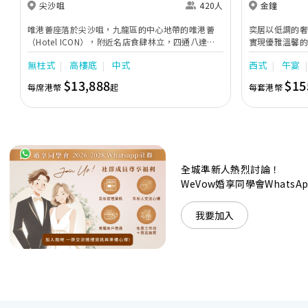
尖沙咀
420人
金鐘
唯港薈座落於尖沙咀，九龍區的中心地帶的唯港薈
奕居以低調的
（Hotel ICON），附近名店食肆林立，四通八達，
實現優雅溫馨
充分展現繁華鬧巿中的活力個性，成為一眾準新人舉
日子，我們的
無柱式
高樓底
中式
西式
午宴
辦婚宴的熱門之選。專業團隊由策劃統籌至所有婚宴
每個細節，唯港薈都力臻完美，保證讓您留下獨特的
$13,888
$15
每席港幣
起
每套港幣
醉人回憶。 擁有時尚高樓頂的Silverbox宴會廳，配
置了全套先進的視聽影音及燈光設備配套，並採用極
富現代時尚感的水晶玻璃燈，演繹出與別不同的經典
神韻。不論是憧憬醉人美景餐廳、全新舒適雅緻的
1937私人宴會廳、無柱式瑰麗宴會廳、還是充滿活
力氛圍的自助餐﹔唯港薈（Hotel ICON），多個風
格各異的婚宴場地，都完美切合各準新人的個性及預
全城準新人熱烈討論！
算﹔保證為您打造夢寐以求的特別日子，令賓客永誌
WeVow婚享同學會What
難忘！
我要加入