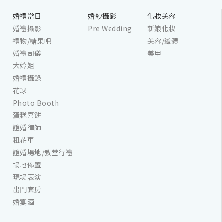
婚禮當日
婚紗攝影
化妝美容
婚禮攝影
Pre Wedding
新娘化妝
禮物/糖果吧
美容/纖體
婚禮司儀
美甲
大妗姐
婚禮攝錄
花球
Photo Booth
蛋糕喜餅
證婚律師
租花車
證婚場地/教堂行禮
場地佈置
現場表演
出門套房
婚宴酒