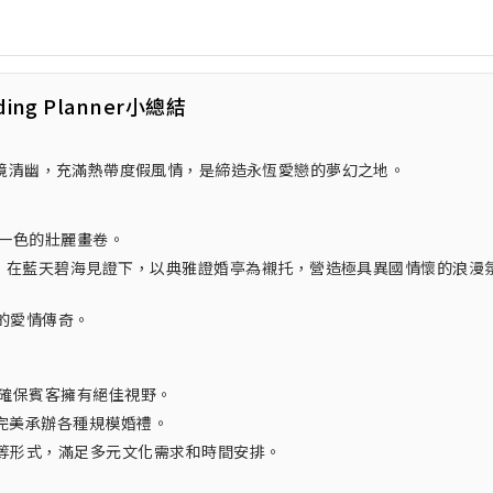
ding Planner小總結
致，環境清幽，充滿熱帶度假風情，是締造永恆愛戀的夢幻之地。
天一色的壯麗畫卷。
客，在藍天碧海見證下，以典雅證婚亭為襯托，營造極具異國情懷的浪漫
的愛情傳奇。
間，確保賓客擁有絕佳視野。
，完美承辦各種規模婚禮。
等形式，滿足多元文化需求和時間安排。