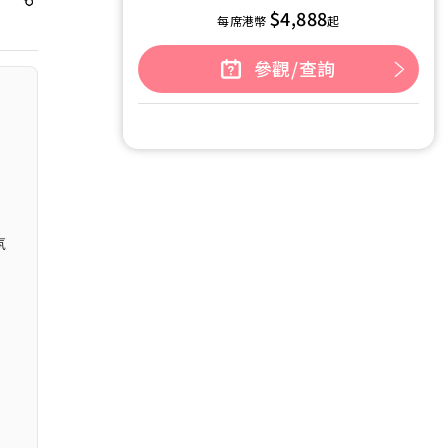
$4,888
每席港幣
起
參觀/查詢
氛