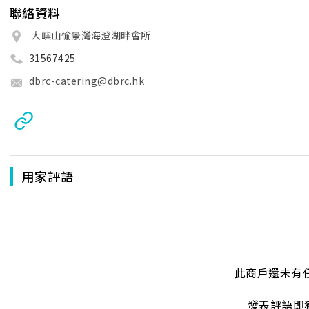
聯絡資料
大嶼山愉景灣海澄湖畔會所
31567425
dbrc-catering@dbrc.hk
用家評語
此商戶還未有
發表評語即