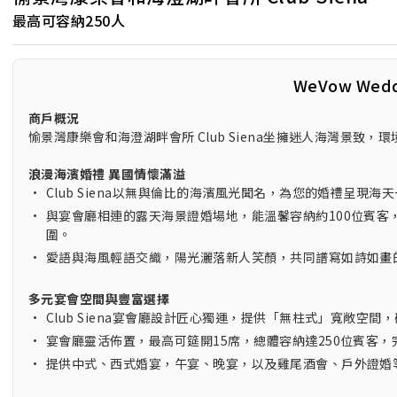
最高可容納250人
WeVow Wed
商戶概況
愉景灣康樂會和海澄湖畔會所 Club Siena坐擁迷人海灣景
浪漫海濱婚禮 異國情懷滿溢
•
Club Siena以無與倫比的海濱風光聞名，為您的婚禮呈現海
•
與宴會廳相連的露天海景證婚場地，能溫馨容納約100位賓
圍。
•
愛語與海風輕語交織，陽光灑落新人笑顏，共同譜寫如詩如畫
多元宴會空間與豐富選擇
•
Club Siena宴會廳設計匠心獨運，提供「無柱式」寬敞空
•
宴會廳靈活佈置，最高可筵開15席，總體容納達250位賓客
•
提供中式、西式婚宴，午宴、晚宴，以及雞尾酒會、戶外證婚