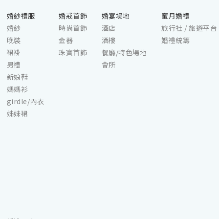
婚紗禮服
婚戒首飾
婚宴場地
蜜月婚禮
婚紗
時尚首飾
酒店
旅行社 / 旅遊平台
晚裝
金器
酒樓
婚禮統籌
裙褂
珠寶首飾
餐廳/特色場地
男禮
會所
新娘鞋
媽媽衫
girdle/內衣
姊妹裙