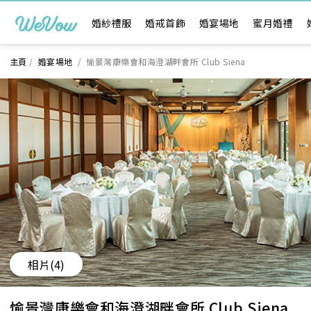
婚紗禮服
婚戒首飾
婚宴場地
蜜月婚禮
主頁
/
婚宴場地
/
愉景灣康樂會和海澄湖畔會所 Club Siena
相片
(4)
愉景灣康樂會和海澄湖畔會所 Club Siena