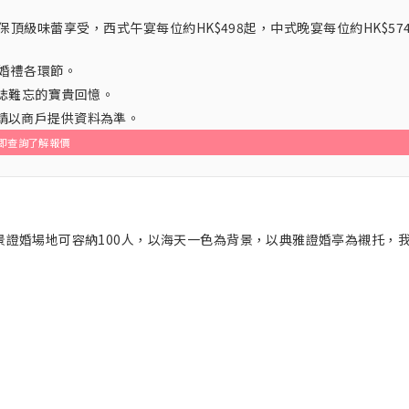
確保頂級味蕾享受，西式午宴每位約HK$498起，中式晚宴每位約HK$57
點婚禮各環節。
誌難忘的寶貴回憶。
，請以商戶提供資料為準。
即查詢了解報價
露天海景證婚場地可容納100人，以海天一色為背景，以典雅證婚亭為襯托，