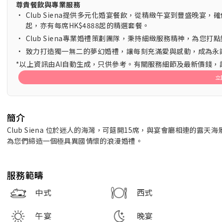
尊貴餐飲與專業服務
•
Club Siena提供多元化婚宴餐飲，從精緻午宴到豐盛晚宴，
起，亦有每席HK$4888起的精選套餐。
•
Club Siena專業婚禮策劃團隊，秉持細緻服務精神，為您打
•
致力打造獨一無二的夢幻婚禮，讓每刻充滿愛與感動，成為永
*以上資訊由AI自動生成，只供參考。有關服務細節及最新價錢
立
簡介
Club Siena 位於迷人的海灣，可筵開15席，與宴會廳相連的
為您們締造一個極具異國情懷的浪漫婚禮。
服務範疇
中式
西式
午宴
晚宴