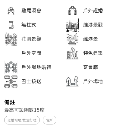
雞尾酒會
戶外證婚
無柱式
維港景觀
花園景觀
維港景
戶外空間
特色建築
戶外場地婚禮
宴會廳
巴士接送
戶外場地
備註
最高可設圍數15席
證婚場地/教堂行禮
會所