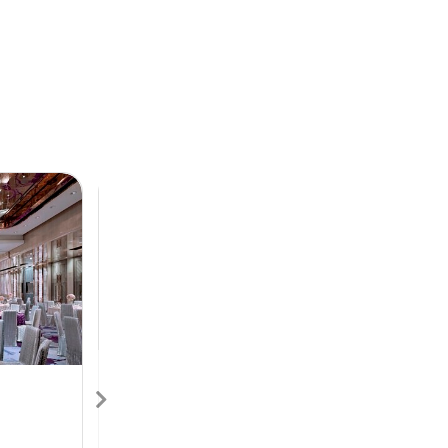
Next
Previous
Next
香港喜來登酒店
Sheraton Hong Kong
H