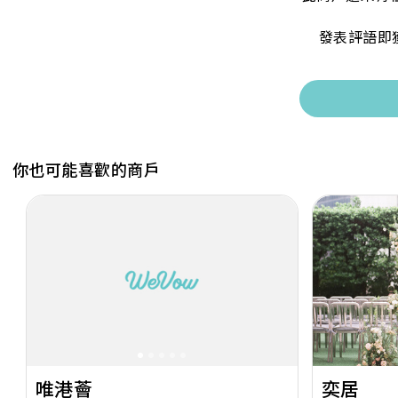
發表評語即
你也可能喜歡的商戶
Previous
Next
Previous
唯港薈
奕居