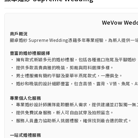
WeVow Wed
商戶概況
顯卓婚紗 Supreme Wedding憑藉多年專業經驗，為新人
豐富的婚紗禮服選擇
•
擁有款式新穎多元的婚紗禮服，包括各種進口拖尾及平腳婚紗
•
提供多款高貴典雅的晚裝，剪裁與用料選擇多樣。
•
男士禮服備有簡約平腳及豪華半燕尾款式，一應俱全。
•
婚紗和晚裝的設計細節豐富，包含高領、露背、V領、魚尾、
專業個人化服務
•
專業婚紗設計師團隊能聆聽新人需求，提供建議並訂製獨一無
•
提供免費試身服務，新人可自由試穿及拍照留念。
•
服務人員盡力協助新人挑選禮服，確保找到最合適的款式。
一站式婚禮服務