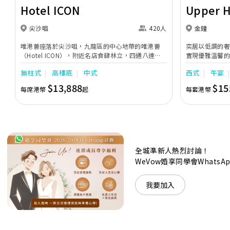
Hotel ICON
Upper 
尖沙咀
420人
金鐘
唯港薈座落於尖沙咀，九龍區的中心地帶的唯港薈
奕居以低調的
（Hotel ICON），附近名店食肆林立，四通八達，
實現優雅溫馨
充分展現繁華鬧巿中的活力個性，成為一眾準新人舉
日子，我們的
無柱式
高樓底
中式
西式
午宴
辦婚宴的熱門之選。專業團隊由策劃統籌至所有婚宴
每個細節，唯港薈都力臻完美，保證讓您留下獨特的
$13,888
$15
每席港幣
起
每套港幣
醉人回憶。 擁有時尚高樓頂的Silverbox宴會廳，配
置了全套先進的視聽影音及燈光設備配套，並採用極
富現代時尚感的水晶玻璃燈，演繹出與別不同的經典
神韻。不論是憧憬醉人美景餐廳、全新舒適雅緻的
1937私人宴會廳、無柱式瑰麗宴會廳、還是充滿活
力氛圍的自助餐﹔唯港薈（Hotel ICON），多個風
格各異的婚宴場地，都完美切合各準新人的個性及預
全城準新人熱烈討論！
算﹔保證為您打造夢寐以求的特別日子，令賓客永誌
WeVow婚享同學會What
難忘！
我要加入