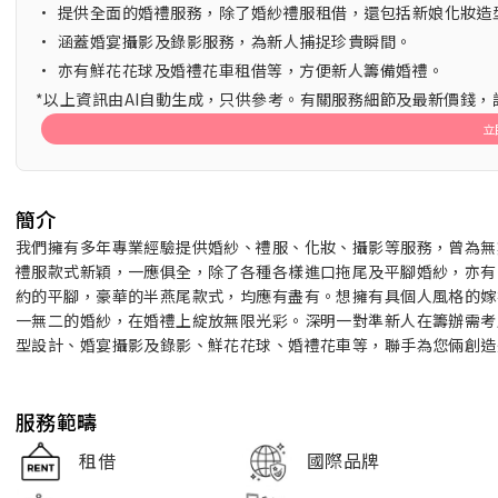
•
提供全面的婚禮服務，除了婚紗禮服租借，還包括新娘化妝造
•
涵蓋婚宴攝影及錄影服務，為新人捕捉珍貴瞬間。
•
亦有鮮花花球及婚禮花車租借等，方便新人籌備婚禮。
*以上資訊由AI自動生成，只供參考。有關服務細節及最新價錢
立
簡介
我們擁有多年專業經驗提供婚紗、禮服、化妝、攝影等服務，曾為無
禮服款式新穎，一應俱全，除了各種各樣進口拖尾及平腳婚紗，亦有
約的平腳，豪華的半燕尾款式，均應有盡有。想擁有具個人風格的嫁
一無二的婚紗，在婚禮上綻放無限光彩。深明一對準新人在籌辦需考
型設計、婚宴攝影及錄影、鮮花花球、婚禮花車等，聯手為您倆創造
服務範疇
租借
國際品牌