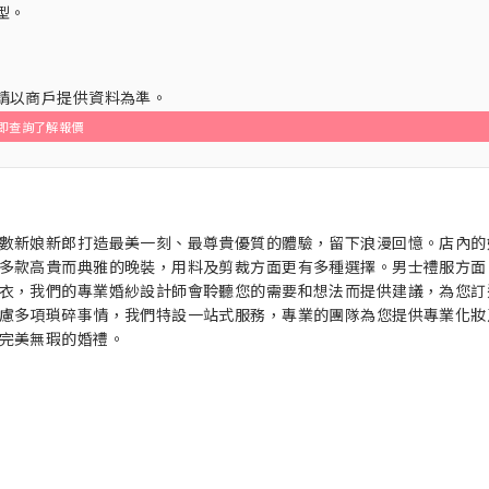
型。
，請以商戶提供資料為準。
即查詢了解報價
數新娘新郎打造最美一刻、最尊貴優質的體驗，留下浪漫回憶。店內的
多款高貴而典雅的晚裝，用料及剪裁方面更有多種選擇。男士禮服方面
衣，我們的專業婚紗設計師會聆聽您的需要和想法而提供建議，為您訂
慮多項瑣碎事情，我們特設一站式服務，專業的團隊為您提供專業化妝
完美無瑕的婚禮。