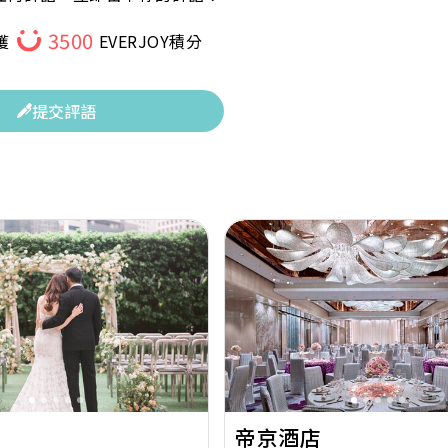
3500
獲
EVERJOY積分
提交評語
Next
Previous
帝京酒店