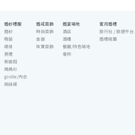
婚紗禮服
婚戒首飾
婚宴場地
蜜月婚禮
婚紗
時尚首飾
酒店
旅行社 / 旅遊平台
晚裝
金器
酒樓
婚禮統籌
裙褂
珠寶首飾
餐廳/特色場地
男禮
會所
新娘鞋
媽媽衫
girdle/內衣
姊妹裙