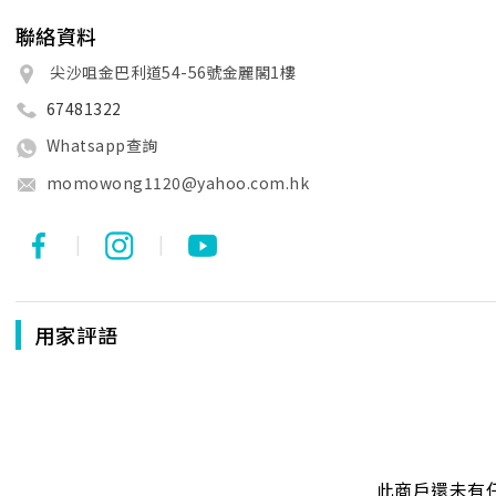
聯絡資料
尖沙咀金巴利道54-56號金麗閣1樓
67481322
Whatsapp查詢
momowong1120@yahoo.com.hk
|
|
用家評語
此商戶還未有