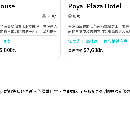
House
Royal Plaza Hotel
200人
旺角
奢華及高度個性化服務聞名，為準新人
帝京酒店位於旺角東港鐵站之上，交通
的婚禮。由您諮詢的一刻起，至您的大
尚的喜宴堂及喜酌堂均採用高樓底及無
專業團隊會為您攜手實現夢想婚禮。
境寬敞，且備有LED幕牆、燈光及影音
晚宴
無柱式
高樓底
優質婚禮商戶
最多可筵開40席，更配有水晶吊燈，
婚禮。另外，空中花園深心薈是毛孩友
5,000
$7,688
起
每席港幣
起
飽覽獅子山景致，適合舉行戶外婚禮或
店專業的宴會團隊提供貼心服務，讓新
浪漫美好回憶。
sApp 群組集結各位新人的備婚日常，立即加入了解最新熱話/把握限定優