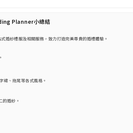
ding Planner小總結
提供一站式婚紗禮服及相關服務，致力打造完美尊貴的婚禮體驗。
。
A字裙、拖尾等各式風格。
二的婚紗。