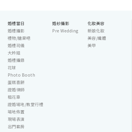
婚禮當日
婚紗攝影
化妝美容
婚禮攝影
Pre Wedding
新娘化妝
禮物/糖果吧
美容/纖體
婚禮司儀
美甲
大妗姐
婚禮攝錄
花球
Photo Booth
蛋糕喜餅
證婚律師
租花車
證婚場地/教堂行禮
場地佈置
現場表演
出門套房