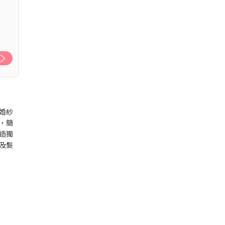
婚紗
，簡
造獨
及髮