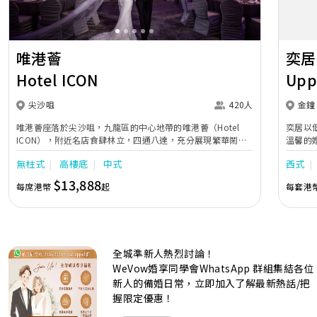
唯港薈
奕居
Hotel ICON
Upp
尖沙咀
420人
金鐘
唯港薈座落於尖沙咀，九龍區的中心地帶的唯港薈（Hotel
奕居以
ICON），附近名店食肆林立，四通八達，充分展現繁華鬧巿
溫馨的
中的活力個性，成為一眾準新人舉辦婚宴的熱門之選。專業團
團隊會
無柱式
高樓底
中式
西式
隊由策劃統籌至所有婚宴每個細節，唯港薈都力臻完美，保證
讓您留下獨特的醉人回憶。 擁有時尚高樓頂的Silverbox宴會
$13,888
每席港幣
起
每套港
廳，配置了全套先進的視聽影音及燈光設備配套，並採用極富
現代時尚感的水晶玻璃燈，演繹出與別不同的經典神韻。不論
是憧憬醉人美景餐廳、全新舒適雅緻的1937私人宴會廳、無
柱式瑰麗宴會廳、還是充滿活力氛圍的自助餐﹔唯港薈
（Hotel ICON），多個風格各異的婚宴場地，都完美切合各
全城準新人熱烈討論！
準新人的個性及預算﹔保證為您打造夢寐以求的特別日子，令
賓客永誌難忘！
WeVow婚享同學會WhatsApp 群組集結各位
新人的備婚日常，立即加入了解最新熱話/把
握限定優惠！