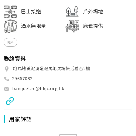
巴士接送
戶外場地
酒水無限量
麻雀提供
會所
聯絡資料
跑馬地黃泥湧道跑馬地馬場快活看台2樓
29667082
banquet.rc@hkjc.org.hk
用家評語