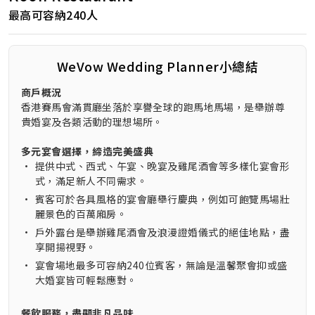
最高可容納240人
WeVow Wedding Planner小總結
商戶概況
香港賽馬會滿貫廳坐落於享譽全球的跑馬地馬場，是舉辦尊
貴婚宴及各類活動的理想場所。
多元宴會選擇，締造完美盛典
•
提供中式、西式、午宴、晚宴及雞尾酒會等多樣化宴會形
式，滿足新人不同需求。
•
賓客可於各具風格的宴會廳舉行慶典，例如可飽覽馬場壯
麗景色的百萬廂房。
•
戶外露台是舉辦雞尾酒會及浪漫證婚儀式的絕佳地點，盡
享開揚視野。
•
宴會場地最多可容納240位賓客，無論是溫馨聚會抑或盛
大婚宴皆可輕鬆應對。
餐飲服務，盡顯非凡品味