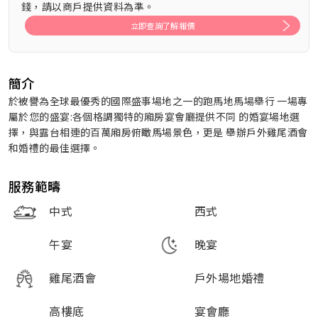
錢，請以商戶提供資料為準。
立即查詢了解報價
簡介
於被譽為全球最優秀的國際盛事場地之一的跑馬地馬場舉行 一場專
屬於您的盛宴:各個格調獨特的廂房宴會廳提供不同 的婚宴場地選
擇，與露台相連的百萬廂房俯瞰馬場景色，更是 舉辦戶外雞尾酒會
和婚禮的最佳選擇。
服務範疇
中式
西式
午宴
晚宴
雞尾酒會
戶外場地婚禮
高樓底
宴會廳