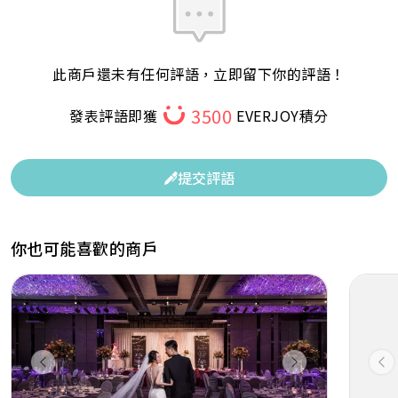
此商戶還未有任何評語，立即留下你的評語！
3500
發表評語即獲
EVERJOY積分
提交評語
你也可能喜歡的商戶
Previous
Next
Pr