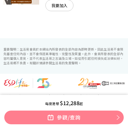
我要加入
重要聲明：生活易會員於本網站內所發表的全部內容為即時更新，因此生活易不會預
先審查任何內容，並不會保證其準確性、完整性及質量。此外，會員所發表的全部內
容均屬個人意見，並不代表生活易之言論及立場。如從而引起任何損失或法律糾紛，
生活易概不負責。有關詳情請參閱生活易的免責聲明。
生活易服務範圍 ：
電子商貿
|
IT 方案
|
廣告宣傳
|
新婚導航
|
$12,288
「優質婚禮商戶」計劃
每席港幣
起
使用條款
|
私隱聲明
|
免責聲明
|
聯絡我們
© ESD Services Limited 2000-2026
參觀/查詢