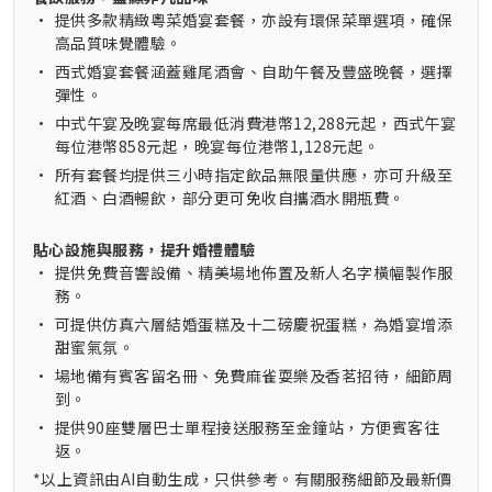
•
提供多款精緻粵菜婚宴套餐，亦設有環保菜單選項，確保
高品質味覺體驗。
•
西式婚宴套餐涵蓋雞尾酒會、自助午餐及豐盛晚餐，選擇
彈性。
•
中式午宴及晚宴每席最低消費港幣12,288元起，西式午宴
每位港幣858元起，晚宴每位港幣1,128元起。
•
所有套餐均提供三小時指定飲品無限量供應，亦可升級至
紅酒、白酒暢飲，部分更可免收自攜酒水開瓶費。
貼心設施與服務，提升婚禮體驗
•
提供免費音響設備、精美場地佈置及新人名字橫幅製作服
務。
•
可提供仿真六層結婚蛋糕及十二磅慶祝蛋糕，為婚宴增添
甜蜜氣氛。
•
場地備有賓客留名冊、免費麻雀耍樂及香茗招待，細節周
到。
•
提供90座雙層巴士單程接送服務至金鐘站，方便賓客往
返。
*以上資訊由AI自動生成，只供參考。有關服務細節及最新價