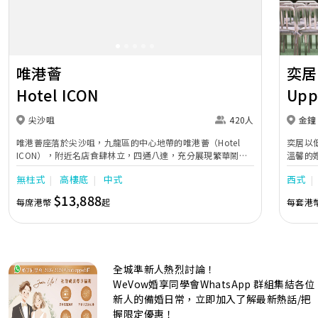
唯港薈
奕居
Hotel ICON
Upp
尖沙咀
420人
金鐘
唯港薈座落於尖沙咀，九龍區的中心地帶的唯港薈（Hotel
奕居以
ICON），附近名店食肆林立，四通八達，充分展現繁華鬧巿
溫馨的
中的活力個性，成為一眾準新人舉辦婚宴的熱門之選。專業團
團隊會
無柱式
高樓底
中式
西式
隊由策劃統籌至所有婚宴每個細節，唯港薈都力臻完美，保證
讓您留下獨特的醉人回憶。 擁有時尚高樓頂的Silverbox宴會
$13,888
每席港幣
起
每套港
廳，配置了全套先進的視聽影音及燈光設備配套，並採用極富
現代時尚感的水晶玻璃燈，演繹出與別不同的經典神韻。不論
是憧憬醉人美景餐廳、全新舒適雅緻的1937私人宴會廳、無
柱式瑰麗宴會廳、還是充滿活力氛圍的自助餐﹔唯港薈
（Hotel ICON），多個風格各異的婚宴場地，都完美切合各
全城準新人熱烈討論！
準新人的個性及預算﹔保證為您打造夢寐以求的特別日子，令
賓客永誌難忘！
WeVow婚享同學會WhatsApp 群組集結各位
新人的備婚日常，立即加入了解最新熱話/把
握限定優惠！