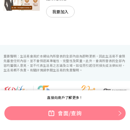
我要加入
重要聲明：生活易會員於本網站內所發表的全部內容為即時更新，因此生活易不會預
先審查任何內容，並不會保證其準確性、完整性及質量。此外，會員所發表的全部內
容均屬個人意見，並不代表生活易之言論及立場。如從而引起任何損失或法律糾紛，
生活易概不負責。有關詳情請參閱生活易的免責聲明。
直接向商戶了解更多！
生活易服務範圍 ：
電子商貿
|
IT 方案
|
廣告宣傳
|
新婚導航
|
「優質婚禮商戶」計劃
會面/查詢
使用條款
|
私隱聲明
|
免責聲明
|
聯絡我們
© ESD Services Limited 2000-2026