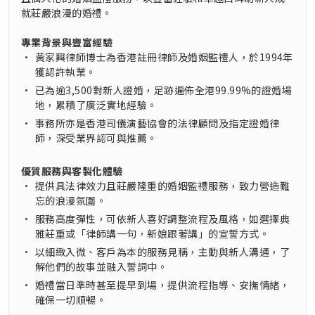
就莊嚴浪漫的婚禮。
專業背景與豐富經驗
•
黃家興律師博士為香港註冊律師及婚姻監禮人，於1994年
獲認許執業。
•
已為逾3,500對新人證婚，足跡遍佈全港99.99%的證婚場
地，累積了廣泛實地經驗。
•
事務所亦是香港司儀演藝協會的法律顧問及指定證婚律
師，深受業界認可與推薦。
優質服務與客製化體驗
•
提供具法律效力且莊嚴隆重的婚姻監禮服務，致力營造難
忘的浪漫氛圍。
•
服務高度彈性，可依新人喜好調整流程及風格，如選擇典
雅莊重或「律師講一句，新娘跟著講」的宣誓方式。
•
以細緻入微、客戶為本的服務見稱，主動與新人溝通，了
解他們的故事並融入誓詞中。
•
婚禮當日準時甚至提早到場，提供流程指導、安撫情緒，
確保一切順暢。