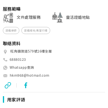
服務範疇
文件處理服務
靈活證婚地點
證婚律師
證婚場地/教堂行禮
聯絡資料
旺角彌敦道579號16樓全層
68880123
Whatsapp查詢
hkm968@hotmail.com
|
用家評語