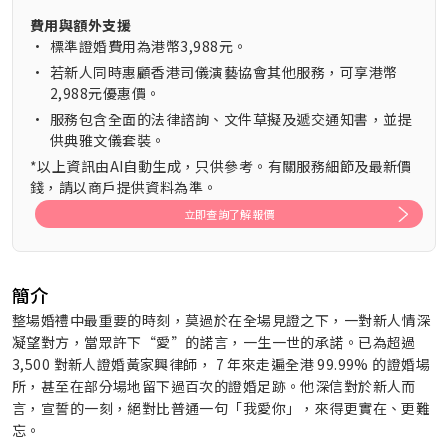
費用與額外支援
•
標準證婚費用為港幣3,988元。
•
若新人同時惠顧香港司儀演藝協會其他服務，可享港幣
2,988元優惠價。
•
服務包含全面的法律諮詢、文件草擬及遞交通知書，並提
供典雅文儀套裝。
*以上資訊由AI自動生成，只供參考。有關服務細節及最新價
錢，請以商戶提供資料為準。
立即查詢了解報價
簡介
整場婚禮中最重要的時刻，莫過於在全場見證之下，一對新人情深
凝望對方，當眾許下“愛”的諾言，一生一世的承諾。已為超過
3,500 對新人證婚黃家興律師， 7 年來走遍全港 99.99% 的證婚場
所，甚至在部分場地留下過百次的證婚足跡。他深信對於新人而
言，宣誓的一刻，絕對比普通一句「我愛你」，來得更實在、更難
忘。