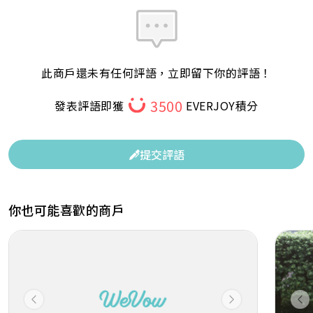
此商戶還未有任何評語，立即留下你的評語！
3500
發表評語即獲
EVERJOY積分
提交評語
你也可能喜歡的商戶
Previous
Next
Pr