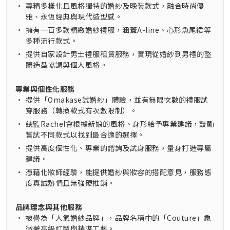
•
專精多樣化且風格獨特的婚紗及晚裝款式，融合時尚優
雅、永恆經典與現代造型感。
•
擁有一百多款精緻婚紗禮服，涵蓋A-line、心形魚尾裙等
多種流行款式。
•
提供自家設計男士禮服租賃服務，實現從婚紗到男禮的整
體造型協調與個人風格。
專業與個性化服務
•
提供「Omakase試婚紗」體驗，並有無限次數的禮服試
穿服務（轉換款式有次數限制）。
•
總監Rachel會根據新娘的風格、身形給予專業建議，鼓勵
嘗試不同款式以找到最合適的選擇。
•
提供高度個性化、專業的諮詢及試身服務，量身打造專屬
建議。
•
憑藉化妝師經驗，能提供婚紗與妝容的搭配意見，服務態
度真誠熱情且無強硬推銷。
品牌理念與其他服務
•
被譽為「人氣婚紗品牌」，品牌名稱中的「Couture」象
徵著高級訂製與精湛工藝。