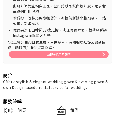
•
由設計師總監親自主理，堅持婚紗品質與設計感，追求奢
華與個性化服務。
•
除婚紗、晚裝及男禮租賃外，亦提供新娘化妝服務，一站
式滿足新娘需求。
•
位於尖沙咀山林道23號21樓，地理位置方便，並積極透過
Instagram與顧客互動。
*以上資訊由AI自動生成，只供參考。有關服務細節及最新價
錢，請以商戶提供資料為準。
立即查詢了解報價
簡介
Offer a stylish & elegant wedding gown & evening gown &
own Design tuxedo rental service for wedding.
服務範疇
購買
租借