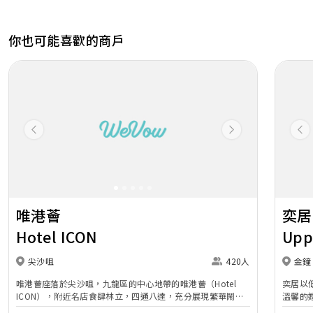
你也可能喜歡的商戶
Previous
Next
Pr
唯港薈
奕居
Hotel ICON
Upp
尖沙咀
420人
金鐘
唯港薈座落於尖沙咀，九龍區的中心地帶的唯港薈（Hotel
奕居以
ICON），附近名店食肆林立，四通八達，充分展現繁華鬧巿
溫馨的
中的活力個性，成為一眾準新人舉辦婚宴的熱門之選。專業團
團隊會