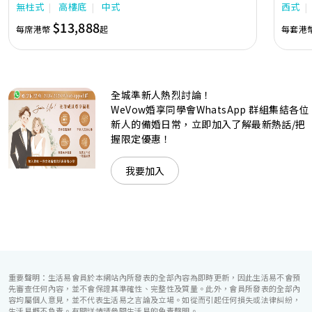
無柱式
高樓底
中式
西式
隊由策劃統籌至所有婚宴每個細節，唯港薈都力臻完美，保證
讓您留下獨特的醉人回憶。 擁有時尚高樓頂的Silverbox宴會
$13,888
每席港幣
起
每套港
廳，配置了全套先進的視聽影音及燈光設備配套，並採用極富
現代時尚感的水晶玻璃燈，演繹出與別不同的經典神韻。不論
是憧憬醉人美景餐廳、全新舒適雅緻的1937私人宴會廳、無
柱式瑰麗宴會廳、還是充滿活力氛圍的自助餐﹔唯港薈
（Hotel ICON），多個風格各異的婚宴場地，都完美切合各
全城準新人熱烈討論！
準新人的個性及預算﹔保證為您打造夢寐以求的特別日子，令
賓客永誌難忘！
WeVow婚享同學會WhatsApp 群組集結各位
新人的備婚日常，立即加入了解最新熱話/把
握限定優惠！
我要加入
重要聲明：生活易會員於本網站內所發表的全部內容為即時更新，因此生活易不會預
先審查任何內容，並不會保證其準確性、完整性及質量。此外，會員所發表的全部內
容均屬個人意見，並不代表生活易之言論及立場。如從而引起任何損失或法律糾紛，
生活易概不負責。有關詳情請參閱生活易的免責聲明。