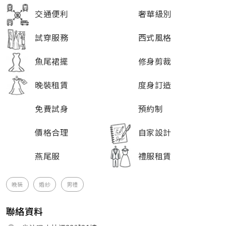
交通便利
奢華級別
試穿服務
西式風格
魚尾裙擺
修身剪裁
晚裝租賃
度身訂造
免費試身
預約制
價格合理
自家設計
燕尾服
禮服租賃
晚裝
婚紗
男禮
聯絡資料