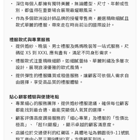
•
深信每個人都擁有獨特美麗，無論體型、尺寸、年齡或性
別，都值得在重要場合展現最耀眼風采。
•
作為多個歐洲設計師品牌的授權零售商，嚴選精緻細膩且
款式華麗的禮服，帶來走在時尚前沿的國際設計。
禮服款式與專業服務
•
提供婚紗、晚裝、男士禮服及媽媽晚裝等一站式服務，尺
碼從 XS 到 XXXL 應有盡有，滿足不同身形需求。
•
禮服款式注重精緻細節，如細膩蕾絲、華麗刺繡及多層次
設計，展現浪漫優雅的歐式風情。
•
提供彈性的禮服購買或租借服務，讓顧客可依個人需求自
由選擇，享受高品質的禮服體驗。
貼心顧客體驗與便捷地點
•
專業細心的服務團隊，提供婚紗禮服建議，確保每位顧客
都能找到最合適、最能突顯個人氣質的選擇。
•
顧客評價高度讚揚服務的「細心專業」及禮服的「性價比
極高」、「超fit顯瘦」，顯示卓越的顧客滿意度。
•
店舖位於交通便利的紅磡區，具體地址為鶴園街9-11號凱
旋工商中心第三期9樓M2室，方便顧客到訪。