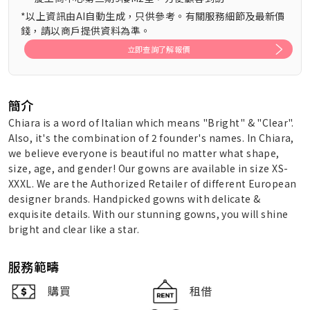
*以上資訊由AI自動生成，只供參考。有關服務細節及最新價
錢，請以商戶提供資料為準。
立即查詢了解報價
簡介
Chiara is a word of Italian which means "Bright" & "Clear".
Also, it's the combination of 2 founder's names. In Chiara,
we believe everyone is beautiful no matter what shape,
size, age, and gender! Our gowns are available in size XS-
XXXL. We are the Authorized Retailer of different European
designer brands. Handpicked gowns with delicate &
exquisite details. With our stunning gowns, you will shine
bright and clear like a star.
服務範疇
購買
租借