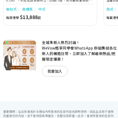
ICON），附近名店食肆林立，四通八達，充分展現繁華鬧巿
溫馨的
中的活力個性，成為一眾準新人舉辦婚宴的熱門之選。專業團
團隊會
無柱式
高樓底
中式
西式
隊由策劃統籌至所有婚宴每個細節，唯港薈都力臻完美，保證
讓您留下獨特的醉人回憶。 擁有時尚高樓頂的Silverbox宴會
$13,888
每席港幣
起
每套港
廳，配置了全套先進的視聽影音及燈光設備配套，並採用極富
現代時尚感的水晶玻璃燈，演繹出與別不同的經典神韻。不論
是憧憬醉人美景餐廳、全新舒適雅緻的1937私人宴會廳、無
柱式瑰麗宴會廳、還是充滿活力氛圍的自助餐﹔唯港薈
（Hotel ICON），多個風格各異的婚宴場地，都完美切合各
全城準新人熱烈討論！
準新人的個性及預算﹔保證為您打造夢寐以求的特別日子，令
賓客永誌難忘！
WeVow婚享同學會WhatsApp 群組集結各位
新人的備婚日常，立即加入了解最新熱話/把
握限定優惠！
我要加入
重要聲明：生活易會員於本網站內所發表的全部內容為即時更新，因此生活易不會預
先審查任何內容，並不會保證其準確性、完整性及質量。此外，會員所發表的全部內