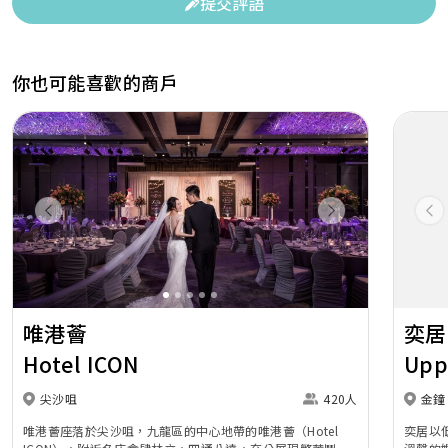
提交評語
你也可能喜歡的商戶
Previous
Next
Pr
唯港薈
奕居
Hotel ICON
Upp
尖沙咀
420人
金鐘
唯港薈座落於尖沙咀，九龍區的中心地帶的唯港薈（Hotel
奕居以