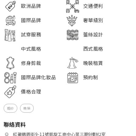
歐洲品牌
交通便利
國際品牌
奢華級別
試穿服務
蕾絲設計
中式風格
西式風格
修身剪裁
晚裝租賃
國際品牌化妝品
預約制
價格合理
婚紗
晚裝
聯絡資料
紅磡鶴園街9-11號凱旋工商中心第三期9樓M2室