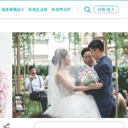
婚禮籌備貼士
新婚生活易
與我們合作
|
註冊/登入