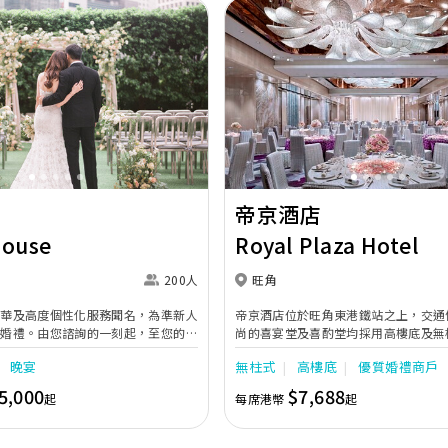
Next
Previous
帝京酒店
House
Royal Plaza Hotel
200人
旺角
奢華及高度個性化服務聞名，為準新人
帝京酒店位於旺角東港鐵站之上，交通
的婚禮。由您諮詢的一刻起，至您的大
尚的喜宴堂及喜酌堂均採用高樓底及無
專業團隊會為您攜手實現夢想婚禮。
境寬敞，且備有LED幕牆、燈光及影音
晚宴
無柱式
高樓底
優質婚禮商戶
最多可筵開40席，更配有水晶吊燈，
婚禮。另外，空中花園深心薈是毛孩友
5,000
$7,688
起
每席港幣
起
飽覽獅子山景致，適合舉行戶外婚禮或
店專業的宴會團隊提供貼心服務，讓新
浪漫美好回憶。