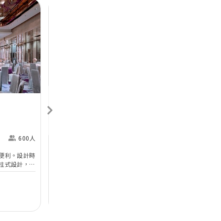
Next
Previous
Next
香港喜來登酒店
Sheraton Hong Kong
H
Hotel & Towers
M
600人
尖沙咀
360人
便利。設計時
香港喜來登酒店的無柱式宴會廳及其他婚宴場地已於
於
柱式設計，環
2025年年初全面完成翻新工程，以全新姿態為準新
婚
設備。喜宴堂
人打造完美無瑕的優雅婚宴。全新裝修的高樓底無柱
海
優質婚禮商戶
無柱式
高樓底
中
適合舉行華麗
式宴會廳以淺灰色、大地色及古銅色為主調，天花懸
核
善場地，可以
吊的螺旋形Swarovski LED水晶吊燈，氣派不凡；宴
宴
$12,888
每席港幣
起
每
證婚派對。酒
會廳配備了最先進的設備如內置LED 幕牆、液晶投
性
人及賓客留下
影機和屏幕，是優雅浪漫囍宴的理想場地；而小巧雅
（
致的唐廳、採自然光的宋廳及明廳以及其他靈巧高雅
然