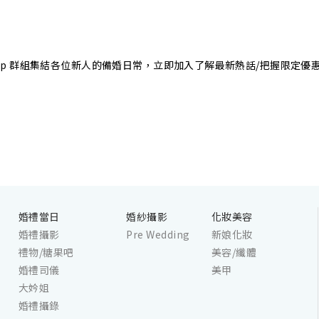
sApp 群組集結各位新人的備婚日常，立即加入了解最新熱話/把握限定優
婚禮當日
婚紗攝影
化妝美容
婚禮攝影
Pre Wedding
新娘化妝
禮物/糖果吧
美容/纖體
婚禮司儀
美甲
大妗姐
婚禮攝錄