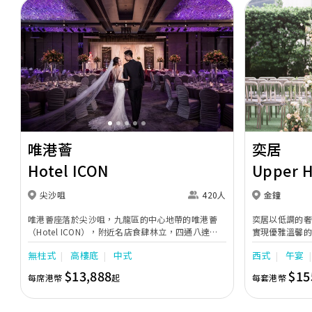
Previous
Next
Previous
唯港薈
奕居
Hotel ICON
Upper 
尖沙咀
420人
金鐘
唯港薈座落於尖沙咀，九龍區的中心地帶的唯港薈
奕居以低調的
（Hotel ICON），附近名店食肆林立，四通八達，
實現優雅溫馨
充分展現繁華鬧巿中的活力個性，成為一眾準新人舉
日子，我們的
無柱式
高樓底
中式
西式
午宴
辦婚宴的熱門之選。專業團隊由策劃統籌至所有婚宴
每個細節，唯港薈都力臻完美，保證讓您留下獨特的
$13,888
$15
每席港幣
起
每套港幣
醉人回憶。 擁有時尚高樓頂的Silverbox宴會廳，配
置了全套先進的視聽影音及燈光設備配套，並採用極
富現代時尚感的水晶玻璃燈，演繹出與別不同的經典