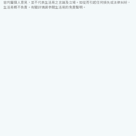
容均屬個人意見，並不代表生活易之言論及立場。如從而引起任何損失或法律糾紛，
生活易概不負責。有關詳情請參閱生活易的免責聲明。