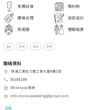
免費試身
預約制
價格合理
自家設計
燕尾服
禮服租賃
婚紗
晚裝
裙褂
男禮
聯絡資料
葵涌工業街力豐工業大廈8樓D室
56185189
Whatsapp查詢
info.monicawedding@gmail.com