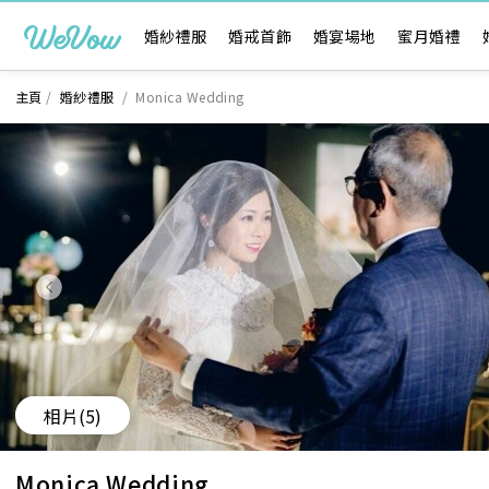
婚紗禮服
婚戒首飾
婚宴場地
蜜月婚禮
主頁
/
婚紗禮服
/
Monica Wedding
相片
(5)
Monica Wedding