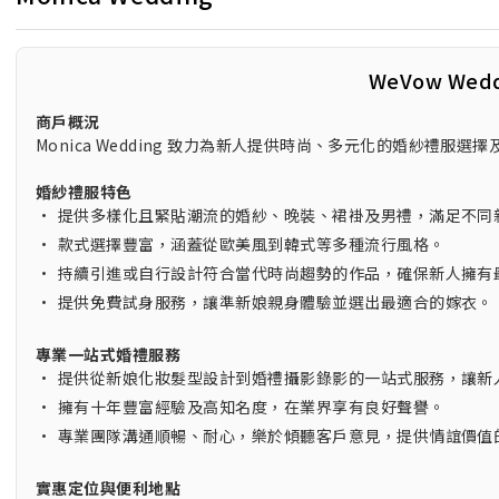
WeVow Wed
商戶概況
Monica Wedding 致力為新人提供時尚、多元化的婚紗禮
婚紗禮服特色
•
提供多樣化且緊貼潮流的婚紗、晚裝、裙褂及男禮，滿足不同
•
款式選擇豐富，涵蓋從歐美風到韓式等多種流行風格。
•
持續引進或自行設計符合當代時尚趨勢的作品，確保新人擁有
•
提供免費試身服務，讓準新娘親身體驗並選出最適合的嫁衣。
專業一站式婚禮服務
•
提供從新娘化妝髮型設計到婚禮攝影錄影的一站式服務，讓新
•
擁有十年豐富經驗及高知名度，在業界享有良好聲譽。
•
專業團隊溝通順暢、耐心，樂於傾聽客戶意見，提供情誼價值
實惠定位與便利地點