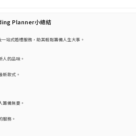
ding Planner小總結
服選擇及一站式婚禮服務，助其輕鬆籌備人生大事。
新人的品味。
最新款式。
人籌備無憂。
的服務。