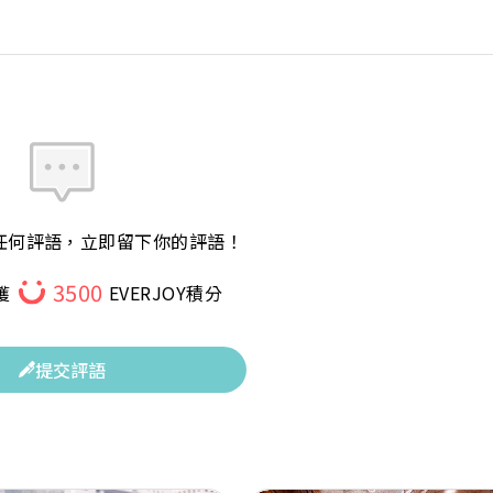
任何評語，立即留下你的評語！
3500
獲
EVERJOY積分
提交評語