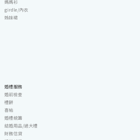
媽媽衫
girdle/內衣
姊妹裙
婚禮服務
婚前檢查
禮餅
喜帖
婚禮統籌
結婚用品/過大禮
財務信貸