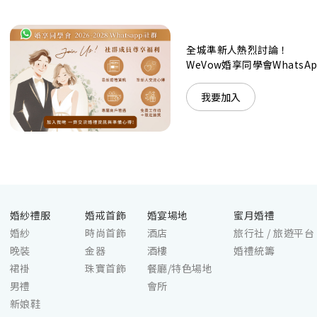
神韻。不論是憧憬醉人美景餐廳、全新舒適雅緻的
1937私人宴會廳、無柱式瑰麗宴會廳、還是充滿活
力氛圍的自助餐﹔唯港薈（Hotel ICON），多個風
格各異的婚宴場地，都完美切合各準新人的個性及預
全城準新人熱烈討論！
算﹔保證為您打造夢寐以求的特別日子，令賓客永誌
WeVow婚享同學會What
難忘！
我要加入
婚紗禮服
婚戒首飾
婚宴場地
蜜月婚禮
婚紗
時尚首飾
酒店
旅行社 / 旅遊平台
晚裝
金器
酒樓
婚禮統籌
裙褂
珠寶首飾
餐廳/特色場地
男禮
會所
新娘鞋