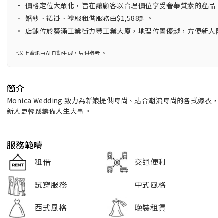
•
價格定位大眾化，旨在讓顧客以合理價位享受奢華質素的產品
•
婚紗、裙褂、禮服租借服務由$1,588起。
•
店舖位於葵涌工業街力豐工業大廈，地理位置優越，方便新人
*以上資訊由AI自動生成，只供參考。
簡介
Monica Wedding 致力為新娘提供時尚、貼合潮流時尚的各
新人更輕鬆籌備人生大事。
服務範疇
租借
交通便利
試穿服務
中式風格
西式風格
晚裝租賃