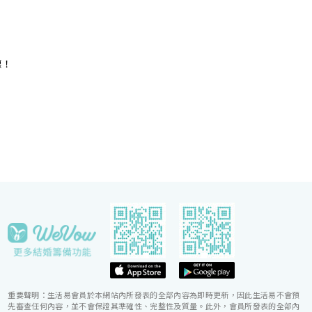
的宴會場地，即可舉辦私人雅致的輕婚宴或浪漫溫馨
酒
的證婚典禮，迎合不同準新人的需要。 酒店的囍宴
參
菜譜均由屢獲殊榮、連續17年獲米芝蓮推薦及連續7
年獲黑珍珠一鑽殊榮的天寶閣團隊主理，為婚宴匠心
打造賞心悅味美饌。 香港喜來登酒店細意殷勤的宴
惠！
會團隊，每年籌辦逾百場的大小婚宴筵席，為準新人
締造非凡婚宴。酒店更設婚宴禮賓司，專門於大日子
當日緊隨準新人左右，協調婚宴間的繁瑣細節，確保
婚宴節奏順利流暢。
重要聲明：生活易會員於本網站內所發表的全部內容為即時更新，因此生活易不會預
先審查任何內容，並不會保證其準確性、完整性及質量。此外，會員所發表的全部內