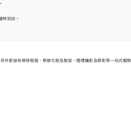
。
隨時到訪。
式嫁衣，另外更設有裙褂租借、新娘化妝及髮型、婚禮攝影及錄影等一站式服