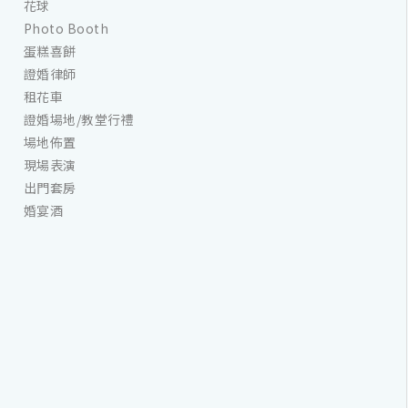
花球
Photo Booth
蛋糕喜餅
證婚律師
租花車
證婚場地/教堂行禮
場地佈置
現場表演
出門套房
婚宴酒