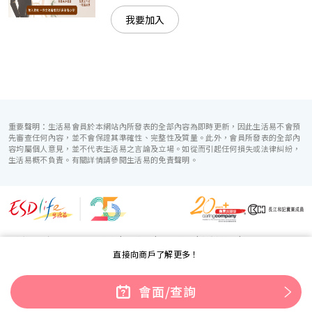
我要加入
重要聲明：生活易會員於本網站內所發表的全部內容為即時更新，因此生活易不會預
先審查任何內容，並不會保證其準確性、完整性及質量。此外，會員所發表的全部內
容均屬個人意見，並不代表生活易之言論及立場。如從而引起任何損失或法律糾紛，
生活易概不負責。有關詳情請參閱生活易的免責聲明。
生活易服務範圍 ：
電子商貿
|
IT 方案
|
廣告宣傳
|
新婚導航
|
直接向商戶了解更多！
「優質婚禮商戶」計劃
使用條款
|
私隱聲明
|
免責聲明
|
聯絡我們
© ESD Services Limited 2000-2026
會面/查詢