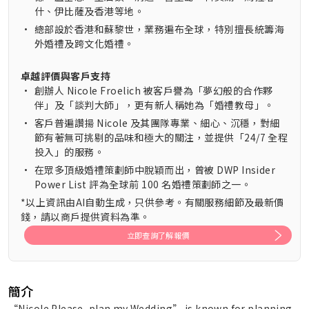
什、伊比薩及香港等地。
•
總部設於香港和蘇黎世，業務遍布全球，特別擅長統籌海
外婚禮及跨文化婚禮。
卓越評價與客戶支持
•
創辦人 Nicole Froelich 被客戶譽為「夢幻般的合作夥
伴」及「談判大師」，更有新人稱她為「婚禮教母」。
•
客戶普遍讚揚 Nicole 及其團隊專業、細心、沉穩，對細
節有著無可挑剔的品味和極大的關注，並提供「24/7 全程
投入」的服務。
•
在眾多頂級婚禮策劃師中脫穎而出，曾被 DWP Insider
Power List 評為全球前 100 名婚禮策劃師之一。
*以上資訊由AI自動生成，只供參考。有關服務細節及最新價
錢，請以商戶提供資料為準。
立即查詢了解報價
簡介
“Nicole Please, plan my Wedding” is known for planning