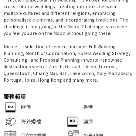
cross-cultural weddings, creating interlinks between
multiple cultures and different religions, embracing
personalised elements, and incorporating traditions. The
challenge is not going to the Moon, Challenge is to make
you feel you are on the Moon without going there.
Nicole’s selection of services includes Full Wedding
Planning, Month of Coordination, Hotels Wedding Strategy
Consulting , and Proposal Planning in world-renowned
destinations such as Zurich, Gstaad, Ticino, Lucerne,
Queenstown, Chiang Mai, Bali, Lake Como, Italy, Marrakech,
Portugal, Ibiza, Hong Kong and many more.
服務範疇
歐洲
香港
海外婚禮
澳洲
目的地婚禮
免費諮詢