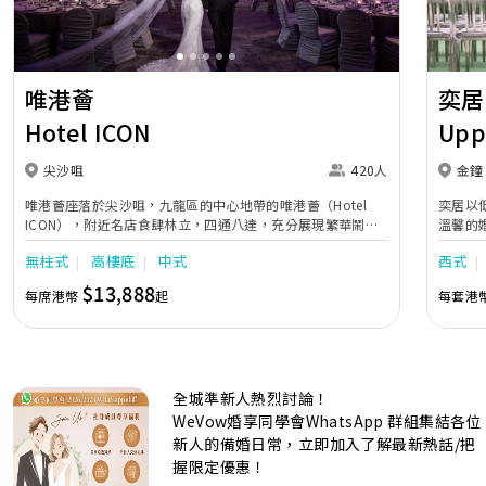
唯港薈
奕居
Hotel ICON
Upp
尖沙咀
420人
金鐘
唯港薈座落於尖沙咀，九龍區的中心地帶的唯港薈（Hotel
奕居以
ICON），附近名店食肆林立，四通八達，充分展現繁華鬧巿
溫馨的
中的活力個性，成為一眾準新人舉辦婚宴的熱門之選。專業團
團隊會
無柱式
高樓底
中式
西式
隊由策劃統籌至所有婚宴每個細節，唯港薈都力臻完美，保證
讓您留下獨特的醉人回憶。 擁有時尚高樓頂的Silverbox宴會
$13,888
每席港幣
起
每套港
廳，配置了全套先進的視聽影音及燈光設備配套，並採用極富
現代時尚感的水晶玻璃燈，演繹出與別不同的經典神韻。不論
是憧憬醉人美景餐廳、全新舒適雅緻的1937私人宴會廳、無
柱式瑰麗宴會廳、還是充滿活力氛圍的自助餐﹔唯港薈
（Hotel ICON），多個風格各異的婚宴場地，都完美切合各
全城準新人熱烈討論！
準新人的個性及預算﹔保證為您打造夢寐以求的特別日子，令
賓客永誌難忘！
WeVow婚享同學會WhatsApp 群組集結各位
新人的備婚日常，立即加入了解最新熱話/把
握限定優惠！