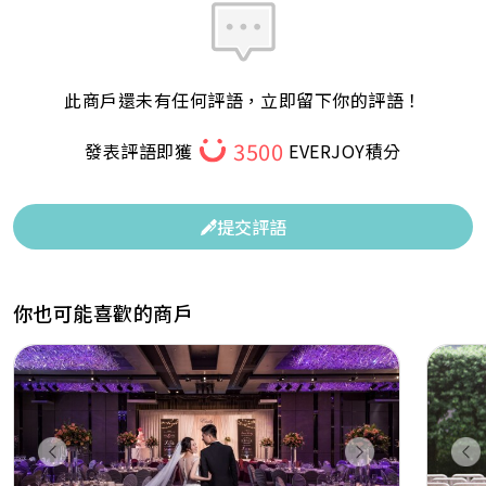
此商戶還未有任何評語，立即留下你的評語！
3500
發表評語即獲
EVERJOY積分
提交評語
你也可能喜歡的商戶
Previous
Next
Pr