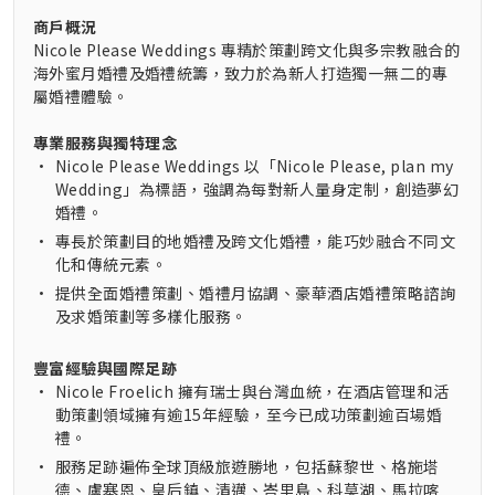
商戶概況
Nicole Please Weddings 專精於策劃跨文化與多宗教融合的
海外蜜月婚禮及婚禮統籌，致力於為新人打造獨一無二的專
屬婚禮體驗。
專業服務與獨特理念
•
Nicole Please Weddings 以「Nicole Please, plan my
Wedding」為標語，強調為每對新人量身定制，創造夢幻
婚禮。
•
專長於策劃目的地婚禮及跨文化婚禮，能巧妙融合不同文
化和傳統元素。
•
提供全面婚禮策劃、婚禮月協調、豪華酒店婚禮策略諮詢
及求婚策劃等多樣化服務。
豐富經驗與國際足跡
•
Nicole Froelich 擁有瑞士與台灣血統，在酒店管理和活
動策劃領域擁有逾15年經驗，至今已成功策劃逾百場婚
禮。
•
服務足跡遍佈全球頂級旅遊勝地，包括蘇黎世、格施塔
德、盧塞恩、皇后鎮、清邁、峇里島、科莫湖、馬拉喀