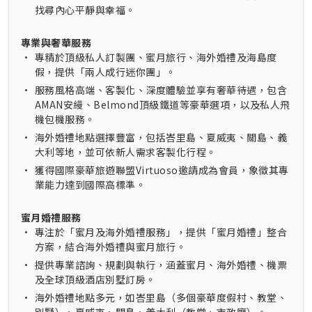
找尋內心平靜與幸福。
專業與奢華服務
•
專精於頂級私人訂製團、蜜月旅行、海外婚禮及海島度
假，提供「兩人成行迷你團」。
•
服務風格高端、客製化、深度體驗並享有奢華待遇，包含
AMAN安縵、Belmond頂級鐵道等豪華選項，以及私人飛
機包機服務。
•
海外婚禮地點選擇豐富，包括峇里島、夏威夷、關島、義
大利等地，並可依新人需求客製化行程。
•
獲得國際豪華旅遊聯盟Virtuoso邀請成為會員，象徵其專
業能力達到國際高標準。
蜜月婚禮服務
•
專注於「蜜月及海外婚禮服務」，提供「蜜月婚禮」整合
方案，結合海外婚禮與蜜月旅行。
•
提供專業諮詢、規劃與執行，涵蓋蜜月、海外婚禮、機票
及全球頂級酒店別墅訂房。
•
海外婚禮地點多元，如峇里島（多個豪華度假村、教堂、