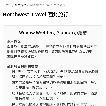
主頁
/
蜜月婚禮
/
Northwest Travel 西北旅行
Northwest Travel 西北旅行
WeVow Wedding Planner小總結
商戶概況
西北旅行創立於1986年，專精於為客戶量身打造獨特且奢華
的蜜月婚禮與深度旅遊體驗，致力於探索世界新奇目的地，
並提供高品質服務。
品牌特色與服務理念
•
自1986年成立以來，西北旅行不斷探索及發現新的度假勝
地，提供多元化的旅遊型態和內容。
•
致力於帶給每位旅客獨特的旅遊體驗和永恆的回憶，堅信
「理想生活，始於足下」。
•
以「頂級私人訂製團」與「奢華旅遊」服務商定位，強調
「獨特體驗」和「永恆回憶」。
•
提供訂製化的私人度假體驗，讓旅客在旅行中享受生活，