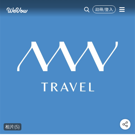
註冊/登入
相片(5)