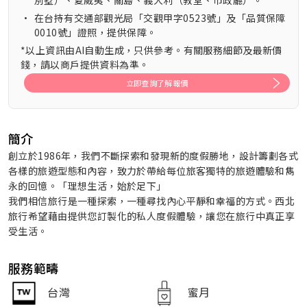
別墅）、夏威夷、關島、義大利（教堂、市政廳）。
•
在台持有交通部觀光局「交觀甲字0523號」及「品質保障
0010號」證照，提供保障。
*以上資訊由AI自動生成，只供參考。有關服務細節及最新價
錢，請以商戶提供資料為準。
立即查詢了解報價
簡介
創立於1986年，我們不斷探索和發現新的度假勝地，設計籌劃各式
各樣的旅遊型態和內容，致力於帶給每位旅客獨特的旅遊體驗和雋
永的回憶。「理想生活，始於足下」
我們相信旅行是一種探索，一種尋找內心平靜和幸福的方式。西北
旅行希望藉由提供您訂製化的私人度假體驗，讓您在旅行中真正享
受生活。
服務範疇
台灣
蜜月