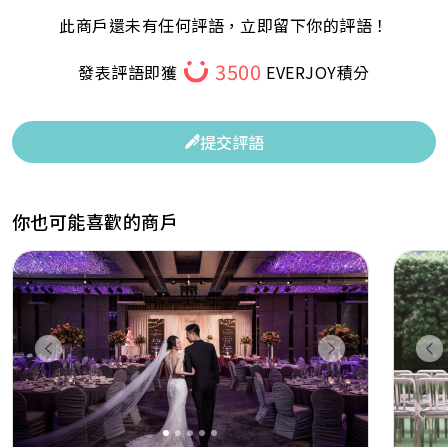
此商戶還未有任何評語，立即留下你的評語！
3500
發表評語即獲
EVERJOY積分
提交評語
你也可能喜歡的商戶
Previous
Next
Pr