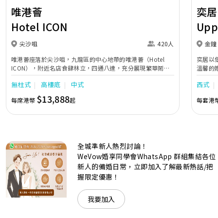
唯港薈
奕居
Hotel ICON
Upp
尖沙咀
420人
金鐘
唯港薈座落於尖沙咀，九龍區的中心地帶的唯港薈（Hotel
奕居以
ICON），附近名店食肆林立，四通八達，充分展現繁華鬧巿
溫馨的
中的活力個性，成為一眾準新人舉辦婚宴的熱門之選。專業團
團隊會
無柱式
高樓底
中式
西式
隊由策劃統籌至所有婚宴每個細節，唯港薈都力臻完美，保證
讓您留下獨特的醉人回憶。 擁有時尚高樓頂的Silverbox宴會
$13,888
每席港幣
起
每套港
廳，配置了全套先進的視聽影音及燈光設備配套，並採用極富
現代時尚感的水晶玻璃燈，演繹出與別不同的經典神韻。不論
是憧憬醉人美景餐廳、全新舒適雅緻的1937私人宴會廳、無
柱式瑰麗宴會廳、還是充滿活力氛圍的自助餐﹔唯港薈
（Hotel ICON），多個風格各異的婚宴場地，都完美切合各
全城準新人熱烈討論！
準新人的個性及預算﹔保證為您打造夢寐以求的特別日子，令
賓客永誌難忘！
WeVow婚享同學會WhatsApp 群組集結各位
新人的備婚日常，立即加入了解最新熱話/把
握限定優惠！
我要加入