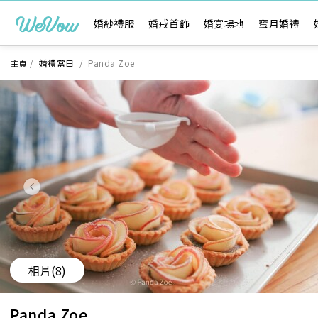
婚紗禮服
婚戒首飾
婚宴場地
蜜月婚禮
主頁
/
婚禮當日
/
Panda Zoe
相片
(8)
Panda Zoe