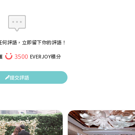
任何評語，立即留下你的評語！
3500
獲
EVERJOY積分
提交評語