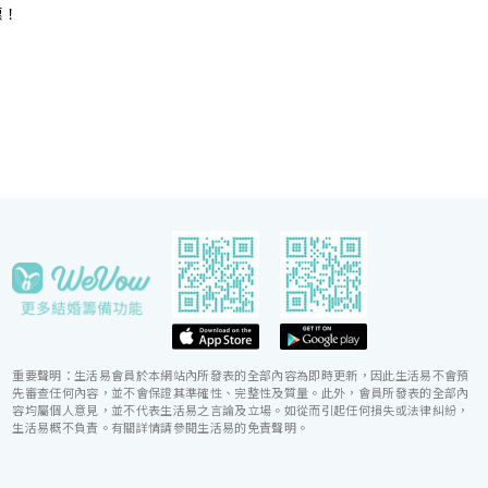
打造賞心悅味美饌。 香港喜來登酒店細意殷勤的宴
惠！
會團隊，每年籌辦逾百場的大小婚宴筵席，為準新人
締造非凡婚宴。酒店更設婚宴禮賓司，專門於大日子
當日緊隨準新人左右，協調婚宴間的繁瑣細節，確保
婚宴節奏順利流暢。
重要聲明：生活易會員於本網站內所發表的全部內容為即時更新，因此生活易不會預
先審查任何內容，並不會保證其準確性、完整性及質量。此外，會員所發表的全部內
容均屬個人意見，並不代表生活易之言論及立場。如從而引起任何損失或法律糾紛，
生活易概不負責。有關詳情請參閱生活易的免責聲明。