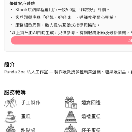
優質客戶體驗
•
Klook烘焙課程獲用戶一致5.0星「非常好」評價。
•
客戶讚譽產品「好靚、好好味」，導師教學耐心專業。
•
服務細緻周到，致力提供互動式指導與協助。
*以上資訊由AI自動生成，只供參考。有關服務細節及最新價錢
立
簡介
Panda Zoe 私人工作室 — 製作及教授多種精美蛋糕、糖果及
服務範疇
手工製作
婚宴回禮
蛋糕
婚禮蛋糕
甜點桌
杯子蛋糕