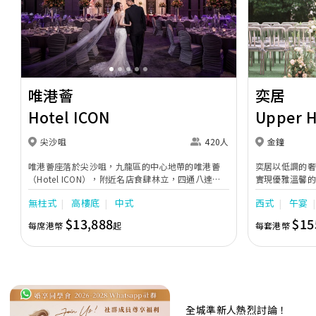
Previous
Next
Previous
唯港薈
奕居
Hotel ICON
Upper 
尖沙咀
420人
金鐘
唯港薈座落於尖沙咀，九龍區的中心地帶的唯港薈
奕居以低調的
（Hotel ICON），附近名店食肆林立，四通八達，
實現優雅溫馨
充分展現繁華鬧巿中的活力個性，成為一眾準新人舉
日子，我們的
無柱式
高樓底
中式
西式
午宴
辦婚宴的熱門之選。專業團隊由策劃統籌至所有婚宴
每個細節，唯港薈都力臻完美，保證讓您留下獨特的
$13,888
$15
每席港幣
起
每套港幣
醉人回憶。 擁有時尚高樓頂的Silverbox宴會廳，配
置了全套先進的視聽影音及燈光設備配套，並採用極
富現代時尚感的水晶玻璃燈，演繹出與別不同的經典
神韻。不論是憧憬醉人美景餐廳、全新舒適雅緻的
1937私人宴會廳、無柱式瑰麗宴會廳、還是充滿活
力氛圍的自助餐﹔唯港薈（Hotel ICON），多個風
格各異的婚宴場地，都完美切合各準新人的個性及預
全城準新人熱烈討論！