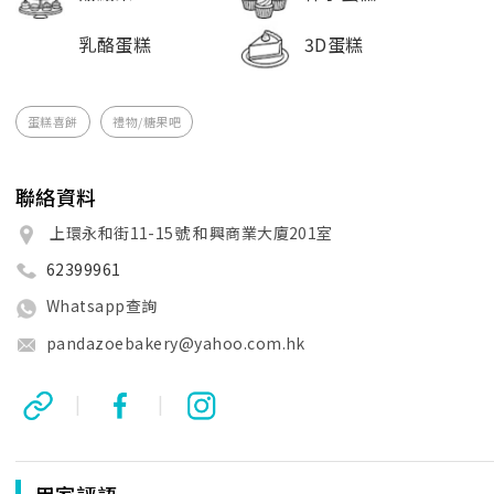
乳酪蛋糕
3D蛋糕
蛋糕喜餅
禮物/糖果吧
聯絡資料
上環永和街11-15號 和興商業大廈201室
62399961
Whatsapp查詢
pandazoebakery@yahoo.com.hk
|
|
用家評語