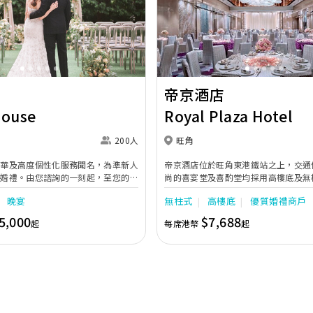
Next
Previous
帝京酒店
House
Royal Plaza Hotel
200人
旺角
奢華及高度個性化服務聞名，為準新人
帝京酒店位於旺角東港鐵站之上，交通
的婚禮。由您諮詢的一刻起，至您的大
尚的喜宴堂及喜酌堂均採用高樓底及無
專業團隊會為您攜手實現夢想婚禮。
境寬敞，且備有LED幕牆、燈光及影音
晚宴
無柱式
高樓底
優質婚禮商戶
最多可筵開40席，更配有水晶吊燈，
婚禮。另外，空中花園深心薈是毛孩友
5,000
$7,688
起
每席港幣
起
飽覽獅子山景致，適合舉行戶外婚禮或
店專業的宴會團隊提供貼心服務，讓新
浪漫美好回憶。