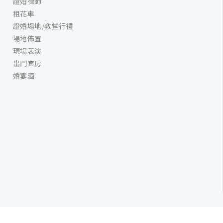
證婚律師
租花車
證婚場地/教堂行禮
場地佈置
現場表演
出門套房
婚宴酒