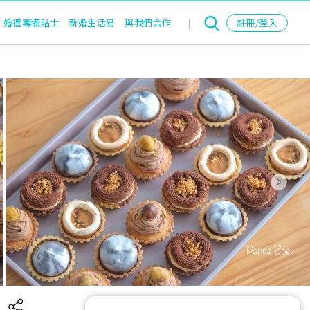
婚禮籌備貼士
新婚生活易
與我們合作
|
註冊/登入