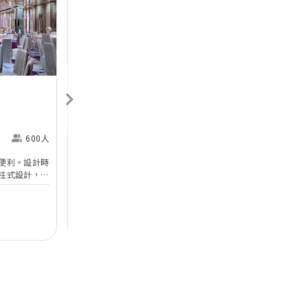
Next
Previous
Next
香港喜來登酒店
Sheraton Hong Kong
H
Hotel & Towers
M
600人
尖沙咀
360人
便利。設計時
香港喜來登酒店的無柱式宴會廳及其他婚宴場地已於
於
柱式設計，環
2025年年初全面完成翻新工程，以全新姿態為準新
婚
設備。喜宴堂
人打造完美無瑕的優雅婚宴。全新裝修的高樓底無柱
海
優質婚禮商戶
無柱式
高樓底
中
適合舉行華麗
式宴會廳以淺灰色、大地色及古銅色為主調，天花懸
核
善場地，可以
吊的螺旋形Swarovski LED水晶吊燈，氣派不凡；宴
宴
$12,888
每席港幣
起
每
證婚派對。酒
會廳配備了最先進的設備如內置LED 幕牆、液晶投
性
人及賓客留下
影機和屏幕，是優雅浪漫囍宴的理想場地；而小巧雅
（
致的唐廳、採自然光的宋廳及明廳以及其他靈巧高雅
然
的宴會場地，即可舉辦私人雅致的輕婚宴或浪漫溫馨
酒
的證婚典禮，迎合不同準新人的需要。 酒店的囍宴
參
菜譜均由屢獲殊榮、連續17年獲米芝蓮推薦及連續7
年獲黑珍珠一鑽殊榮的天寶閣團隊主理，為婚宴匠心