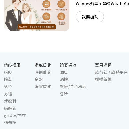
算﹔保證為您打造夢寐以求的特別日子，令賓客永誌
WeVow婚享同學會What
難忘！
我要加入
婚紗禮服
婚戒首飾
婚宴場地
蜜月婚禮
婚紗
時尚首飾
酒店
旅行社 / 旅遊平台
晚裝
金器
酒樓
婚禮統籌
裙褂
珠寶首飾
餐廳/特色場地
男禮
會所
新娘鞋
媽媽衫
girdle/內衣
姊妹裙