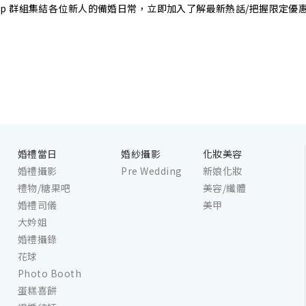
sApp 群組集結各位新人的備婚日常，立即加入了解最新熱話/把握限定優
婚禮當日
婚紗攝影
化妝美容
婚禮攝影
Pre Wedding
新娘化妝
禮物/糖果吧
美容/纖體
婚禮司儀
美甲
大妗姐
婚禮攝錄
花球
Photo Booth
蛋糕喜餅