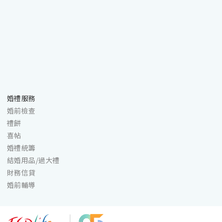
婚禮服務
婚前檢查
禮餅
喜帖
婚禮統籌
結婚用品/過大禮
財務信貸
婚前輔導