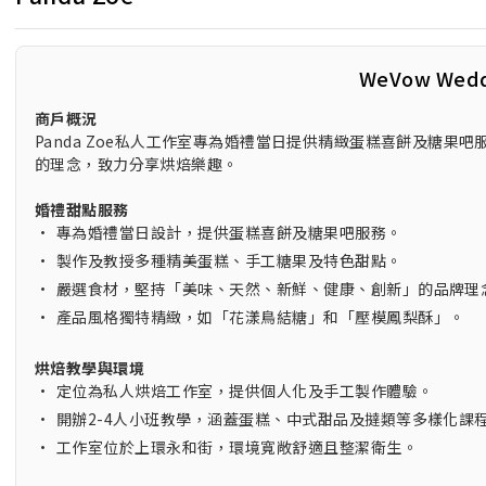
WeVow Wed
商戶概況
Panda Zoe私人工作室專為婚禮當日提供精緻蛋糕喜餅及糖
的理念，致力分享烘焙樂趣。
婚禮甜點服務
•
專為婚禮當日設計，提供蛋糕喜餅及糖果吧服務。
•
製作及教授多種精美蛋糕、手工糖果及特色甜點。
•
嚴選食材，堅持「美味、天然、新鮮、健康、創新」的品牌理
•
產品風格獨特精緻，如「花漾鳥結糖」和「壓模鳳梨酥」。
烘焙教學與環境
•
定位為私人烘焙工作室，提供個人化及手工製作體驗。
•
開辦2-4人小班教學，涵蓋蛋糕、中式甜品及撻類等多樣化課
•
工作室位於上環永和街，環境寬敞舒適且整潔衛生。