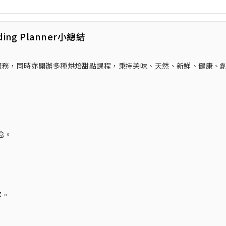
ding Planner小總結
果吧服務，同時亦開辦多種烘焙甜點課程，秉持美味、天然、新鮮、健康、
念。
程。