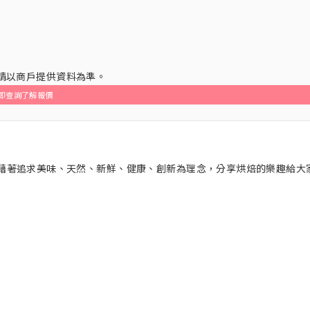
，請以商戶提供資料為準。
即查詢了解報價
甜品。藉著追求美味、天然、新鮮、健康、創新為理念，分享烘焙的樂趣給大