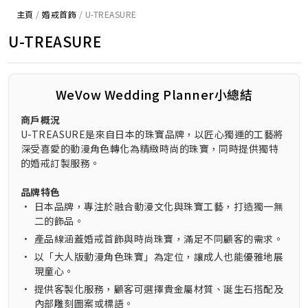
主頁
/
婚戒首飾
/
U-TREASURE
U-TREASURE
WeVow Wedding Planner小總結
商戶概況
U-TREASURE是來自日本的珠寶品牌，以匠心獨運的工藝將
深受喜愛的動漫角色轉化為精緻時尚的珠寶，同時提供獨特
的婚戒訂製服務。
品牌特色
•
日本品牌，專注於融合動漫文化與珠寶工藝，打造獨一無
二的飾品。
•
產品線涵蓋婚戒首飾與時尚珠寶，滿足不同顧客的需求。
•
以「大人版動漫角色珠寶」為定位，讓成人也能優雅地展
現童心。
•
提供客製化服務，顧客可選擇貴金屬材質、誕生石搭配及
內部雕刻圖案或標語。