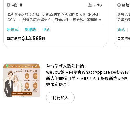
尖沙咀
420人
金鐘
唯港薈座落於尖沙咀，九龍區的中心地帶的唯港薈（Hotel
奕居以
ICON），附近名店食肆林立，四通八達，充分展現繁華鬧巿
溫馨的
中的活力個性，成為一眾準新人舉辦婚宴的熱門之選。專業團
團隊會
無柱式
高樓底
中式
西式
隊由策劃統籌至所有婚宴每個細節，唯港薈都力臻完美，保證
讓您留下獨特的醉人回憶。 擁有時尚高樓頂的Silverbox宴會
$13,888
每席港幣
起
每套港
廳，配置了全套先進的視聽影音及燈光設備配套，並採用極富
現代時尚感的水晶玻璃燈，演繹出與別不同的經典神韻。不論
是憧憬醉人美景餐廳、全新舒適雅緻的1937私人宴會廳、無
柱式瑰麗宴會廳、還是充滿活力氛圍的自助餐﹔唯港薈
（Hotel ICON），多個風格各異的婚宴場地，都完美切合各
全城準新人熱烈討論！
準新人的個性及預算﹔保證為您打造夢寐以求的特別日子，令
賓客永誌難忘！
WeVow婚享同學會WhatsApp 群組集結各位
新人的備婚日常，立即加入了解最新熱話/把
握限定優惠！
我要加入