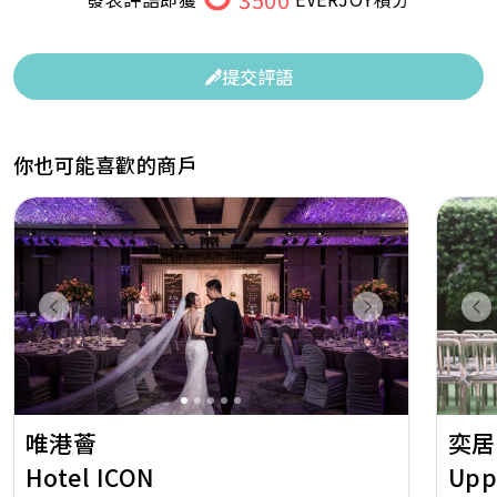
提交評語
你也可能喜歡的商戶
Previous
Next
Pr
唯港薈
奕居
Hotel ICON
Upp