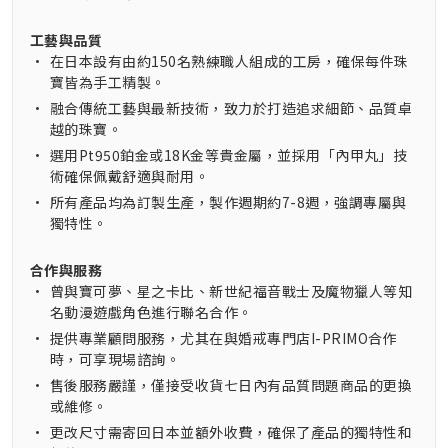
工藝與品質
•
在日本設有由約150名熟練職人組成的工房，確保每件珠
寶皆為手工精製。
•
融合傳統工藝與最新技術，致力於打造追求細節、品質卓
越的珠寶。
•
選用Pt950鉑金或18K金等貴金屬，並採用「內甲丸」技
術確保佩戴舒適與耐用。
•
所有產品均為訂製生產，製作週期約7-8週，強調專屬與
獨特性。
合作與服務
•
曾與寶可夢、星之卡比、新世紀福音戰士及魔物獵人等知
名動漫遊戲角色進行聯名合作。
•
提供專業顧問服務，尤其在與婚戒專門店I-PRIMO合作
時，可享現場諮詢。
•
售後服務嚴謹，僅接受收貨七日內有品質問題商品的更換
或維修。
•
更改尺寸需寄回日本並額外收費，確保了產品的獨特性和