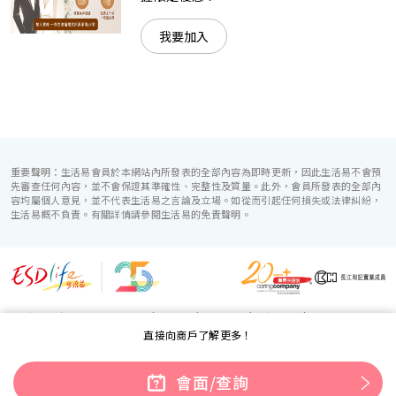
我要加入
重要聲明：生活易會員於本網站內所發表的全部內容為即時更新，因此生活易不會預
先審查任何內容，並不會保證其準確性、完整性及質量。此外，會員所發表的全部內
容均屬個人意見，並不代表生活易之言論及立場。如從而引起任何損失或法律糾紛，
生活易概不負責。有關詳情請參閱生活易的免責聲明。
生活易服務範圍 ：
電子商貿
|
IT 方案
|
廣告宣傳
|
新婚導航
|
直接向商戶了解更多！
「優質婚禮商戶」計劃
使用條款
|
私隱聲明
|
免責聲明
|
聯絡我們
© ESD Services Limited 2000-2026
會面/查詢