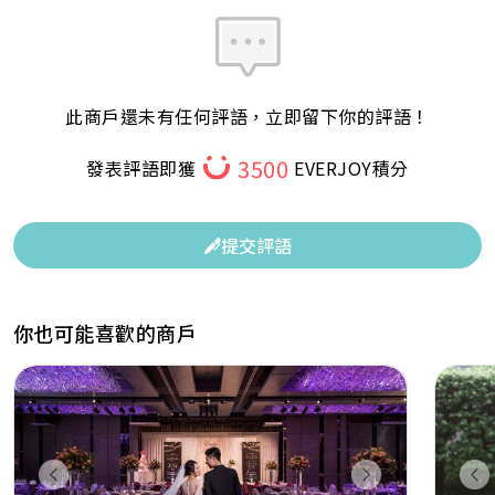
此商戶還未有任何評語，立即留下你的評語！
3500
發表評語即獲
EVERJOY積分
提交評語
你也可能喜歡的商戶
Previous
Next
Pr