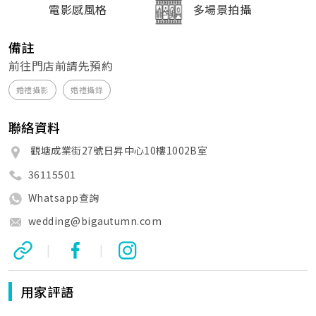
電影感風格
多場景拍攝
備註
前往門店前請先預約
婚禮攝影
婚禮攝錄
聯絡資料
觀塘成業街27號日昇中心10樓1002B室
36115501
Whatsapp查詢
wedding@bigautumn.com
|
|
用家評語