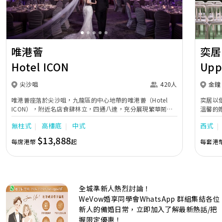
唯港薈
奕居
Hotel ICON
Upp
尖沙咀
420人
金鐘
唯港薈座落於尖沙咀，九龍區的中心地帶的唯港薈（Hotel
奕居以
ICON），附近名店食肆林立，四通八達，充分展現繁華鬧巿
溫馨的
中的活力個性，成為一眾準新人舉辦婚宴的熱門之選。專業團
團隊會
無柱式
高樓底
中式
西式
隊由策劃統籌至所有婚宴每個細節，唯港薈都力臻完美，保證
讓您留下獨特的醉人回憶。 擁有時尚高樓頂的Silverbox宴會
$13,888
每席港幣
起
每套港
廳，配置了全套先進的視聽影音及燈光設備配套，並採用極富
現代時尚感的水晶玻璃燈，演繹出與別不同的經典神韻。不論
是憧憬醉人美景餐廳、全新舒適雅緻的1937私人宴會廳、無
柱式瑰麗宴會廳、還是充滿活力氛圍的自助餐﹔唯港薈
（Hotel ICON），多個風格各異的婚宴場地，都完美切合各
全城準新人熱烈討論！
準新人的個性及預算﹔保證為您打造夢寐以求的特別日子，令
賓客永誌難忘！
WeVow婚享同學會WhatsApp 群組集結各位
新人的備婚日常，立即加入了解最新熱話/把
握限定優惠！