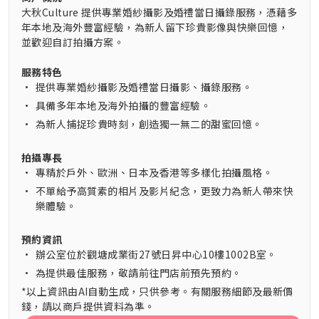
大秋Culture 提供專業婚紗攝影及婚禮當日攝錄服務，憑藉多
年本地及海外豐富經驗，為新人留下珍貴影像與快樂回憶，
並歡迎自訂拍攝方案。
服務特色
•
提供專業婚紗攝影及婚禮當日攝影、攝錄服務。
•
具備多年本地及海外拍攝的豐富經驗。
•
為新人捕捉珍貴時刻，創造獨一無二的甜蜜回憶。
拍攝專長
•
專精於戶外、歐洲、日本及香港等多樣化拍攝風格。
•
不單給予高質素的相片及影片紀念，更致力為新人帶來快
樂體驗。
預約資訊
•
辦公室位於觀塘成業街27號日昇中心10樓1002B室。
•
為提供最佳服務，敬請前往門店前預先預約。
*以上資訊由AI自動生成，只供參考。有關服務細節及最新價
錢，請以商戶提供資料為準。