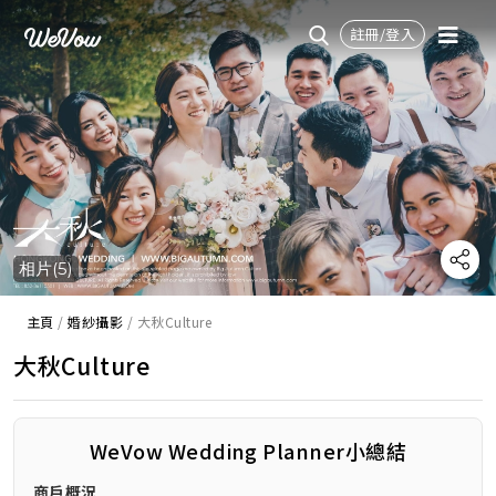
註冊/登入
相片(5)
主頁
/
婚紗攝影
/
大秋Culture
大秋Culture
WeVow Wedding Planner小總結
商戶概況