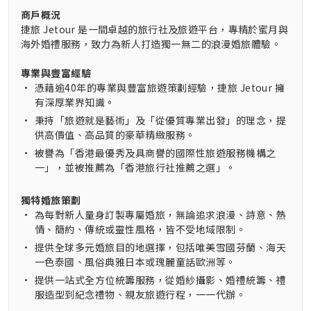
商戶概況
捷旅 Jetour 是一間卓越的旅行社及旅遊平台，專精於蜜月與
海外婚禮服務，致力為新人打造獨一無二的浪漫婚旅體驗。
專業與豐富經驗
•
憑藉逾40年的專業與豐富旅遊策劃經驗，捷旅 Jetour 擁
有深厚業界知識。
•
秉持「旅遊就是藝術」及「從優質專業出發」的理念，提
供高價值、高品質的豪華精緻服務。
•
被譽為「香港最優秀及具商譽的國際性旅遊服務機構之
一」，並被推薦為「香港旅行社推薦之選」。
獨特婚旅策劃
•
為每對新人量身訂製專屬婚旅，無論追求浪漫、詩意、熱
情、簡約、傳統或靈性風格，皆不受地域限制。
•
提供全球多元婚旅目的地選擇，包括唯美雪國芬蘭、海天
一色泰國、風俗典雅日本或瑰麗童話歐洲等。
•
提供一站式全方位統籌服務，從婚紗攝影、婚禮統籌、禮
服造型到紀念禮物、親友旅遊行程，一一代辦。