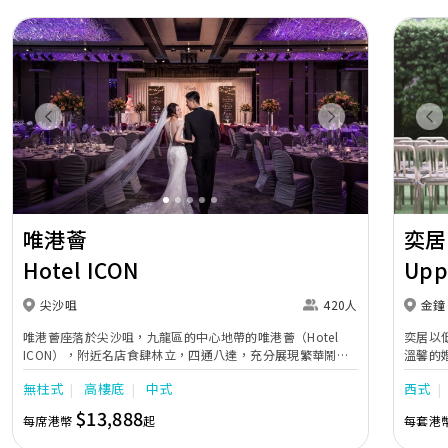
Previous
Next
Pr
唯港薈
奕居
Hotel ICON
Upp
尖沙咀
420人
金鐘
唯港薈座落於尖沙咀，九龍區的中心地帶的唯港薈（Hotel
奕居以
ICON），附近名店食肆林立，四通八達，充分展現繁華鬧巿
溫馨的
中的活力個性，成為一眾準新人舉辦婚宴的熱門之選。專業團
團隊會
無柱式
高樓底
中式
西式
隊由策劃統籌至所有婚宴每個細節，唯港薈都力臻完美，保證
讓您留下獨特的醉人回憶。 擁有時尚高樓頂的Silverbox宴會
$13,888
每席港幣
起
每套港
廳，配置了全套先進的視聽影音及燈光設備配套，並採用極富
現代時尚感的水晶玻璃燈，演繹出與別不同的經典神韻。不論