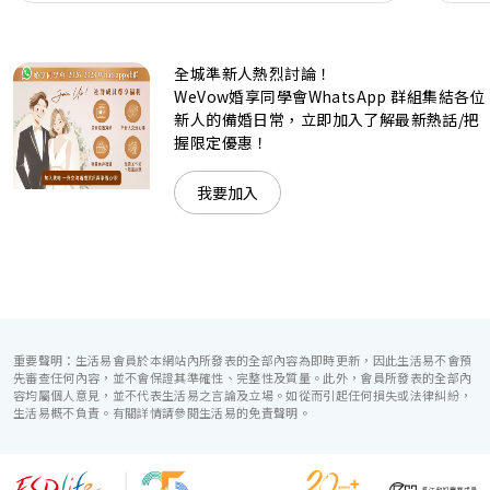
是憧憬醉人美景餐廳、全新舒適雅緻的1937私人宴會廳、無
柱式瑰麗宴會廳、還是充滿活力氛圍的自助餐﹔唯港薈
（Hotel ICON），多個風格各異的婚宴場地，都完美切合各
全城準新人熱烈討論！
準新人的個性及預算﹔保證為您打造夢寐以求的特別日子，令
賓客永誌難忘！
WeVow婚享同學會WhatsApp 群組集結各位
新人的備婚日常，立即加入了解最新熱話/把
握限定優惠！
我要加入
重要聲明：生活易會員於本網站內所發表的全部內容為即時更新，因此生活易不會預
先審查任何內容，並不會保證其準確性、完整性及質量。此外，會員所發表的全部內
容均屬個人意見，並不代表生活易之言論及立場。如從而引起任何損失或法律糾紛，
生活易概不負責。有關詳情請參閱生活易的免責聲明。