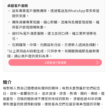
卓越客戶服務
•
設有專業客戶服務團隊，透過電話及WhatsApp等多渠道
提供支援。
•
團隊具備專業知識、細心聆聽，並擁有危機管理經驗，確
保客戶旅程順暢無憂。
•
逾95%客戶滿意服務，建立良好口碑，確立業界領導地
位。
•
在銅鑼灣、中環、元朗設有分店，方便新人諮詢及規劃。
*以上資訊由AI自動生成，只供參考。有關服務細節及最新價
錢，請以商戶提供資料為準。
立即查詢了解報價
簡介
每對新人對自己婚禮總有獨特的期待；每對夫妻對屬於他們紀念
日，自有一套慶祝方法。 追求浪漫、詩意、熱情、簡約、傳統，還
是靈性，您倆的婚旅絕不應受到地域的限制。 憑著超過40年的專
業和豐富的旅遊策劃經驗，捷旅能為您們在遠至唯美雪國的芬蘭、