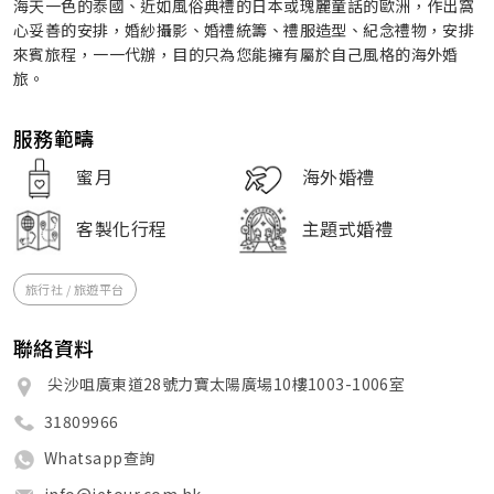
海天一色的泰國、近如風俗典禮的日本或瑰麗童話的歐洲，作出窩
心妥善的安排，婚紗攝影、婚禮統籌、禮服造型、紀念禮物，安排
來賓旅程，一一代辦，目的只為您能擁有屬於自己風格的海外婚
旅。
服務範疇
蜜月
海外婚禮
客製化行程
主題式婚禮
旅行社 / 旅遊平台
聯絡資料
尖沙咀廣東道28號力寶太陽廣場10樓1003-1006室
31809966
Whatsapp查詢
info@jetour.com.hk