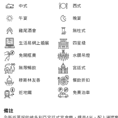
中式
西式
午宴
晚宴
雞尾酒會
無柱式
生活易網上婚展
四星級
免開瓶費
水鑽吊燈
無限暢飲
宮廷式
穆斯林友善
餐飲折扣
近地鐵
免費泊車
備註
全新近萬呎的維多利亞宮廷式宴會廳，樓高4米，配上璀璨