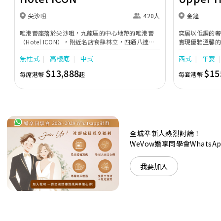
尖沙咀
420人
金鐘
唯港薈座落於尖沙咀，九龍區的中心地帶的唯港薈
奕居以低調的
（Hotel ICON），附近名店食肆林立，四通八達，
實現優雅溫馨
充分展現繁華鬧巿中的活力個性，成為一眾準新人舉
日子，我們的
無柱式
高樓底
中式
西式
午宴
辦婚宴的熱門之選。專業團隊由策劃統籌至所有婚宴
每個細節，唯港薈都力臻完美，保證讓您留下獨特的
$13,888
$15
每席港幣
起
每套港幣
醉人回憶。 擁有時尚高樓頂的Silverbox宴會廳，配
置了全套先進的視聽影音及燈光設備配套，並採用極
富現代時尚感的水晶玻璃燈，演繹出與別不同的經典
神韻。不論是憧憬醉人美景餐廳、全新舒適雅緻的
1937私人宴會廳、無柱式瑰麗宴會廳、還是充滿活
力氛圍的自助餐﹔唯港薈（Hotel ICON），多個風
格各異的婚宴場地，都完美切合各準新人的個性及預
全城準新人熱烈討論！
算﹔保證為您打造夢寐以求的特別日子，令賓客永誌
WeVow婚享同學會What
難忘！
我要加入