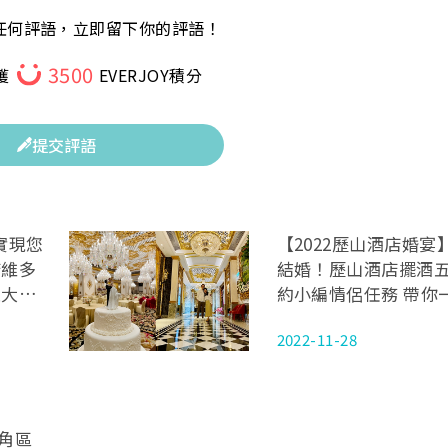
任何評語，立即留下你的評語！
3500
獲
EVERJOY積分
提交評語
實現您
【2022歷山酒店婚
店維多
結婚！歷山酒店擺酒
五大魅
約小編情侶任務 帶你
場地
2022-11-28
北角區