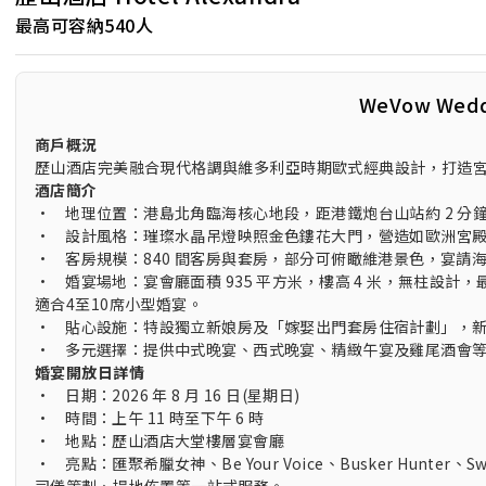
最高可容納540人
WeVow Wed
商戶概況
歷山酒店完美融合現代格調與維多利亞時期歐式經典設計，打造
酒店簡介
• 地理位置：港島北角臨海核心地段，距港鐵炮台山站約 2 分
• 設計風格：璀璨水晶吊燈映照金色鏤花大門，營造如歐洲宮
• 客房規模：840 間客房與套房，部分可俯瞰維港景色，宴請
• 婚宴場地：宴會廳面積 935 平方米，樓高 4 米，無柱設計，
適合4至10席小型婚宴。
• 貼心設施：特設獨立新娘房及「嫁娶出門套房住宿計劃」，
• 多元選擇：提供中式晚宴、西式晚宴、精緻午宴及雞尾酒會
婚宴開放日詳情
• 日期：2026 年 8 月 16 日(星期日)
• 時間：上午 11 時至下午 6 時
• 地點：歷山酒店大堂樓層宴會廳
• 亮點：匯聚希臘女神、Be Your Voice、Busker Hunter、