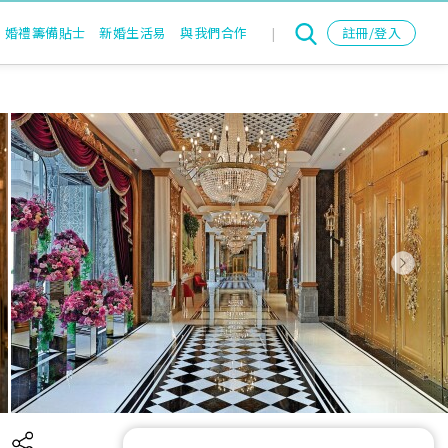
婚禮籌備貼士
新婚生活易
與我們合作
|
註冊/登入