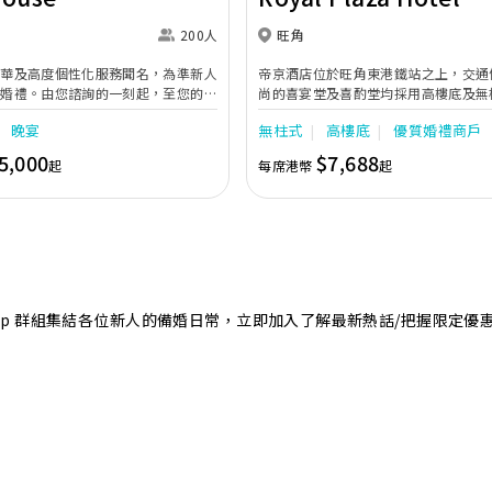
200人
旺角
奢華及高度個性化服務聞名，為準新人
帝京酒店位於旺角東港鐵站之上，交通
的婚禮。由您諮詢的一刻起，至您的大
尚的喜宴堂及喜酌堂均採用高樓底及無
專業團隊會為您攜手實現夢想婚禮。
境寬敞，且備有LED幕牆、燈光及影音
晚宴
無柱式
高樓底
優質婚禮商戶
最多可筵開40席，更配有水晶吊燈，
婚禮。另外，空中花園深心薈是毛孩友
5,000
$7,688
起
每席港幣
起
飽覽獅子山景致，適合舉行戶外婚禮或
店專業的宴會團隊提供貼心服務，讓新
浪漫美好回憶。
sApp 群組集結各位新人的備婚日常，立即加入了解最新熱話/把握限定優