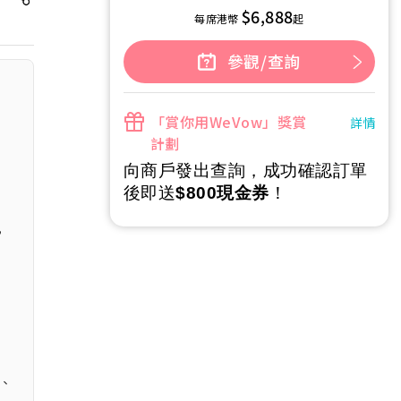
$6,888
每席港幣
起
參觀/查詢
「賞你用WeVow」獎賞
詳情
計劃
向商戶發出查詢，成功確認訂單
後即送
$800現金券
！
，
型、