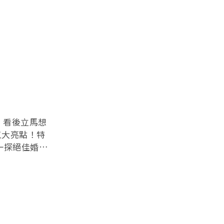
宴】看後立馬想
五大亮點！特
一探絕佳婚宴