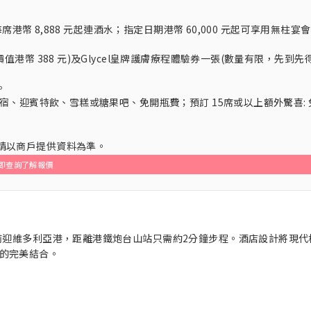
港幣 8,888 元起連酒水；指定日期港幣 60,000 元起可享用無柱宴會
幣 388 元)及Glycel皇牌護膚療程體驗券一張(數量有限，先到先
。
宿、迎賓特飲、雪糕或糖果吧、免開瓶費；預訂 15席或以上額外驚喜: 
，請以商戶提供資料為準。
即查詢了解報價
前迎維多利亞港，距離港鐵炮台山站只需約2分鐘步程。酒店設計將現代
的完美結合。