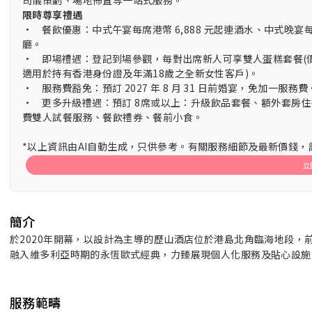
司儀策劃、場地佈置等一站式服務。
限時尊享禮遇
• 餐飲優惠：中式午宴每席港幣 6,888 元起連酒水、中式晚宴每席
廳。
• 即場禮遇：登記到場參觀，每對出席新人可享雙人蛋糕套餐(價值港
適用於持有香港身份證及年滿18歲之全新女性客戶)。
• 服務費豁免：預訂 2027 年 8 月 31 日前婚宴，免加一服務費
• 更多升級禮遇：預訂 8席或以上：升級飲品套餐、額外套房住
費雙人試餐服務、餐飲禮券、餐前小食。
*以上資訊由AI自動生成，只供參考。有關服務細節及最新價錢
立
簡介
於2020年開幕，以設計為主導的歷山酒店位於港島北角臨海地段，
融入維多利亞時期的永恆歐式經典，力臻展現個人化服務及貼心設施
服務範疇