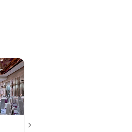
Next
Previous
Next
香港喜來登酒店
Sheraton Hong Kong
H