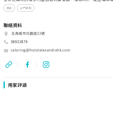
酒店
出門套房
聯絡資料
北角城市花園道32號
38932879
catering@hotelalexandrahk.com
|
|
用家評語