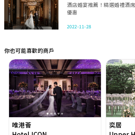
酒店婚宴推薦！精選婚禮酒席
優惠
2022-11-28
你也可能喜歡的商戶
Previous
Next
Previous
唯港薈
奕居
Hotel ICON
Upper 