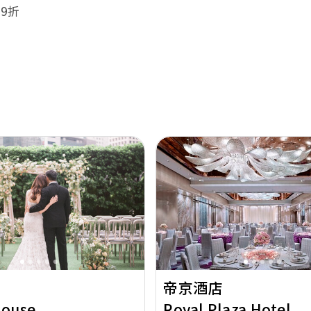
9折
Next
Previous
帝京酒店
House
Royal Plaza Hotel