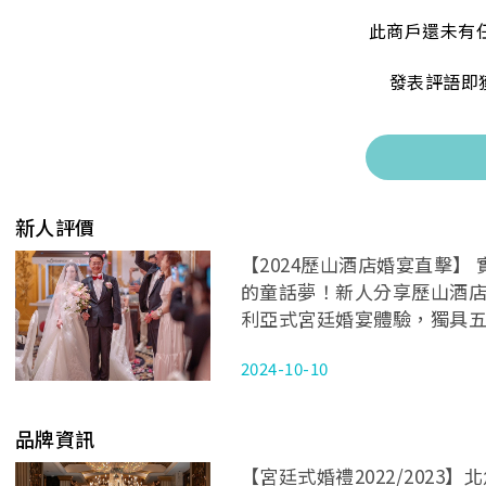
此商戶還未有
發表評語即
新人評價
【2024歷山酒店婚宴直擊】 
的童話夢！新人分享歷山酒
利亞式宮廷婚宴體驗，獨具
力特色！窩心婚禮小貼士
2024-10-10
品牌資訊
【宮廷式婚禮2022/2023】