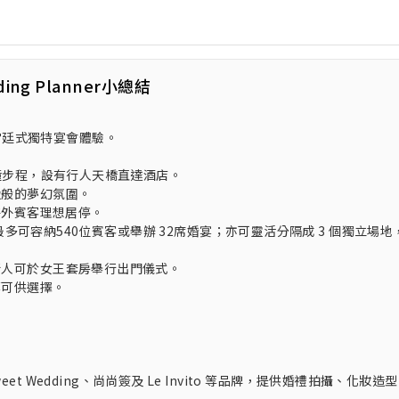
ding Planner小總結
宮廷式獨特宴會體驗。
鐘步程，設有行人天橋直達酒店。
殿般的夢幻氛圍。
海外賓客理想居停。
最多可容納540位賓客或舉辦 32席婚宴；亦可靈活分隔成 3 個獨立場地
新人可於女王套房舉行出門儀式。
等可供選擇。
Sweet Wedding、尚尚簽及 Le Invito 等品牌，提供婚禮拍攝、化妝造