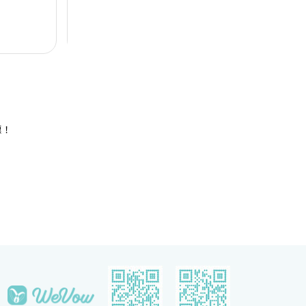
設備。喜宴堂
人打造完美無瑕的優雅婚宴。全新裝修的高樓底無柱
海
優質婚禮商戶
無柱式
高樓底
中
適合舉行華麗
式宴會廳以淺灰色、大地色及古銅色為主調，天花懸
核
善場地，可以
吊的螺旋形Swarovski LED水晶吊燈，氣派不凡；宴
宴
$12,888
每席港幣
起
每
證婚派對。酒
會廳配備了最先進的設備如內置LED 幕牆、液晶投
性
人及賓客留下
影機和屏幕，是優雅浪漫囍宴的理想場地；而小巧雅
（
致的唐廳、採自然光的宋廳及明廳以及其他靈巧高雅
然
的宴會場地，即可舉辦私人雅致的輕婚宴或浪漫溫馨
酒
的證婚典禮，迎合不同準新人的需要。 酒店的囍宴
參
菜譜均由屢獲殊榮、連續17年獲米芝蓮推薦及連續7
年獲黑珍珠一鑽殊榮的天寶閣團隊主理，為婚宴匠心
打造賞心悅味美饌。 香港喜來登酒店細意殷勤的宴
惠！
會團隊，每年籌辦逾百場的大小婚宴筵席，為準新人
締造非凡婚宴。酒店更設婚宴禮賓司，專門於大日子
當日緊隨準新人左右，協調婚宴間的繁瑣細節，確保
婚宴節奏順利流暢。