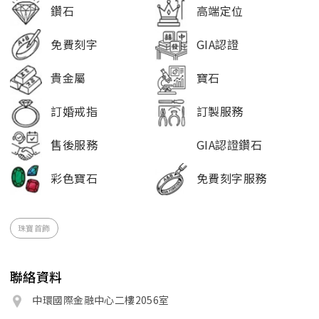
鑽石
高端定位
免費刻字
GIA認證
貴金屬
寶石
訂婚戒指
訂製服務
售後服務
GIA認證鑽石
彩色寶石
免費刻字服務
珠寶首飾
聯絡資料
中環國際金融中心二樓2056室