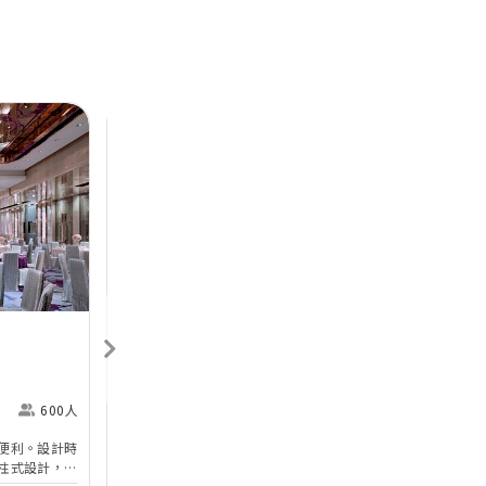
Next
Previous
Next
香港喜來登酒店
Sheraton Hong Kong
H
Hotel & Towers
M
600人
尖沙咀
360人
便利。設計時
香港喜來登酒店的無柱式宴會廳及其他婚宴場地已於
於
柱式設計，環
2025年年初全面完成翻新工程，以全新姿態為準新
婚