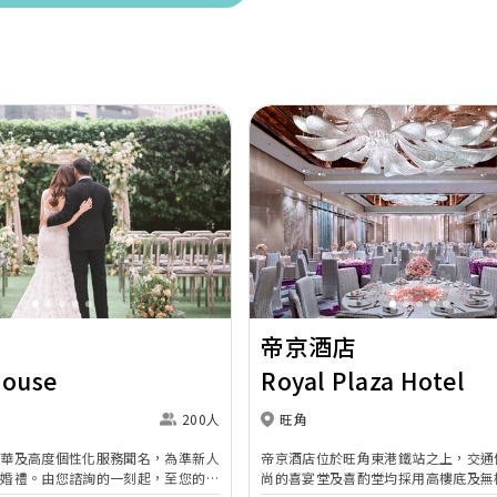
Next
Previous
帝京酒店
House
Royal Plaza Hotel
200人
旺角
奢華及高度個性化服務聞名，為準新人
帝京酒店位於旺角東港鐵站之上，交通
的婚禮。由您諮詢的一刻起，至您的大
尚的喜宴堂及喜酌堂均採用高樓底及無