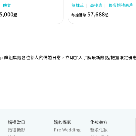
專業團隊會為您攜手實現夢想婚禮。
境寬敞，且備有LED幕牆、燈光及影音
晚宴
無柱式
高樓底
優質婚禮商戶
最多可筵開40席，更配有水晶吊燈，
婚禮。另外，空中花園深心薈是毛孩友
5,000
$7,688
起
每席港幣
起
飽覽獅子山景致，適合舉行戶外婚禮或
店專業的宴會團隊提供貼心服務，讓新
浪漫美好回憶。
sApp 群組集結各位新人的備婚日常，立即加入了解最新熱話/把握限定優
婚禮當日
婚紗攝影
化妝美容
婚禮攝影
Pre Wedding
新娘化妝