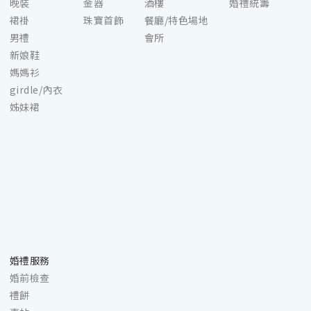
晚裝
金器
酒樓
婚禮統籌
裙褂
珠寶首飾
餐廳/特色場地
男禮
會所
新娘鞋
媽媽衫
girdle/內衣
姊妹裙
婚禮服務
婚前檢查
禮餅