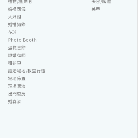
禮物/糖果吧
美容/纖體
婚禮司儀
美甲
大妗姐
婚禮攝錄
花球
Photo Booth
蛋糕喜餅
證婚律師
租花車
證婚場地/教堂行禮
場地佈置
現場表演
出門套房
婚宴酒