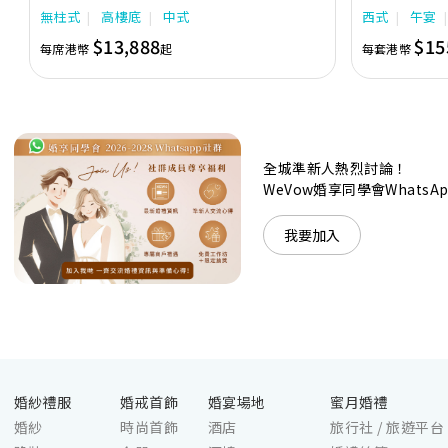
充分展現繁華鬧巿中的活力個性，成為一眾準新人舉
日子，我們的
無柱式
高樓底
中式
西式
午宴
辦婚宴的熱門之選。專業團隊由策劃統籌至所有婚宴
每個細節，唯港薈都力臻完美，保證讓您留下獨特的
$13,888
$15
每席港幣
起
每套港幣
醉人回憶。 擁有時尚高樓頂的Silverbox宴會廳，配
置了全套先進的視聽影音及燈光設備配套，並採用極
富現代時尚感的水晶玻璃燈，演繹出與別不同的經典
神韻。不論是憧憬醉人美景餐廳、全新舒適雅緻的
1937私人宴會廳、無柱式瑰麗宴會廳、還是充滿活
力氛圍的自助餐﹔唯港薈（Hotel ICON），多個風
格各異的婚宴場地，都完美切合各準新人的個性及預
全城準新人熱烈討論！
算﹔保證為您打造夢寐以求的特別日子，令賓客永誌
WeVow婚享同學會What
難忘！
我要加入
婚紗禮服
婚戒首飾
婚宴場地
蜜月婚禮
婚紗
時尚首飾
酒店
旅行社 / 旅遊平台