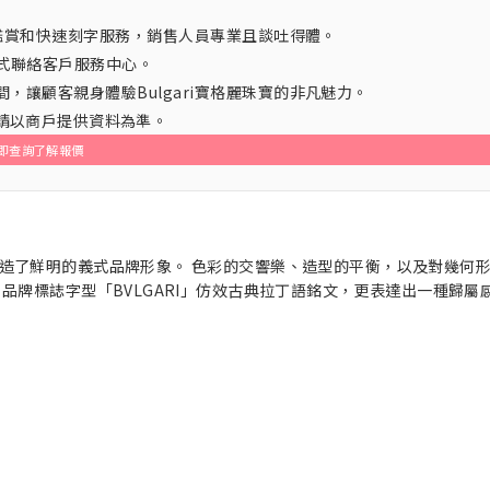
約鑑賞和快速刻字服務，銷售人員專業且談吐得體。
方式聯絡客戶服務中心。
讓顧客親身體驗Bulgari寶格麗珠寶的非凡魅力。
，請以商戶提供資料為準。
即查詢了解報價
造了鮮明的義式品牌形象。 色彩的交響樂、造型的平衡，以及對幾何
品牌標誌字型「BVLGARI」仿效古典拉丁語銘文，更表達出一種歸屬