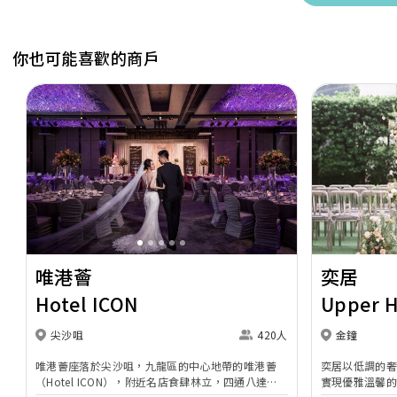
你也可能喜歡的商戶
Previous
Next
Previous
唯港薈
奕居
Hotel ICON
Upper 
尖沙咀
420人
金鐘
唯港薈座落於尖沙咀，九龍區的中心地帶的唯港薈
奕居以低調的
（Hotel ICON），附近名店食肆林立，四通八達，
實現優雅溫馨