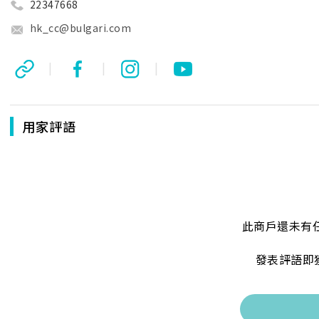
22347668
hk_cc@bulgari.com
|
|
|
用家評語
此商戶還未有
發表評語即