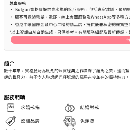
尊享服務
•
Bulgari寶格麗提供高水準的客戶服務，包括專家建議、預
•
顧客可透過電話、電郵、線上會面服務及WhatsApp等多種
•
香港中環國際金融中心二樓的精品店，提供優雅私密的鑑賞空間，
*以上資訊由AI自動生成，只供參考。有關服務細節及最新價錢
立
簡介
數十年來，寶格麗蔚為風潮的珠寶經典之作演繹了羅馬之美，進而塑
銳的鑑賞力，無不令人聯想起光輝燦爛的羅馬古今並存的獨特魅力。 
服務範疇
求婚戒指
結婚對戒
歐洲品牌
免運費