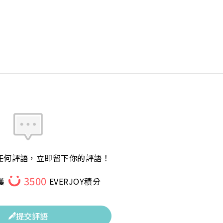
任何評語，立即留下你的評語！
3500
獲
EVERJOY積分
提交評語