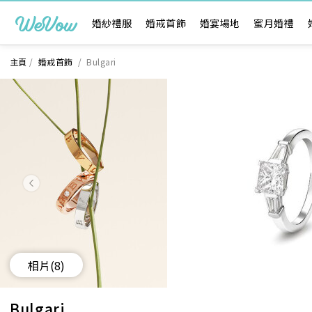
婚紗禮服
婚戒首飾
婚宴場地
蜜月婚禮
主頁
/
婚戒首飾
/
Bulgari
相片
(8)
Bulgari