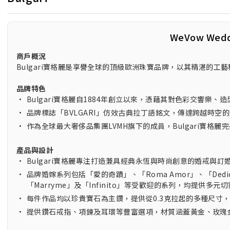
WeVow Wed
商戶概況
Bulgari寶格麗是享譽全球的頂級歐洲珠寶品牌，以其精湛的
品牌特色
•
Bulgari寶格麗自1884年創立以來，憑藉其對色彩交響
•
品牌標誌「BVLGARI」仿效古典拉丁語銘文，傳達跨越時空
•
作為全球最大奢侈品集團LVMH旗下的成員，Bulgari寶
產品與設計
•
Bulgari寶格麗專注打造兼具經典永恆與時尚創意的婚戒與
•
品牌婚嫁系列包括「愛的奇蹟」、「Roma Amor」、「Dedicata a
「Marryme」及「Infinito」等受歡迎的系列，均提供多
•
每件作品均以珍貴寶石為主鑽，提供從0.3克拉起的多種尺寸
•
提供鑽石戒指、項鍊及耳環等豐富選項，材質涵蓋黃金、玫瑰