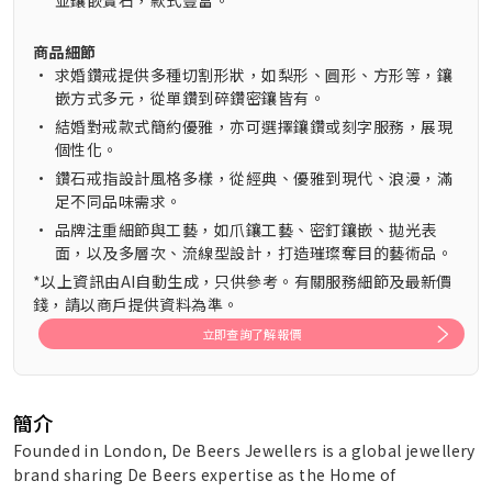
並鑲嵌寶石，款式豐富。
商品細節
•
求婚鑽戒提供多種切割形狀，如梨形、圓形、方形等，鑲
嵌方式多元，從單鑽到碎鑽密鑲皆有。
•
結婚對戒款式簡約優雅，亦可選擇鑲鑽或刻字服務，展現
個性化。
•
鑽石戒指設計風格多樣，從經典、優雅到現代、浪漫，滿
足不同品味需求。
•
品牌注重細節與工藝，如爪鑲工藝、密釘鑲嵌、拋光表
面，以及多層次、流線型設計，打造璀璨奪目的藝術品。
*以上資訊由AI自動生成，只供參考。有關服務細節及最新價
錢，請以商戶提供資料為準。
立即查詢了解報價
簡介
Founded in London, De Beers Jewellers is a global jewellery
brand sharing De Beers expertise as the Home of