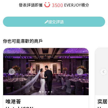
3500
發表評語即獲
EVERJOY積分
提交評語
你也可能喜歡的商戶
Previous
Next
Pr
唯港薈
奕居