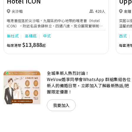
Hotel ICON
Upp
尖沙咀
420人
金鐘
唯港薈座落於尖沙咀，九龍區的中心地帶的唯港薈（Hotel
奕居以
ICON），附近名店食肆林立，四通八達，充分展現繁華鬧巿
溫馨的
中的活力個性，成為一眾準新人舉辦婚宴的熱門之選。專業團
團隊會
無柱式
高樓底
中式
西式
隊由策劃統籌至所有婚宴每個細節，唯港薈都力臻完美，保證
讓您留下獨特的醉人回憶。 擁有時尚高樓頂的Silverbox宴會
$13,888
每席港幣
起
每套港
廳，配置了全套先進的視聽影音及燈光設備配套，並採用極富
現代時尚感的水晶玻璃燈，演繹出與別不同的經典神韻。不論
是憧憬醉人美景餐廳、全新舒適雅緻的1937私人宴會廳、無
柱式瑰麗宴會廳、還是充滿活力氛圍的自助餐﹔唯港薈
（Hotel ICON），多個風格各異的婚宴場地，都完美切合各
全城準新人熱烈討論！
準新人的個性及預算﹔保證為您打造夢寐以求的特別日子，令
賓客永誌難忘！
WeVow婚享同學會WhatsApp 群組集結各位
新人的備婚日常，立即加入了解最新熱話/把
握限定優惠！
我要加入