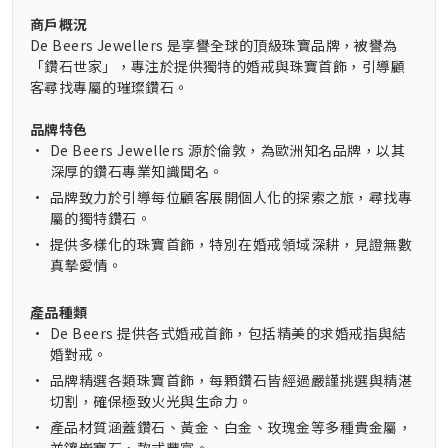
商戶概況
De Beers Jewellers 是享譽全球的頂級珠寶品牌，被譽為
「鑽石世家」，專注於提供獨特的婚戒與珠寶首飾，引導顧
客尋找專屬的璀璨鑽石。
品牌特色
•
De Beers Jewellers 源於倫敦，為歐洲知名品牌，以其
深厚的鑽石專業知識聞名。
•
品牌致力於引導每位顧客展開個人化的探索之旅，尋找專
屬的獨特鑽石。
•
提供多樣化的珠寶首飾，特別在婚戒領域深耕，見證無數
真摯愛情。
產品種類
•
De Beers 提供各式婚戒首飾，包括精美的求婚戒指與結
婚對戒。
•
品牌精選各類珠寶首飾，每顆鑽石皆經過嚴謹挑選與精湛
切割，確保極致火光與生命力。
•
產品材質涵蓋鑽石、黃金、白金、玫瑰金等多種貴金屬，