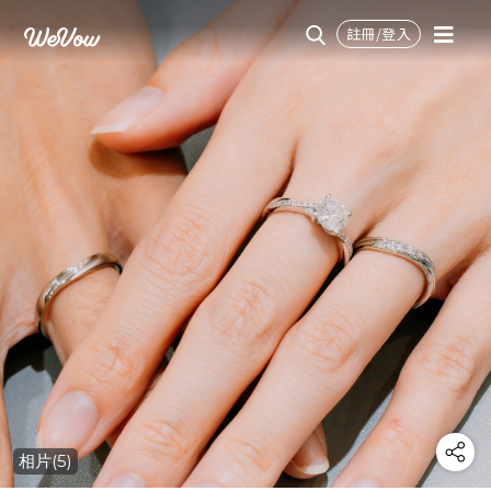
註冊/登入
相片(5)