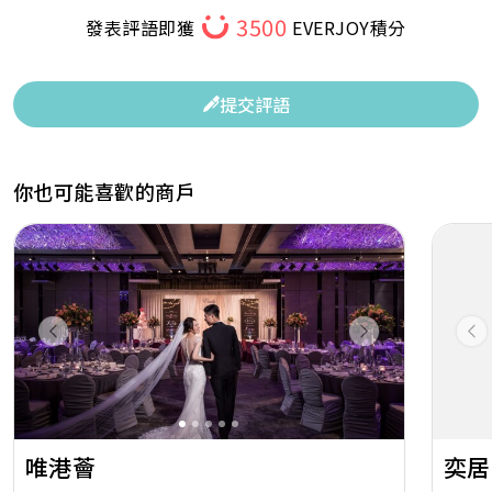
3500
發表評語即獲
EVERJOY積分
提交評語
你也可能喜歡的商戶
Previous
Next
Pr
唯港薈
奕居