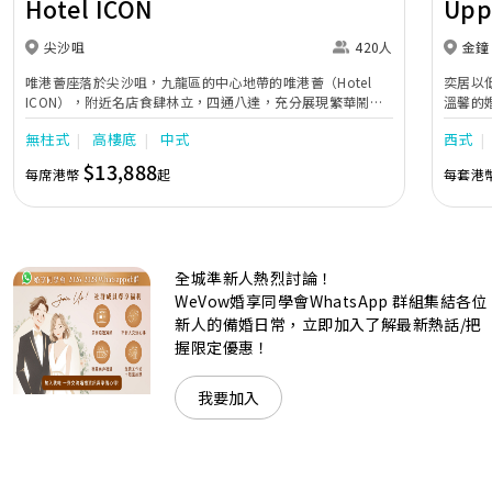
Hotel ICON
Upp
尖沙咀
420人
金鐘
唯港薈座落於尖沙咀，九龍區的中心地帶的唯港薈（Hotel
奕居以
ICON），附近名店食肆林立，四通八達，充分展現繁華鬧巿
溫馨的
中的活力個性，成為一眾準新人舉辦婚宴的熱門之選。專業團
團隊會
無柱式
高樓底
中式
西式
隊由策劃統籌至所有婚宴每個細節，唯港薈都力臻完美，保證
讓您留下獨特的醉人回憶。 擁有時尚高樓頂的Silverbox宴會
$13,888
每席港幣
起
每套港
廳，配置了全套先進的視聽影音及燈光設備配套，並採用極富
現代時尚感的水晶玻璃燈，演繹出與別不同的經典神韻。不論
是憧憬醉人美景餐廳、全新舒適雅緻的1937私人宴會廳、無
柱式瑰麗宴會廳、還是充滿活力氛圍的自助餐﹔唯港薈
（Hotel ICON），多個風格各異的婚宴場地，都完美切合各
全城準新人熱烈討論！
準新人的個性及預算﹔保證為您打造夢寐以求的特別日子，令
賓客永誌難忘！
WeVow婚享同學會WhatsApp 群組集結各位
新人的備婚日常，立即加入了解最新熱話/把
握限定優惠！
我要加入