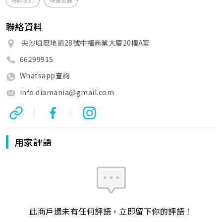
時尚首飾
珠寶首飾
聯絡資料
尖沙咀麽地道28號中福商業大廈20樓A室
66299915
Whatsapp查詢
info.diamania@gmail.com
|
|
用家評語
此商戶還未有任何評語，立即留下你的評語！