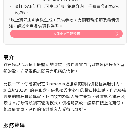
•
渣打及AE信用卡可享12個月免息分期，手續費分別為3%
及2%。
*以上資訊由AI自動生成，只供參考。有關服務細節及最新價
錢，請以商戶提供資料為準。
立即查詢了解報價
簡介
鑽石是現今地球上最堅硬的物質，這顆瑰寶自古以來象徵著恆久堅
韌的愛，亦是愛侶之間寓言承諾的信物。
比較一下，你會發現在Diamania迷雅鑽的鑽石價格極具吸引力。
創立於2013年的迷雅鑽，是紮根香港多年的鑽石樓上鋪，作為經驗
豐富的鑽石批發專家，我們致力為客人提供優質、最實惠的鑽石及
鑽戒。打破傳統鑽石營銷模式，價格明顯較一般鑽石樓上鋪更低，
能以最實惠、合理的價錢讓客人覓得心頭好。
服務範疇