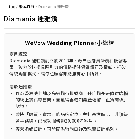
主頁
/
婚戒首飾
/
Diamania 迷雅鑽
Diamania 迷雅鑽
WeVow Wedding Planner小總結
商戶概況
Diamania 迷雅鑽創立於2013年，源自香港資深鑽石批發專
家，致力於以極具吸引力的價格提供優質鑽石及鑽戒，打破
傳統銷售模式，讓每位顧客都能擁有心中所愛。
關於迷雅鑽
•
作為香港樓上舖及高級鑽石批發商，迷雅鑽亦是值得信賴
的網上鑽石零售商，並獲得香港知識產權署「正貨商標」
認證。
•
秉持「優質、實惠」的品牌定位，主打高性價比，非頂級
奢華路線，已成功服務逾20,000名客戶。
•
專營婚戒首飾，同時提供時尚首飾及珠寶首飾系列。