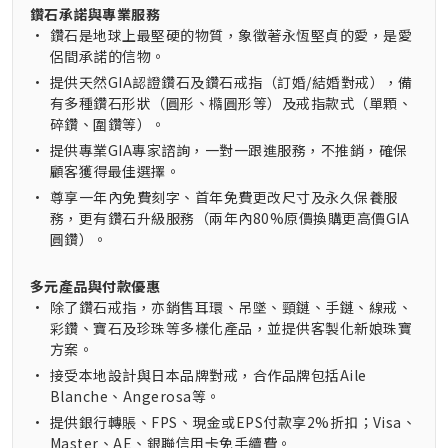
鑽石承諾與專業服務
•
鑽石是地球上最堅硬的物質，象徵著永恆堅貞的愛，是愛
侶間承諾的信物。
•
提供天然GIA認證鑽石及鑽石戒指（訂婚/結婚對戒），備
有多種鑽石形狀（圓形、橢圓形等）及戒指款式（單顆、
碎鑽、圍鑽等）。
•
提供專業GIA專家諮詢，一對一跟進服務，不推銷，確保
顧客獲得最佳選擇。
•
尊享一年內免費刻字、首年免費更改尺寸及永久保養服
務，更有鑽石升級服務（兩年內80%原價換購更高價GIA
圓鑽）。
多元產品與付款優惠
•
除了鑽石戒指，亦銷售耳環、吊墜、頸鏈、手鏈、線戒、
彩鑽、寶石及珍珠等多樣化產品，並提供客製化新娘珠寶
方案。
•
接受本地設計與日本品牌對戒，合作品牌包括Aile
Blanche、Angerosa等。
•
提供銀行轉賬、FPS、現金或EPS付款享2%折扣；Visa、
Master、AE、銀聯信用卡免手續費。