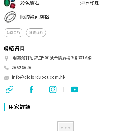
彩色寶石
海水珍珠
簡約設計風格
時尚首飾
珠寶首飾
聯絡資料
銅鑼灣軒尼詩道500號希慎廣場3樓301A舖
26526626
info@didierdubot.com.hk
|
|
|
用家評語