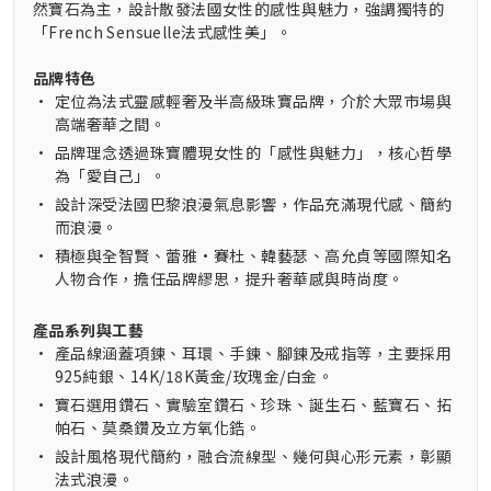
然寶石為主，設計散發法國女性的感性與魅力，強調獨特的
「French Sensuelle法式感性美」。
品牌特色
•
定位為法式靈感輕奢及半高級珠寶品牌，介於大眾市場與
高端奢華之間。
•
品牌理念透過珠寶體現女性的「感性與魅力」，核心哲學
為「愛自己」。
•
設計深受法國巴黎浪漫氣息影響，作品充滿現代感、簡約
而浪漫。
•
積極與全智賢、蕾雅·賽杜、韓藝瑟、高允貞等國際知名
人物合作，擔任品牌繆思，提升奢華感與時尚度。
產品系列與工藝
•
產品線涵蓋項鍊、耳環、手鍊、腳鍊及戒指等，主要採用
925純銀、14K/18K黃金/玫瑰金/白金。
•
寶石選用鑽石、實驗室鑽石、珍珠、誕生石、藍寶石、拓
帕石、莫桑鑽及立方氧化鋯。
•
設計風格現代簡約，融合流線型、幾何與心形元素，彰顯
法式浪漫。