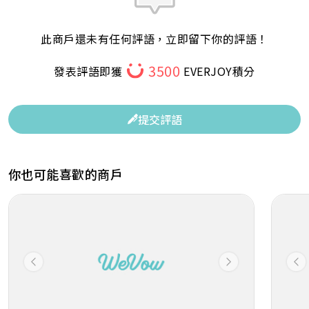
此商戶還未有任何評語，立即留下你的評語！
3500
發表評語即獲
EVERJOY積分
提交評語
你也可能喜歡的商戶
Previous
Next
Pr