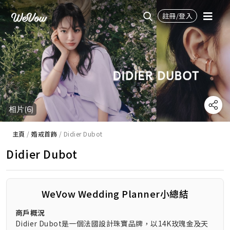
註冊/登入
相片(6)
主頁
/
婚戒首飾
/
Didier Dubot
Didier Dubot
WeVow Wedding Planner小總結
商戶概況
Didier Dubot是一個法國設計珠寶品牌，以14K玫瑰金及天