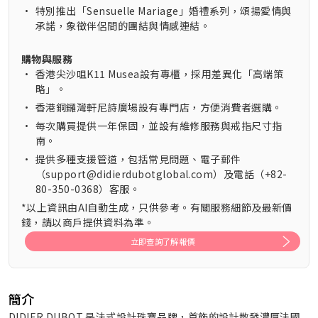
•
特別推出「Sensuelle Mariage」婚禮系列，頌揚愛情與
承諾，象徵伴侶間的團結與情感連結。
購物與服務
•
香港尖沙咀K11 Musea設有專櫃，採用差異化「高端策
略」。
•
香港銅鑼灣軒尼詩廣場設有專門店，方便消費者選購。
•
每次購買提供一年保固，並設有維修服務與戒指尺寸指
南。
•
提供多種支援管道，包括常見問題、電子郵件
（support@didierdubotglobal.com）及電話（+82-
80-350-0368）客服。
*以上資訊由AI自動生成，只供參考。有關服務細節及最新價
錢，請以商戶提供資料為準。
立即查詢了解報價
簡介
DIDIER DUBOT 是法式設計珠寶品牌，首飾的設計散發濃厚法國