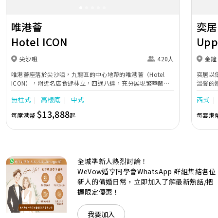
唯港薈
奕居
Hotel ICON
Upp
尖沙咀
420人
金鐘
唯港薈座落於尖沙咀，九龍區的中心地帶的唯港薈（Hotel
奕居以
ICON），附近名店食肆林立，四通八達，充分展現繁華鬧巿
溫馨的
中的活力個性，成為一眾準新人舉辦婚宴的熱門之選。專業團
團隊會
無柱式
高樓底
中式
西式
隊由策劃統籌至所有婚宴每個細節，唯港薈都力臻完美，保證
讓您留下獨特的醉人回憶。 擁有時尚高樓頂的Silverbox宴會
$13,888
每席港幣
起
每套港
廳，配置了全套先進的視聽影音及燈光設備配套，並採用極富
現代時尚感的水晶玻璃燈，演繹出與別不同的經典神韻。不論
是憧憬醉人美景餐廳、全新舒適雅緻的1937私人宴會廳、無
柱式瑰麗宴會廳、還是充滿活力氛圍的自助餐﹔唯港薈
（Hotel ICON），多個風格各異的婚宴場地，都完美切合各
全城準新人熱烈討論！
準新人的個性及預算﹔保證為您打造夢寐以求的特別日子，令
賓客永誌難忘！
WeVow婚享同學會WhatsApp 群組集結各位
新人的備婚日常，立即加入了解最新熱話/把
握限定優惠！
我要加入