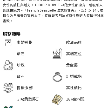
女性的感性與魅力。 DIDIER DUBOT 相信女性都擁有一種吸引人
的感性魅力 - 「French Sensuelle 法式感性美」，設計以 14K 玫
瑰金及各種天然寶石為主，將佩戴者的法式感性與魅力發揮得淋漓
盡致。
服務範疇
求婚戒指
歐洲品牌
鑽石
高端定位
珍珠
貴金屬
寶石
訂婚戒指
售後服務
高性價比
GIA認證鑽石
18K金材質