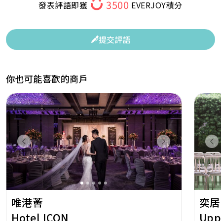
3500
發表評語即獲
EVERJOY積分
提交評語
你也可能喜歡的商戶
Previous
Next
Pr
唯港薈
奕居
Hotel ICON
Upp