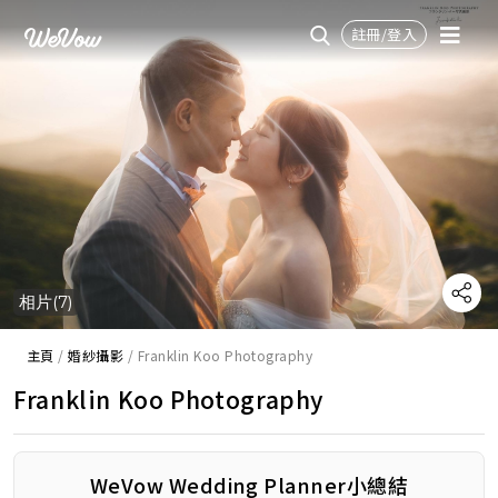
註冊/登入
相片(7)
主頁
/
婚紗攝影
/
Franklin Koo Photography
Franklin Koo Photography
WeVow Wedding Planner小總結