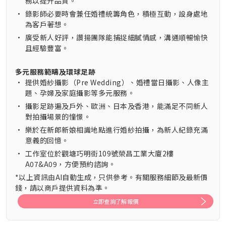
務以提升品質。
•
錄影師必要時會兼任婚禮統籌角色，積極互動，設身處地
為客戶著想。
•
廣受新人好評，讚揚團隊能捕捉細膩情感，溝通順暢愉快
且經驗豐富。
多元服務範疇及環球足跡
•
提供婚紗攝影（Pre Wedding）、婚禮當日攝影、人像主
題、孕婦及家庭攝影等多元服務。
•
攝影足跡遍及戶外、歐洲、日本及香港，能滿足不同新人
對拍攝場景的憧憬。
•
樂於在新郎新娘相識地點進行婚紗拍攝，為新人紀錄充滿
意義的回憶。
•
工作室位於觀塘巧明街109號榮昌工業大廈2樓
A07&A09，方便預約諮詢。
*以上資訊由AI自動生成，只供參考。有關服務細節及最新價
錢，請以商戶提供資料為準。
立即查詢了解報價