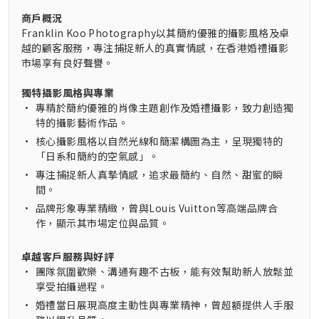
商戶概況
Franklin Koo Photography以其簡約優雅的攝影風格及卓
越的顧客服務，專注捕捉新人的真實情感，在香港婚禮攝影
市場享有良好聲譽。
獨特攝影風格與專業
•
專精於簡約優雅的肖像主題創作及婚禮攝影，致力創造獨
特的攝影藝術作品。
•
核心攝影風格以自然光線和簡潔構圖為主，呈現獨特的
「日系和簡約的空氣感」。
•
專注捕捉新人真摯情感，追求最簡約、自然、甜蜜的瞬
間。
•
品牌形象專業精緻，曾與Louis Vuitton等高端品牌合
作，顯示其市場定位與品質。
卓越客戶服務與好評
•
團隊氛圍歡樂、溝通有趣不古板，能有效幫助新人放鬆並
享受拍攝過程。
•
婚禮當日展現高度主動性與專業精神，曾超額提供人手服