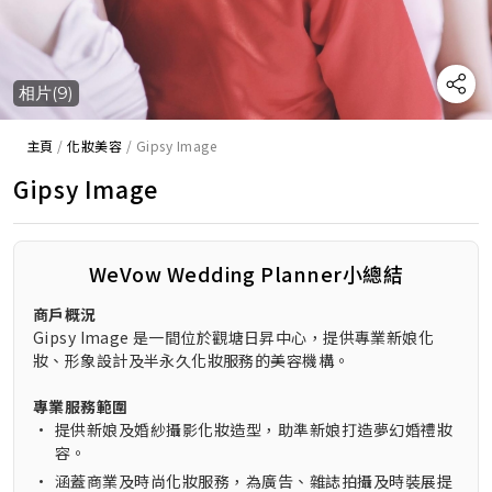
相片(9)
主頁
/
化妝美容
/
Gipsy Image
Gipsy Image
WeVow Wedding Planner小總結
商戶概況
Gipsy Image 是一間位於觀塘日昇中心，提供專業新娘化
妝、形象設計及半永久化妝服務的美容機構。
專業服務範圍
•
提供新娘及婚紗攝影化妝造型，助準新娘打造夢幻婚禮妝
容。
•
涵蓋商業及時尚化妝服務，為廣告、雜誌拍攝及時裝展提