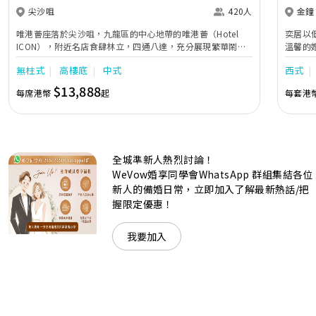
尖沙咀
420人
金鐘
唯港薈座落於尖沙咀，九龍區的中心地帶的唯港薈（Hotel
奕居以
ICON），附近名店食肆林立，四通八達，充分展現繁華鬧巿
溫馨的
中的活力個性，成為一眾準新人舉辦婚宴的熱門之選。專業團
團隊會
無柱式
高樓底
中式
西式
隊由策劃統籌至所有婚宴每個細節，唯港薈都力臻完美，保證
讓您留下獨特的醉人回憶。 擁有時尚高樓頂的Silverbox宴會
$13,888
每席港幣
起
每套港
廳，配置了全套先進的視聽影音及燈光設備配套，並採用極富
現代時尚感的水晶玻璃燈，演繹出與別不同的經典神韻。不論
是憧憬醉人美景餐廳、全新舒適雅緻的1937私人宴會廳、無
柱式瑰麗宴會廳、還是充滿活力氛圍的自助餐﹔唯港薈
（Hotel ICON），多個風格各異的婚宴場地，都完美切合各
全城準新人熱烈討論！
準新人的個性及預算﹔保證為您打造夢寐以求的特別日子，令
賓客永誌難忘！
WeVow婚享同學會WhatsApp 群組集結各位
新人的備婚日常，立即加入了解最新熱話/把
握限定優惠！
我要加入