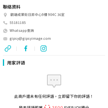
聯絡資料
觀塘成業街日昇中心9樓 904C 36室
55181185
Whatsapp查詢
gipsy@gipsyimage.com
|
|
用家評語
此商戶還未有任何評語，立即留下你的評語！
3500
發表評語即獲
EVERJOY積分