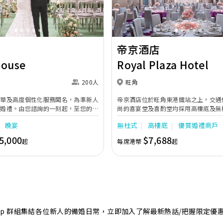
帝京酒店
House
Royal Plaza Hotel
200人
旺角
奢華及高度個性化服務聞名，為準新人
帝京酒店位於旺角東港鐵站之上，交通
的婚禮。由您諮詢的一刻起，至您的大
尚的喜宴堂及喜酌堂均採用高樓底及無
專業團隊會為您攜手實現夢想婚禮。
境寬敞，且備有LED幕牆、燈光及影音
晚宴
無柱式
高樓底
優質婚禮商戶
最多可筵開40席，更配有水晶吊燈，
婚禮。另外，空中花園深心薈是毛孩友
5,000
$7,688
起
每席港幣
起
飽覽獅子山景致，適合舉行戶外婚禮或
店專業的宴會團隊提供貼心服務，讓新
浪漫美好回憶。
sApp 群組集結各位新人的備婚日常，立即加入了解最新熱話/把握限定優