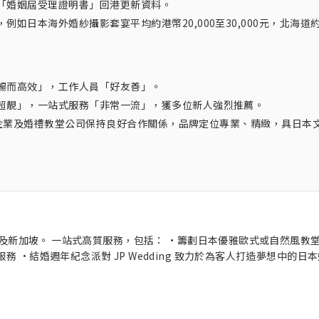
「婚姻屆受理證明書」回港更新資料。
如日本海外婚紗攝影套宴平均約港幣20,000至30,000元，北海道
暢而高效」，工作人員「好友善」。
超靚」，一站式服務「非常一流」，獲多位新人強烈推薦。
大型企業及婚禮教堂公司保持良好合作關係，品牌定位專業、精緻，具日本
日本及新加坡。 一站式高質服務，包括： •籌劃日本優雅歐式或自然風教
 •結婚週年紀念派對 JP Wedding 致力於為客人打造夢想中的日