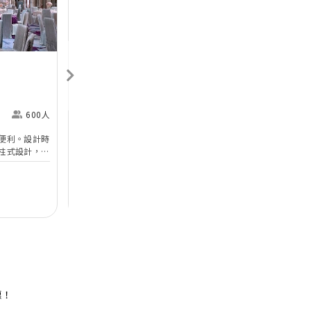
香港喜來登酒店
Sheraton Hong Kong
H
Hotel & Towers
M
600人
尖沙咀
360人
便利。設計時
香港喜來登酒店的無柱式宴會廳及其他婚宴場地已於
於
柱式設計，環
2025年年初全面完成翻新工程，以全新姿態為準新
婚
設備。喜宴堂
人打造完美無瑕的優雅婚宴。全新裝修的高樓底無柱
海
優質婚禮商戶
無柱式
高樓底
中
適合舉行華麗
式宴會廳以淺灰色、大地色及古銅色為主調，天花懸
核
善場地，可以
吊的螺旋形Swarovski LED水晶吊燈，氣派不凡；宴
宴
$12,888
每席港幣
起
每
證婚派對。酒
會廳配備了最先進的設備如內置LED 幕牆、液晶投
性
人及賓客留下
影機和屏幕，是優雅浪漫囍宴的理想場地；而小巧雅
（
致的唐廳、採自然光的宋廳及明廳以及其他靈巧高雅
然
的宴會場地，即可舉辦私人雅致的輕婚宴或浪漫溫馨
酒
的證婚典禮，迎合不同準新人的需要。 酒店的囍宴
參
菜譜均由屢獲殊榮、連續17年獲米芝蓮推薦及連續7
年獲黑珍珠一鑽殊榮的天寶閣團隊主理，為婚宴匠心
打造賞心悅味美饌。 香港喜來登酒店細意殷勤的宴
惠！
會團隊，每年籌辦逾百場的大小婚宴筵席，為準新人