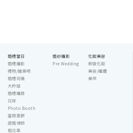
婚禮當日
婚紗攝影
化妝美容
婚禮攝影
Pre Wedding
新娘化妝
禮物/糖果吧
美容/纖體
婚禮司儀
美甲
大妗姐
婚禮攝錄
花球
Photo Booth
蛋糕喜餅
證婚律師
租花車