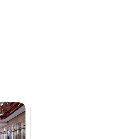
Next
Previous
Next