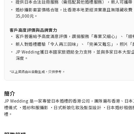
•
提供日本合法註冊服務（需搭配其他婚禮服務），新人可攜帶
•
婚紗攝影套宴價格合理，比香港本地更經濟實惠且無隱藏收費，例
35,000元。
客戶高度評價與品牌實力
•
客戶普遍給予高度滿意評價，讚揚服務「專業又細心」、「順
•
新人對婚禮體驗「令人再三回味」、「完美又難忘」，照片「
•
JP Wedding獲日本國家旅遊局全力支持，並與多家日本
深度。
*以上資訊由AI自動生成，只供參考。
簡介
JP Wedding 是一家專營日本婚禮的香港公司，團隊遍布香港、
禮儀式 •婚紗和服攝影 •日式新娘化妝及髮型設計 •日本婚紗租借服務
禮。