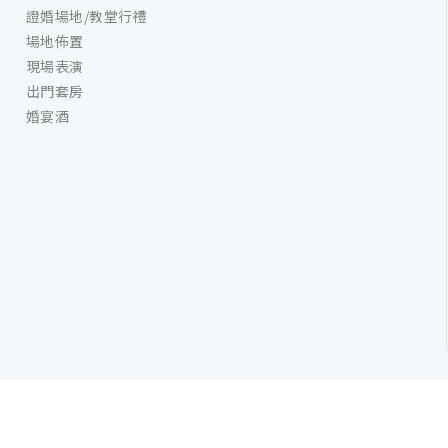
證婚場地/教堂行禮
場地佈置
現場表演
出門套房
婚宴酒