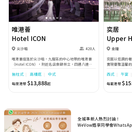
唯港薈
奕居
Hotel ICON
Upper 
尖沙咀
420人
金鐘
唯港薈座落於尖沙咀，九龍區的中心地帶的唯港薈
奕居以低調的
（Hotel ICON），附近名店食肆林立，四通八達，
實現優雅溫馨
充分展現繁華鬧巿中的活力個性，成為一眾準新人舉
日子，我們的
無柱式
高樓底
中式
西式
午宴
辦婚宴的熱門之選。專業團隊由策劃統籌至所有婚宴
每個細節，唯港薈都力臻完美，保證讓您留下獨特的
$13,888
$15
每席港幣
起
每套港幣
醉人回憶。 擁有時尚高樓頂的Silverbox宴會廳，配
置了全套先進的視聽影音及燈光設備配套，並採用極
富現代時尚感的水晶玻璃燈，演繹出與別不同的經典
神韻。不論是憧憬醉人美景餐廳、全新舒適雅緻的
1937私人宴會廳、無柱式瑰麗宴會廳、還是充滿活
力氛圍的自助餐﹔唯港薈（Hotel ICON），多個風
格各異的婚宴場地，都完美切合各準新人的個性及預
全城準新人熱烈討論！
算﹔保證為您打造夢寐以求的特別日子，令賓客永誌
WeVow婚享同學會What
難忘！