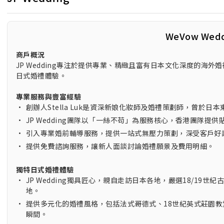
WeVow Wed
商戶概況
JP Wedding專注於提供專業、精緻且富有日本文化深度的
日式婚禮體驗。
專業服務與豐富經驗
•
創辦人Stella Luk是資深新娘化妝師及婚禮策劃師，曾於
•
JP Wedding團隊以「一絲不苟」為服務核心，香港團隊
•
引入專業婚前輔導服務，提供一站式無壓力策劃，深受客戶好
•
提供免費諮詢服務，讓新人面談討論婚禮願景及費用明細。
獨特日式婚禮體驗
•
JP Wedding獨具匠心，親自走訪日本各地，嚴選18/1
地。
•
提供多元化的婚禮風格，包括法式哥德式、18世紀英式莊園
瞬間。