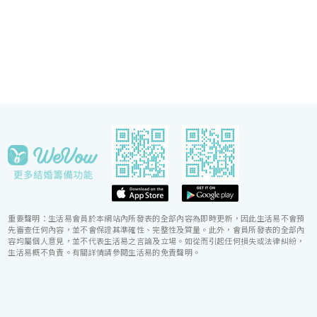
締造非凡婚宴。酒店更設婚宴禮賓司，專門於大日子
當日緊隨準新人左右，協調婚宴間的繁瑣細節，確保
婚宴節奏順利流暢。
重要聲明：生活易會員於本網站內所發表的全部內容為即時更新，因此生活易不會預
先審查任何內容，並不會保證其準確性、完整性及質量。此外，會員所發表的全部內
容均屬個人意見，並不代表生活易之言論及立場。如從而引起任何損失或法律糾紛，
生活易概不負責。有關詳情請參閱生活易的免責聲明。