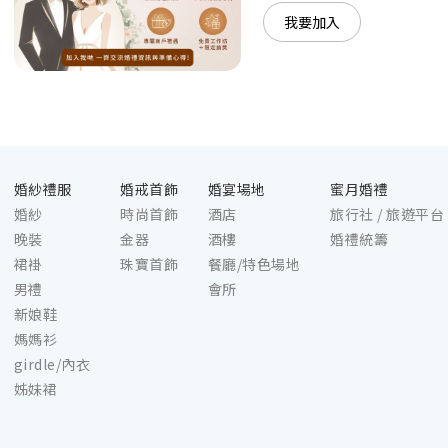
我要加入
婚紗禮服
婚戒首飾
婚宴場地
蜜月婚禮
婚紗
時尚首飾
酒店
旅行社 / 旅遊平台
晚裝
金器
酒樓
婚禮統籌
裙褂
珠寶首飾
餐廳/特色場地
男禮
會所
新娘鞋
媽媽衫
girdle/內衣
姊妹裙