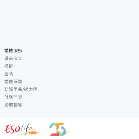
婚禮服務
婚前檢查
禮餅
喜帖
婚禮統籌
結婚用品/過大禮
財務信貸
婚前輔導