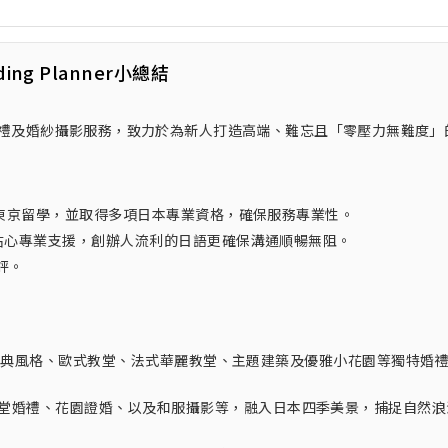
ding Planner小總結
海外婚禮及婚紗攝影服務，致力於為新人打造高端、難忘且「零壓力無難度」
日本東京留學，並取得多項日本專業資格，確保服務專業性。
提供貼心專業支援，創辦人流利的日語更確保溝通順暢無阻。
評。
9世紀古典風格、歐式教堂、法式華麗教堂、主題建築及優雅小花園等獨特婚
教堂婚禮、花園證婚、以及和服攝影等，融入日本四季美景，捕捉自然浪