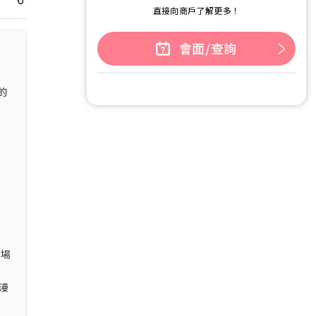
直接向商戶了解更多！
會面/查詢
的
禮場
漫