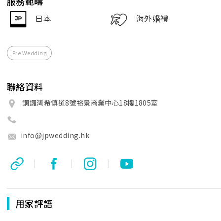
服務範疇
日本
海外婚禮
Pre Wedding
聯絡資料
銅鑼灣希慎道8號裕景商業中心18樓1805室
info@jpwedding.hk
|
|
|
用家評語