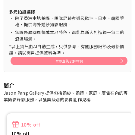
多元拍攝選擇
•
除了香港本地拍攝，團隊足跡亦遍及歐洲、日本、韓國等
地，提供海外婚紗攝影服務。
•
無論是異國風情或本地特色，都能為新人打造獨一無二的
浪漫場景。
*以上資訊由AI自動生成，只供參考。有關服務細節及最新價
錢，請以商戶提供資料為準。
立即查詢了解報價
簡介
Jason Pang Gallery 提供包括婚紗、婚禮、家庭、廣告在內的專
業攝影錄影服務，以獲獎級別的影像創作見稱
10% off
10% off