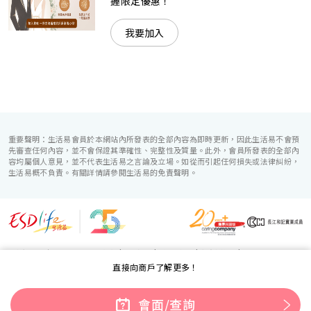
握限定優惠！
我要加入
重要聲明：生活易會員於本網站內所發表的全部內容為即時更新，因此生活易不會預
先審查任何內容，並不會保證其準確性、完整性及質量。此外，會員所發表的全部內
容均屬個人意見，並不代表生活易之言論及立場。如從而引起任何損失或法律糾紛，
生活易概不負責。有關詳情請參閱生活易的免責聲明。
生活易服務範圍 ：
電子商貿
|
IT 方案
|
廣告宣傳
|
新婚導航
|
直接向商戶了解更多！
「優質婚禮商戶」計劃
使用條款
|
私隱聲明
|
免責聲明
|
聯絡我們
© ESD Services Limited 2000-2026
會面/查詢