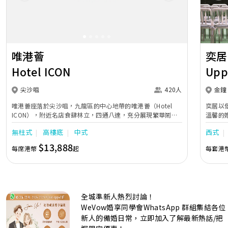
唯港薈
奕居
Hotel ICON
Upp
尖沙咀
420人
金鐘
唯港薈座落於尖沙咀，九龍區的中心地帶的唯港薈（Hotel
奕居以
ICON），附近名店食肆林立，四通八達，充分展現繁華鬧巿
溫馨的
中的活力個性，成為一眾準新人舉辦婚宴的熱門之選。專業團
團隊會
無柱式
高樓底
中式
西式
隊由策劃統籌至所有婚宴每個細節，唯港薈都力臻完美，保證
讓您留下獨特的醉人回憶。 擁有時尚高樓頂的Silverbox宴會
$13,888
每席港幣
起
每套港
廳，配置了全套先進的視聽影音及燈光設備配套，並採用極富
現代時尚感的水晶玻璃燈，演繹出與別不同的經典神韻。不論
是憧憬醉人美景餐廳、全新舒適雅緻的1937私人宴會廳、無
柱式瑰麗宴會廳、還是充滿活力氛圍的自助餐﹔唯港薈
（Hotel ICON），多個風格各異的婚宴場地，都完美切合各
全城準新人熱烈討論！
準新人的個性及預算﹔保證為您打造夢寐以求的特別日子，令
賓客永誌難忘！
WeVow婚享同學會WhatsApp 群組集結各位
新人的備婚日常，立即加入了解最新熱話/把