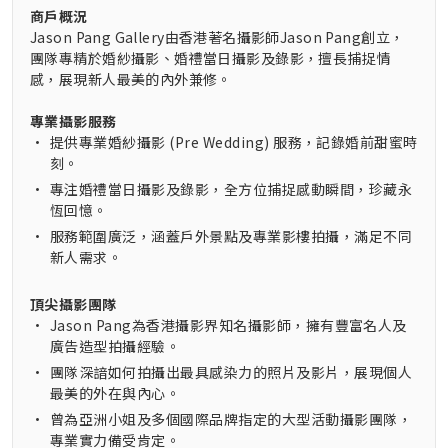
商戶概況
Jason Pang Gallery由香港著名攝影師Jason Pang創立，
團隊專精於婚紗攝影、婚禮當日攝影及錄影，擅長捕捉情
感，展現新人最美的內外兼修。
專業攝影服務
•
提供專業婚紗攝影 (Pre Wedding) 服務，記錄婚前甜蜜時
刻。
•
專注婚禮當日攝影及錄影，全方位捕捉感動瞬間，珍藏永
恆回憶。
•
服務範圍廣泛，涵蓋戶外景點及專業影樓拍攝，滿足不同
新人需求。
頂尖攝影團隊
•
Jason Pang為香港攝影界知名攝影師，擁有豐富名人及
廣告造型拍攝經驗。
•
團隊深諳如何拍攝出最具感染力的照片及影片，展現個人
最美的外在與內心。
•
曾為亞洲小姐及多個國際品牌指定的大型活動攝影團隊，
專業實力備受肯定。