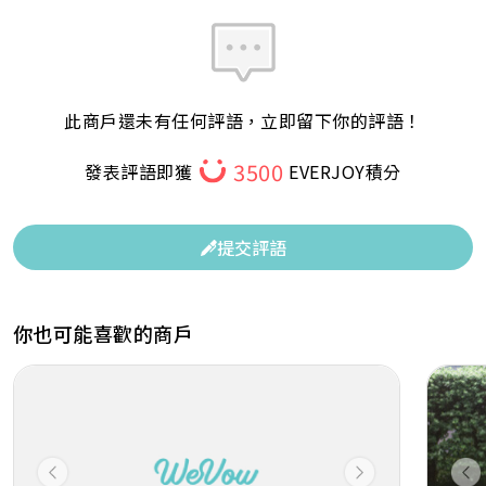
此商戶還未有任何評語，立即留下你的評語！
3500
發表評語即獲
EVERJOY積分
提交評語
你也可能喜歡的商戶
Previous
Next
Pr