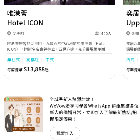
唯港薈
奕居
Hotel ICON
Upp
尖沙咀
420人
金鐘
唯港薈座落於尖沙咀，九龍區的中心地帶的唯港薈（Hotel
奕居以
ICON），附近名店食肆林立，四通八達，充分展現繁華鬧巿
溫馨的
中的活力個性，成為一眾準新人舉辦婚宴的熱門之選。專業團
團隊會
無柱式
高樓底
中式
西式
隊由策劃統籌至所有婚宴每個細節，唯港薈都力臻完美，保證
讓您留下獨特的醉人回憶。 擁有時尚高樓頂的Silverbox宴會
$13,888
每席港幣
起
每套港
廳，配置了全套先進的視聽影音及燈光設備配套，並採用極富
現代時尚感的水晶玻璃燈，演繹出與別不同的經典神韻。不論
是憧憬醉人美景餐廳、全新舒適雅緻的1937私人宴會廳、無
柱式瑰麗宴會廳、還是充滿活力氛圍的自助餐﹔唯港薈
（Hotel ICON），多個風格各異的婚宴場地，都完美切合各
全城準新人熱烈討論！
準新人的個性及預算﹔保證為您打造夢寐以求的特別日子，令
賓客永誌難忘！
WeVow婚享同學會WhatsApp 群組集結各位
新人的備婚日常，立即加入了解最新熱話/把
握限定優惠！
我要加入