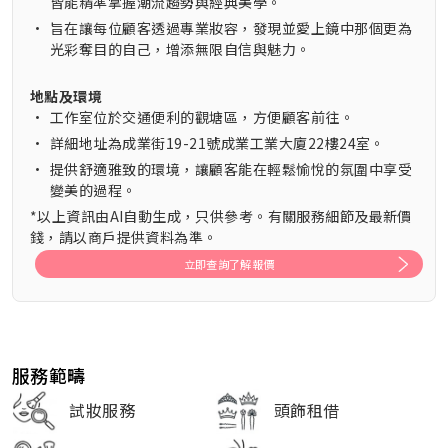
皆能精準掌握潮流趨勢與經典美學。
•
旨在讓每位顧客透過專業妝容，發現並愛上鏡中那個更為
光彩奪目的自己，增添無限自信與魅力。
地點及環境
•
工作室位於交通便利的觀塘區，方便顧客前往。
•
詳細地址為成業街19-21號成業工業大廈22樓24室。
•
提供舒適雅致的環境，讓顧客能在輕鬆愉悅的氛圍中享受
變美的過程。
*以上資訊由AI自動生成，只供參考。有關服務細節及最新價
錢，請以商戶提供資料為準。
立即查詢了解報價
服務範疇
試妝服務
頭飾租借