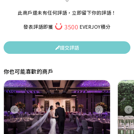
此商戶還未有任何評語，立即留下你的評語！
3500
發表評語即獲
EVERJOY積分
提交評語
你也可能喜歡的商戶
Previous
Next
Pr