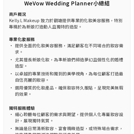
WeVow Wedding Planner小總結
商戶概況
Kelly.L Makeup 致力於觀塘提供專業的化妝美容服務，特別
專精於為新娘打造動人且獨特的造型。
專業化妝服務
•
提供全面的化妝美容服務，滿足顧客在不同場合的妝容需
求。
•
尤其擅長新娘化妝，為準新娘們締造夢幻且個性化的婚禮
造型。
•
以卓越的專業技術和獨到的美學視角，為每位顧客打造最
自信亮麗的妝容。
•
選用優質的化妝產品，確保妝容持久服貼，呈現完美無瑕
的效果。
獨特服務體驗
•
細心聆聽每位顧客的需求與期望，提供個人化專屬妝容設
計，展現獨特氣質。
•
無論是日常清新妝容、宴會精緻造型，或特殊場合需求，