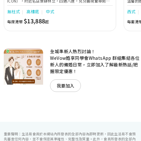
ICON），附近名店食肆林立，四通八達，充分展現繁華鬧巿
溫馨的
中的活力個性，成為一眾準新人舉辦婚宴的熱門之選。專業團
團隊會
無柱式
高樓底
中式
西式
隊由策劃統籌至所有婚宴每個細節，唯港薈都力臻完美，保證
讓您留下獨特的醉人回憶。 擁有時尚高樓頂的Silverbox宴會
$13,888
每席港幣
起
每套港
廳，配置了全套先進的視聽影音及燈光設備配套，並採用極富
現代時尚感的水晶玻璃燈，演繹出與別不同的經典神韻。不論
是憧憬醉人美景餐廳、全新舒適雅緻的1937私人宴會廳、無
柱式瑰麗宴會廳、還是充滿活力氛圍的自助餐﹔唯港薈
（Hotel ICON），多個風格各異的婚宴場地，都完美切合各
全城準新人熱烈討論！
準新人的個性及預算﹔保證為您打造夢寐以求的特別日子，令
賓客永誌難忘！
WeVow婚享同學會WhatsApp 群組集結各位
新人的備婚日常，立即加入了解最新熱話/把
握限定優惠！
我要加入
重要聲明：生活易會員於本網站內所發表的全部內容為即時更新，因此生活易不會預
先審查任何內容，並不會保證其準確性、完整性及質量。此外，會員所發表的全部內