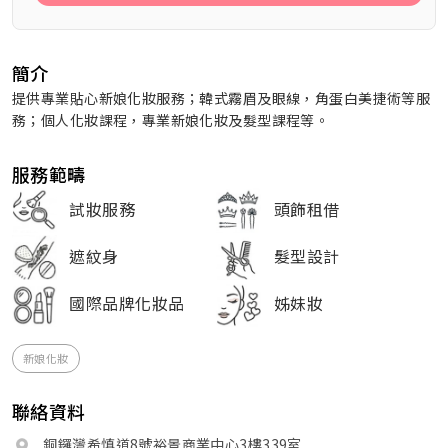
簡介
提供專業貼心新娘化妝服務；韓式霧眉及眼線，角蛋白美捷術等服
務；個人化妝課程，專業新娘化妝及髮型課程等。
服務範疇
試妝服務
頭飾租借
遮紋身
髮型設計
國際品牌化妝品
姊妹妝
新娘化妝
聯絡資料
銅鑼灣希慎道8號裕景商業中心3樓339室