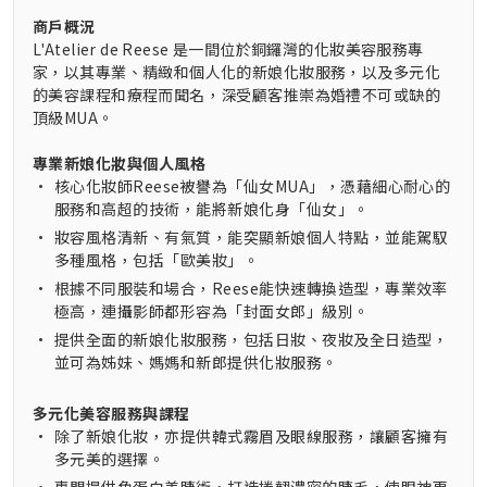
商戶概況
L'Atelier de Reese 是一間位於銅鑼灣的化妝美容服務專
家，以其專業、精緻和個人化的新娘化妝服務，以及多元化
的美容課程和療程而聞名，深受顧客推崇為婚禮不可或缺的
頂級MUA。
專業新娘化妝與個人風格
•
核心化妝師Reese被譽為「仙女MUA」，憑藉細心耐心的
服務和高超的技術，能將新娘化身「仙女」。
•
妝容風格清新、有氣質，能突顯新娘個人特點，並能駕馭
多種風格，包括「歐美妝」。
•
根據不同服裝和場合，Reese能快速轉換造型，專業效率
極高，連攝影師都形容為「封面女郎」級別。
•
提供全面的新娘化妝服務，包括日妝、夜妝及全日造型，
並可為姊妹、媽媽和新郎提供化妝服務。
多元化美容服務與課程
•
除了新娘化妝，亦提供韓式霧眉及眼線服務，讓顧客擁有
多元美的選擇。