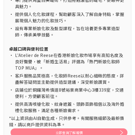
•
專門提供角蛋白美睫術，打造捲翹濃密的睫毛，使眼神更
具魅力。
•
提供個人化化妝課程，幫助顧客深入了解自身特點，掌握
展現個人魅力的化妝技巧。
•
設有專業新娘化妝及髮型課程，旨在培養更多專業造型
師，傳承美學技藝。
卓越口碑與便利位置
•
L'Atelier de Reese在香港新娘化妝市場享有高知名度及
良好聲譽，被「新婚生活易」評選為「熱門新娘化妝師
TOP MUA」。
•
客戶服務品質極高，化妝師Reese以耐心細緻的態度，詳
盡解答疑問並主動提供造型建議，深受新娘讚賞。
•
店鋪位於銅鑼灣希慎道8號裕景商業中心3樓339室，交通
便利，方便顧客前往。
•
提供高清噴槍化妝、紋身遮蓋、頭飾首飾租借以及海外婚
禮化妝服務，滿足各種新娘需求。
*以上資訊由AI自動生成，只供參考。有關服務細節及最新價
錢，請以商戶提供資料為準。
立即查詢了解報價