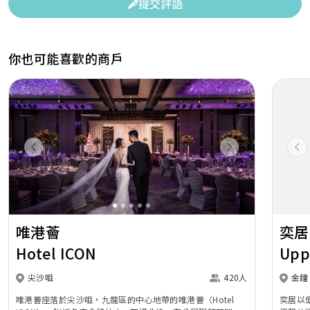
提交評語
你也可能喜歡的商戶
Previous
Next
Pr
唯港薈
奕居
Hotel ICON
Upp
尖沙咀
420人
金鐘
唯港薈座落於尖沙咀，九龍區的中心地帶的唯港薈（Hotel
奕居以