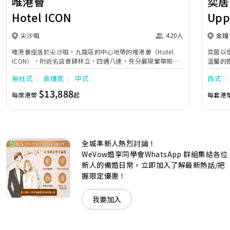
唯港薈
奕居
Hotel ICON
Upp
尖沙咀
420人
金鐘
唯港薈座落於尖沙咀，九龍區的中心地帶的唯港薈（Hotel
奕居以
ICON），附近名店食肆林立，四通八達，充分展現繁華鬧巿
溫馨的
中的活力個性，成為一眾準新人舉辦婚宴的熱門之選。專業團
團隊會
無柱式
高樓底
中式
西式
隊由策劃統籌至所有婚宴每個細節，唯港薈都力臻完美，保證
讓您留下獨特的醉人回憶。 擁有時尚高樓頂的Silverbox宴會
$13,888
每席港幣
起
每套港
廳，配置了全套先進的視聽影音及燈光設備配套，並採用極富
現代時尚感的水晶玻璃燈，演繹出與別不同的經典神韻。不論
是憧憬醉人美景餐廳、全新舒適雅緻的1937私人宴會廳、無
柱式瑰麗宴會廳、還是充滿活力氛圍的自助餐﹔唯港薈
（Hotel ICON），多個風格各異的婚宴場地，都完美切合各
全城準新人熱烈討論！
準新人的個性及預算﹔保證為您打造夢寐以求的特別日子，令
賓客永誌難忘！
WeVow婚享同學會WhatsApp 群組集結各位
新人的備婚日常，立即加入了解最新熱話/把
握限定優惠！
我要加入