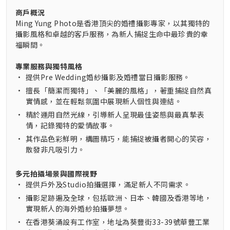
商戶概況
Ming Yung Photo是香港頂尖的婚禮攝影專家，以其獨特的
攝影風格和卓越的客戶服務，為新人捕捉生命中最珍貴的幸
福瞬間。
專業服務與獨特風格
•
提供Pre Wedding婚紗攝影及婚禮當日攝影服務。
•
擅長「簡潔而獨特」、「美麗的風格」，著重捕捉自然真
實情感，並在輕鬆氛圍中展現新人個性與連結。
•
精於運用自然光線，引導新人呈現最佳姿態與最真摯表
情，記錄獨特的愛情故事。
•
其作品色彩鮮明，構圖精巧，能捕捉被攝者開心的笑容，
散發非凡吸引力。
多元拍攝場景與國際視野
•
提供戶外及Studio拍攝選擇，滿足新人不同需求。
•
攝影足跡遍及全球，包括歐洲、日本、韓國及香港等地，
實現新人的海外婚紗拍攝夢想。
•
在香港葵涌設有工作室，地址為葵豐街33-39號華豐工業