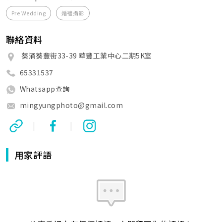
Pre Wedding
婚禮攝影
聯絡資料
葵涌葵豐街33-39 華豐工業中心二期5K室
65331537
Whatsapp查詢
mingyungphoto@gmail.com
|
|
用家評語