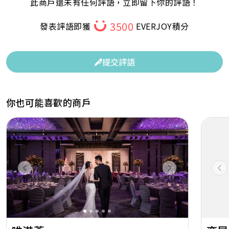
此商戶還未有任何評語，立即留下你的評語！
3500
發表評語即獲
EVERJOY積分
提交評語
你也可能喜歡的商戶
Previous
Next
Pr