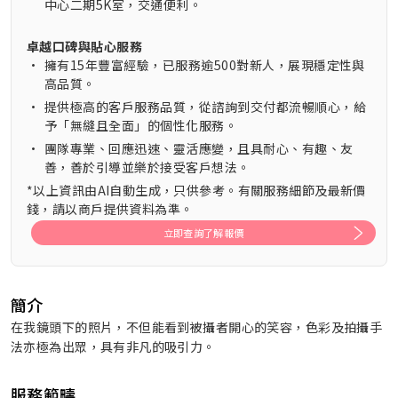
中心二期5K室，交通便利。
卓越口碑與貼心服務
•
擁有15年豐富經驗，已服務逾500對新人，展現穩定性與
高品質。
•
提供極高的客戶服務品質，從諮詢到交付都流暢順心，給
予「無縫且全面」的個性化服務。
•
團隊專業、回應迅速、靈活應變，且具耐心、有趣、友
善，善於引導並樂於接受客戶想法。
*以上資訊由AI自動生成，只供參考。有關服務細節及最新價
錢，請以商戶提供資料為準。
立即查詢了解報價
簡介
在我鏡頭下的照片，不但能看到被攝者開心的笑容，色彩及拍攝手
法亦極為出眾，具有非凡的吸引力。
服務範疇