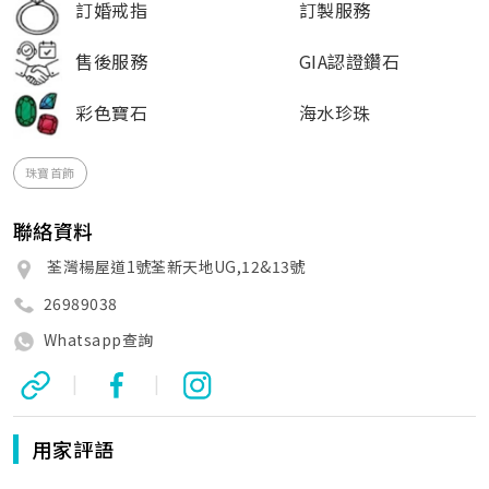
訂婚戒指
訂製服務
售後服務
GIA認證鑽石
彩色寶石
海水珍珠
珠寶首飾
聯絡資料
荃灣楊屋道1號荃新天地UG,12&13號
26989038
Whatsapp查詢
|
|
用家評語