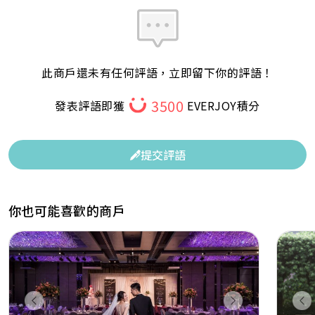
此商戶還未有任何評語，立即留下你的評語！
3500
發表評語即獲
EVERJOY積分
提交評語
你也可能喜歡的商戶
Previous
Next
Pr