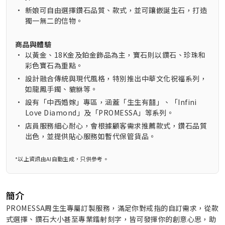
•
新娘可自由選擇鑽石品質、款式，並可鑲嵌誕生石，打造
獨一無二的信物。
商品與體驗
•
以黃金、18K金及鉑金飾品為主，寶石則以鑽石、珍珠和
彩色寶石為重點。
•
設計融合傳統與現代風格，特別推出中華文化祝福系列，
如龍鳳手鐲、貔貅等。
•
設有「中西婚嫁」專區，涵蓋「生生有囍」、「Infini
Love Diamond」及「PROMESSA」等系列。
•
店員服務細心耐心，會根據顧客需求推薦款式，鑽石品質
出色，並提供貼心服務如暫代保管貨品。
*以上資訊由AI自動生成，只供參考。
簡介
PROMESSA周生生專屬訂製服務，滿足你對戒指的自訂需求，從款
式選擇、鑽石大小甚至專業鐳射刻字，皆可發揮你的創意心思，助