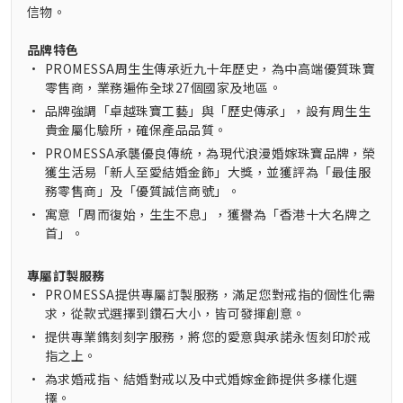
信物。
品牌特色
•
PROMESSA周生生傳承近九十年歷史，為中高端優質珠寶
零售商，業務遍佈全球27個國家及地區。
•
品牌強調「卓越珠寶工藝」與「歷史傳承」，設有周生生
貴金屬化驗所，確保產品品質。
•
PROMESSA承襲優良傳統，為現代浪漫婚嫁珠寶品牌，榮
獲生活易「新人至愛結婚金飾」大獎，並獲評為「最佳服
務零售商」及「優質誠信商號」。
•
寓意「周而復始，生生不息」，獲譽為「香港十大名牌之
首」。
專屬訂製服務
•
PROMESSA提供專屬訂製服務，滿足您對戒指的個性化需
求，從款式選擇到鑽石大小，皆可發揮創意。
•
提供專業鐫刻刻字服務，將您的愛意與承諾永恆刻印於戒
指之上。
•
為求婚戒指、結婚對戒以及中式婚嫁金飾提供多樣化選
擇。