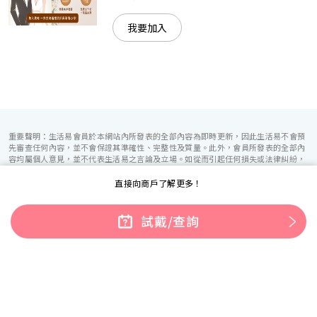
我要加入
重要聲明：生活易會員於本網站內所發表的全部內容為即時更新，因此生活易不會預
先審查任何內容，並不會保證其準確性、完整性及質量。此外，會員所發表的全部內
容均屬個人意見，並不代表生活易之言論及立場。如從而引起任何損失或法律糾紛，
生活易概不負責。有關詳情請參閱生活易的免責聲明。
直接向商戶了解更多！
試戴/查詢
生活易服務範圍 ：
電子商貿
|
IT 方案
|
廣告宣傳
|
新婚導航
|
「優質婚禮商戶」計劃
使用條款
|
私隱聲明
|
免責聲明
|
聯絡我們
© ESD Services Limited 2000-2026