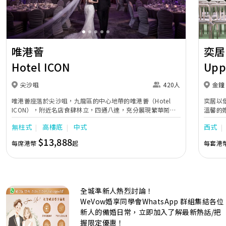
唯港薈
奕居
Hotel ICON
Upp
尖沙咀
420人
金鐘
唯港薈座落於尖沙咀，九龍區的中心地帶的唯港薈（Hotel
奕居以
ICON），附近名店食肆林立，四通八達，充分展現繁華鬧巿
溫馨的
中的活力個性，成為一眾準新人舉辦婚宴的熱門之選。專業團
團隊會
無柱式
高樓底
中式
西式
隊由策劃統籌至所有婚宴每個細節，唯港薈都力臻完美，保證
讓您留下獨特的醉人回憶。 擁有時尚高樓頂的Silverbox宴會
$13,888
每席港幣
起
每套港
廳，配置了全套先進的視聽影音及燈光設備配套，並採用極富
現代時尚感的水晶玻璃燈，演繹出與別不同的經典神韻。不論
是憧憬醉人美景餐廳、全新舒適雅緻的1937私人宴會廳、無
柱式瑰麗宴會廳、還是充滿活力氛圍的自助餐﹔唯港薈
（Hotel ICON），多個風格各異的婚宴場地，都完美切合各
全城準新人熱烈討論！
準新人的個性及預算﹔保證為您打造夢寐以求的特別日子，令
賓客永誌難忘！
WeVow婚享同學會WhatsApp 群組集結各位
新人的備婚日常，立即加入了解最新熱話/把
握限定優惠！