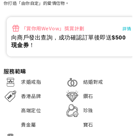
你打造「由你自定」的愛情信物。
「賞你用WeVow」獎賞計劃
詳情
向商戶發出查詢，成功確認訂單後即送
$500
現金券
！
服務範疇
求婚戒指
結婚對戒
香港品牌
鑽石
高端定位
珍珠
貴金屬
寶石