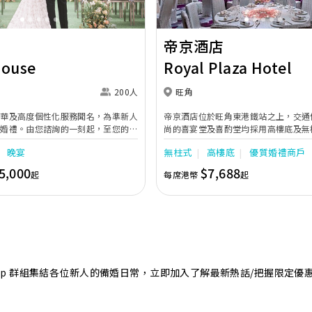
帝京酒店
House
Royal Plaza Hotel
200人
旺角
奢華及高度個性化服務聞名，為準新人
帝京酒店位於旺角東港鐵站之上，交通
的婚禮。由您諮詢的一刻起，至您的大
尚的喜宴堂及喜酌堂均採用高樓底及無
專業團隊會為您攜手實現夢想婚禮。
境寬敞，且備有LED幕牆、燈光及影音
晚宴
無柱式
高樓底
優質婚禮商戶
最多可筵開40席，更配有水晶吊燈，
婚禮。另外，空中花園深心薈是毛孩友
5,000
$7,688
起
每席港幣
起
飽覽獅子山景致，適合舉行戶外婚禮或
店專業的宴會團隊提供貼心服務，讓新
浪漫美好回憶。
sApp 群組集結各位新人的備婚日常，立即加入了解最新熱話/把握限定優