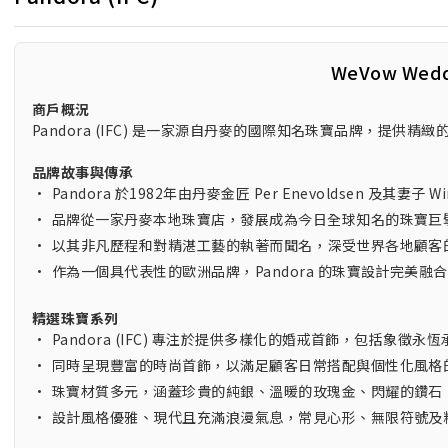
WeVow Wed
商戶概況
Pandora (IFC) 是一家源自丹麥的國際知名珠寶品牌，提
品牌故事與傳承
•
Pandora 於1982年由丹麥金匠 Per Enevoldsen 及其妻子
•
品牌從一家丹麥本地珠寶店，發展成為今日全球知名的珠寶巨
•
以其非凡歷程和對精湛工藝的執著而聞名，深受世界各地顧客
•
作為一個具代表性的歐洲品牌，Pandora 的珠寶設計完美融
精選珠寶系列
•
Pandora (IFC) 專注於提供多樣化的婚戒首飾，包括象徵
•
同時呈現豐富的時尚首飾，以滿足顧客日常搭配與個性化風格
•
珠寶材質多元，涵蓋珍貴的純銀、溫暖的玫瑰金、閃耀的鑽石
•
設計風格優雅、現代且充滿浪漫氣息，常見心形、無限符號及