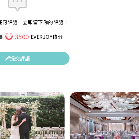
任何評語，立即留下你的評語！
3500
獲
EVERJOY積分
提交評語
Next
Previous