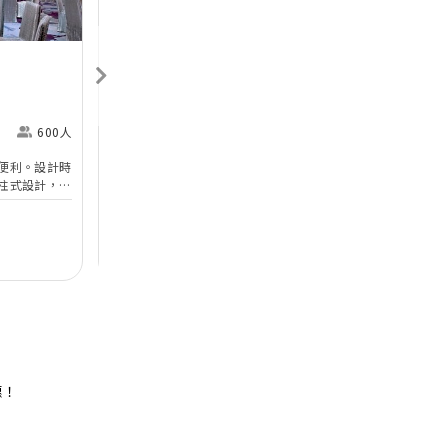
香港喜來登酒店
Sheraton Hong Kong
H
Hotel & Towers
M
600人
尖沙咀
360人
便利。設計時
香港喜來登酒店的無柱式宴會廳及其他婚宴場地已於
於
柱式設計，環
2025年年初全面完成翻新工程，以全新姿態為準新
婚
設備。喜宴堂
人打造完美無瑕的優雅婚宴。全新裝修的高樓底無柱
海
優質婚禮商戶
無柱式
高樓底
中
適合舉行華麗
式宴會廳以淺灰色、大地色及古銅色為主調，天花懸
核
善場地，可以
吊的螺旋形Swarovski LED水晶吊燈，氣派不凡；宴
宴
$12,888
每席港幣
起
每
證婚派對。酒
會廳配備了最先進的設備如內置LED 幕牆、液晶投
性
人及賓客留下
影機和屏幕，是優雅浪漫囍宴的理想場地；而小巧雅
（
致的唐廳、採自然光的宋廳及明廳以及其他靈巧高雅
然
的宴會場地，即可舉辦私人雅致的輕婚宴或浪漫溫馨
酒
的證婚典禮，迎合不同準新人的需要。 酒店的囍宴
參
菜譜均由屢獲殊榮、連續17年獲米芝蓮推薦及連續7
年獲黑珍珠一鑽殊榮的天寶閣團隊主理，為婚宴匠心
打造賞心悅味美饌。 香港喜來登酒店細意殷勤的宴
惠！
會團隊，每年籌辦逾百場的大小婚宴筵席，為準新人
締造非凡婚宴。酒店更設婚宴禮賓司，專門於大日子
當日緊隨準新人左右，協調婚宴間的繁瑣細節，確保