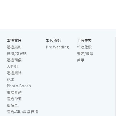
婚禮當日
婚紗攝影
化妝美容
婚禮攝影
Pre Wedding
新娘化妝
禮物/糖果吧
美容/纖體
婚禮司儀
美甲
大妗姐
婚禮攝錄
花球
Photo Booth
蛋糕喜餅
證婚律師
租花車
證婚場地/教堂行禮