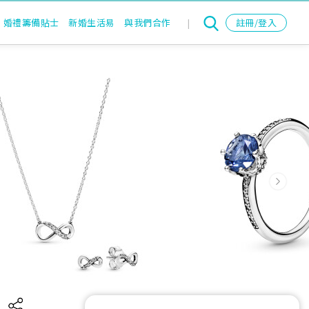
婚禮籌備貼士
新婚生活易
與我們合作
|
註冊/登入