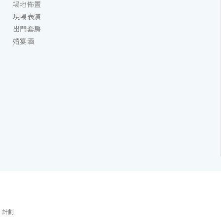
場地佈置
現場表演
出門套房
婚宴酒
」計劃