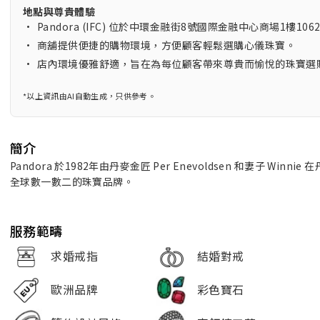
地點與尊貴體驗
•
Pandora (IFC) 位於中環金融街8號國際金融中心商場1樓
•
商舖提供便捷的購物環境，方便顧客輕鬆選購心儀珠寶。
•
店內環境優雅舒適，旨在為每位顧客帶來尊貴而愉悅的珠寶選
*以上資訊由AI自動生成，只供參考。
簡介
Pandora 於1982年由丹麥金匠 Per Enevoldsen 和妻子
全球數一數二的珠寶品牌。
服務範疇
求婚戒指
結婚對戒
歐洲品牌
彩色寶石