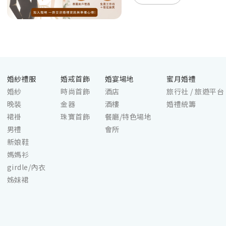
婚紗禮服
婚戒首飾
婚宴場地
蜜月婚禮
婚紗
時尚首飾
酒店
旅行社 / 旅遊平台
晚裝
金器
酒樓
婚禮統籌
裙褂
珠寶首飾
餐廳/特色場地
男禮
會所
新娘鞋
媽媽衫
girdle/內衣
姊妹裙