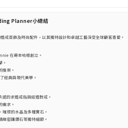
ding Planner小總結
供精緻的婚戒首飾及時尚配件，以其獨特設計和卓越工藝深受全球顧客喜愛。
 Winnie 在哥本哈根創立。
擘。
的推崇。
合了經典與現代美學。
永恆承諾的求婚戒指與結婚對戒。
的需求。
、璀璨的水晶及多種寶石。
精緻密鑲鑽石等獨特細節。