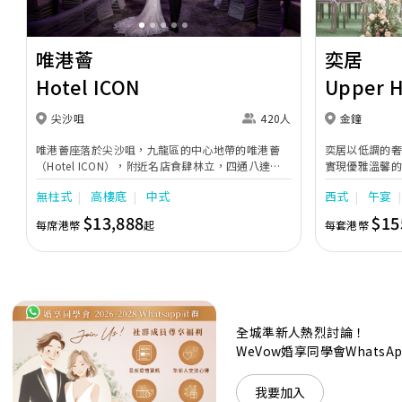
唯港薈
奕居
Hotel ICON
Upper 
尖沙咀
420人
金鐘
唯港薈座落於尖沙咀，九龍區的中心地帶的唯港薈
奕居以低調的
（Hotel ICON），附近名店食肆林立，四通八達，
實現優雅溫馨
充分展現繁華鬧巿中的活力個性，成為一眾準新人舉
日子，我們的
無柱式
高樓底
中式
西式
午宴
辦婚宴的熱門之選。專業團隊由策劃統籌至所有婚宴
每個細節，唯港薈都力臻完美，保證讓您留下獨特的
$13,888
$15
每席港幣
起
每套港幣
醉人回憶。 擁有時尚高樓頂的Silverbox宴會廳，配
置了全套先進的視聽影音及燈光設備配套，並採用極
富現代時尚感的水晶玻璃燈，演繹出與別不同的經典
神韻。不論是憧憬醉人美景餐廳、全新舒適雅緻的
1937私人宴會廳、無柱式瑰麗宴會廳、還是充滿活
力氛圍的自助餐﹔唯港薈（Hotel ICON），多個風
格各異的婚宴場地，都完美切合各準新人的個性及預
全城準新人熱烈討論！
算﹔保證為您打造夢寐以求的特別日子，令賓客永誌
WeVow婚享同學會What
難忘！
我要加入