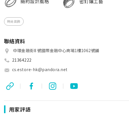
簡約設計風格
密釘鑲工藝
時尚首飾
聯絡資料
中環金融街8 號國際金融中心商場1樓1062號舖
21364222
cs.estore-hk@pandora.net
|
|
|
用家評語