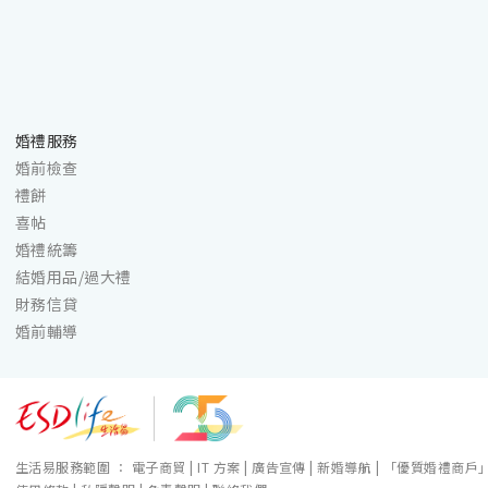
婚禮服務
婚前檢查
禮餅
喜帖
婚禮統籌
結婚用品/過大禮
財務信貸
婚前輔導
生活易服務範圍 ：
電子商貿
|
IT 方案
|
廣告宣傳
|
新婚導航
|
「優質婚禮商戶