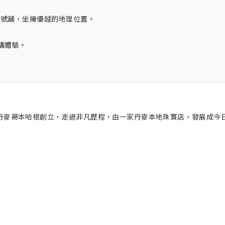
1062號舖，坐擁優越的地理位置。
購體驗。
 Winnie 在丹麥哥本哈根創立，走過非凡歷程，由一家丹麥本地珠寶店，發展成