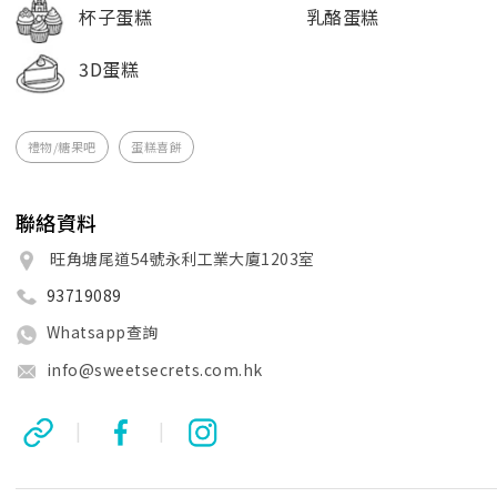
杯子蛋糕
乳酪蛋糕
3D蛋糕
禮物/糖果吧
蛋糕喜餅
聯絡資料
旺角塘尾道54號永利工業大廈1203室
93719089
Whatsapp查詢
info@sweetsecrets.com.hk
|
|