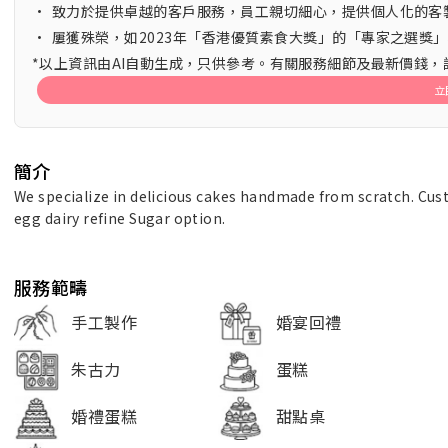
•
致力於提供卓越的客戶服務，員工親切細心，提供個人化的客
•
屢獲殊榮，如2023年「香港優質素食大獎」的「專家之選獎
*以上資訊由AI自動生成，只供參考。有關服務細節及最新價錢
立
簡介
We specialize in delicious cakes handmade from scratch. Cust
egg dairy refine Sugar option.
服務範疇
手工製作
婚宴回禮
朱古力
蛋糕
婚禮蛋糕
甜點桌