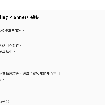
ding Planner小總結
蛋糕，提供婚禮當日服務。
開始用心製作。
祝甜點中。
及無精製糖等，讓每位賓客都能安心享用。
刻。
特光彩。