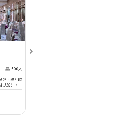
Next
Previous
Next
香港喜來登酒店
Sheraton Hong Kong
H
Hotel & Towers
M
600人
尖沙咀
360人
便利。設計時
香港喜來登酒店的無柱式宴會廳及其他婚宴場地已於
於
柱式設計，環
2025年年初全面完成翻新工程，以全新姿態為準新
婚
設備。喜宴堂
人打造完美無瑕的優雅婚宴。全新裝修的高樓底無柱
海
優質婚禮商戶
無柱式
高樓底
中
適合舉行華麗
式宴會廳以淺灰色、大地色及古銅色為主調，天花懸
核
善場地，可以
吊的螺旋形Swarovski LED水晶吊燈，氣派不凡；宴
宴
$12,888
每席港幣
起
每
證婚派對。酒
會廳配備了最先進的設備如內置LED 幕牆、液晶投
性
人及賓客留下
影機和屏幕，是優雅浪漫囍宴的理想場地；而小巧雅
（
致的唐廳、採自然光的宋廳及明廳以及其他靈巧高雅
然
的宴會場地，即可舉辦私人雅致的輕婚宴或浪漫溫馨
酒
的證婚典禮，迎合不同準新人的需要。 酒店的囍宴
參
菜譜均由屢獲殊榮、連續17年獲米芝蓮推薦及連續7