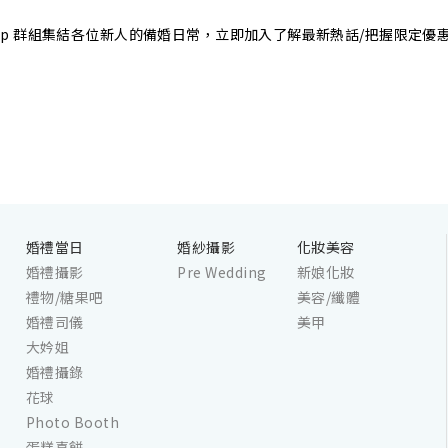
sApp 群組集結各位新人的備婚日常，立即加入了解最新熱話/把握限定優
婚禮當日
婚紗攝影
化妝美容
婚禮攝影
Pre Wedding
新娘化妝
禮物/糖果吧
美容/纖體
婚禮司儀
美甲
大妗姐
婚禮攝錄
花球
Photo Booth
蛋糕喜餅