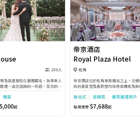
Next
Previous
帝京酒店
House
Royal Plaza Hotel
200人
旺角
奢華及高度個性化服務聞名，為準新人
帝京酒店位於旺角東港鐵站之上，交通
的婚禮。由您諮詢的一刻起，至您的大
尚的喜宴堂及喜酌堂均採用高樓底及無
專業團隊會為您攜手實現夢想婚禮。
境寬敞，且備有LED幕牆、燈光及影音
晚宴
無柱式
高樓底
優質婚禮商戶
最多可筵開40席，更配有水晶吊燈，
婚禮。另外，空中花園深心薈是毛孩友
5,000
$7,688
起
每席港幣
起
飽覽獅子山景致，適合舉行戶外婚禮或
店專業的宴會團隊提供貼心服務，讓新
浪漫美好回憶。