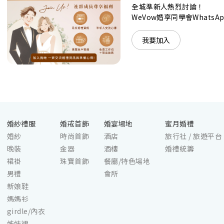
格各異的婚宴場地，都完美切合各準新人的個性及預
全城準新人熱烈討論！
算﹔保證為您打造夢寐以求的特別日子，令賓客永誌
WeVow婚享同學會What
難忘！
我要加入
婚紗禮服
婚戒首飾
婚宴場地
蜜月婚禮
婚紗
時尚首飾
酒店
旅行社 / 旅遊平台
晚裝
金器
酒樓
婚禮統籌
裙褂
珠寶首飾
餐廳/特色場地
男禮
會所
新娘鞋
媽媽衫
girdle/內衣
姊妹裙