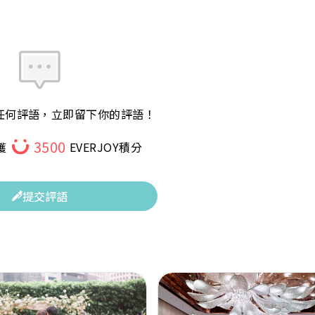
任何評語，立即留下你的評語！
3500
獲
EVERJOY積分
提交評語