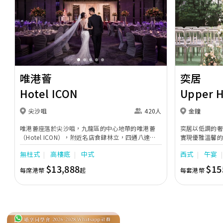
Previous
Next
Previous
唯港薈
奕居
Hotel ICON
Upper 
尖沙咀
420人
金鐘
唯港薈座落於尖沙咀，九龍區的中心地帶的唯港薈
奕居以低調的
（Hotel ICON），附近名店食肆林立，四通八達，
實現優雅溫馨
充分展現繁華鬧巿中的活力個性，成為一眾準新人舉
日子，我們的
無柱式
高樓底
中式
西式
午宴
辦婚宴的熱門之選。專業團隊由策劃統籌至所有婚宴
每個細節，唯港薈都力臻完美，保證讓您留下獨特的
$13,888
$15
每席港幣
起
每套港幣
醉人回憶。 擁有時尚高樓頂的Silverbox宴會廳，配
置了全套先進的視聽影音及燈光設備配套，並採用極
富現代時尚感的水晶玻璃燈，演繹出與別不同的經典
神韻。不論是憧憬醉人美景餐廳、全新舒適雅緻的
1937私人宴會廳、無柱式瑰麗宴會廳、還是充滿活
力氛圍的自助餐﹔唯港薈（Hotel ICON），多個風