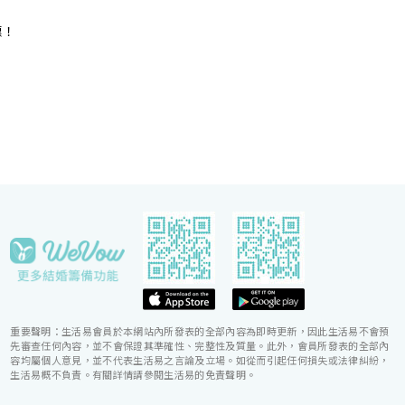
年獲黑珍珠一鑽殊榮的天寶閣團隊主理，為婚宴匠心
打造賞心悅味美饌。 香港喜來登酒店細意殷勤的宴
惠！
會團隊，每年籌辦逾百場的大小婚宴筵席，為準新人
締造非凡婚宴。酒店更設婚宴禮賓司，專門於大日子
當日緊隨準新人左右，協調婚宴間的繁瑣細節，確保
婚宴節奏順利流暢。
重要聲明：生活易會員於本網站內所發表的全部內容為即時更新，因此生活易不會預
先審查任何內容，並不會保證其準確性、完整性及質量。此外，會員所發表的全部內
容均屬個人意見，並不代表生活易之言論及立場。如從而引起任何損失或法律糾紛，
生活易概不負責。有關詳情請參閱生活易的免責聲明。