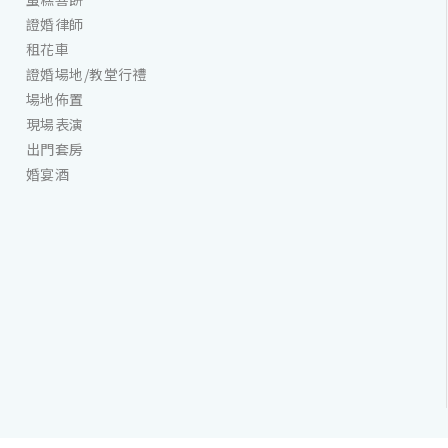
證婚律師
租花車
證婚場地/教堂行禮
場地佈置
現場表演
出門套房
婚宴酒