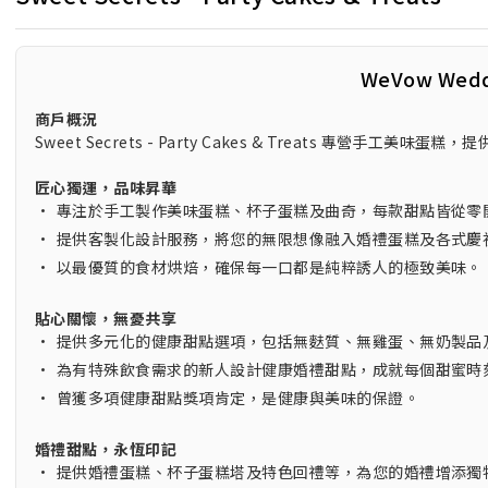
WeVow Wed
商戶概況
Sweet Secrets - Party Cakes & Treats 專營手工美味
匠心獨運，品味昇華
•
專注於手工製作美味蛋糕、杯子蛋糕及曲奇，每款甜點皆從零
•
提供客製化設計服務，將您的無限想像融入婚禮蛋糕及各式慶
•
以最優質的食材烘焙，確保每一口都是純粹誘人的極致美味。
貼心關懷，無憂共享
•
提供多元化的健康甜點選項，包括無麩質、無雞蛋、無奶製品
•
為有特殊飲食需求的新人設計健康婚禮甜點，成就每個甜蜜時
•
曾獲多項健康甜點獎項肯定，是健康與美味的保證。
婚禮甜點，永恆印記
•
提供婚禮蛋糕、杯子蛋糕塔及特色回禮等，為您的婚禮增添獨