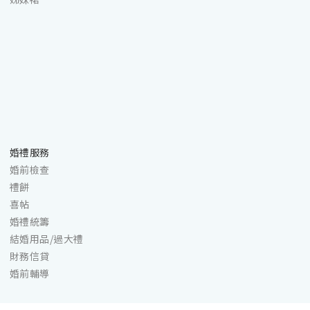
婚禮服務
婚前檢查
禮餅
喜帖
婚禮統籌
結婚用品/過大禮
財務信貸
婚前輔導