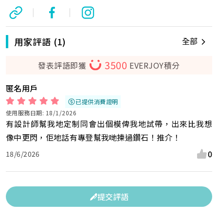
|
|
用家評語 (1)
全部
3500
發表評語即獲
EVERJOY積分
匿名用戶
已提供消費證明
使用服務日期: 18/1/2026
有設計師幫我地定制同會出個模俾我地試帶，出來比我想
像中更閃，佢地話有專登幫我哋揀過鑽石！推介！
0
18/6/2026
提交評語