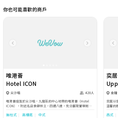
你也可能喜歡的商戶
Previous
Next
Pr
唯港薈
奕居
Hotel ICON
Upp
尖沙咀
420人
金鐘
唯港薈座落於尖沙咀，九龍區的中心地帶的唯港薈（Hotel
奕居以
ICON），附近名店食肆林立，四通八達，充分展現繁華鬧巿
溫馨的
中的活力個性，成為一眾準新人舉辦婚宴的熱門之選。專業團
團隊會
無柱式
高樓底
中式
西式
隊由策劃統籌至所有婚宴每個細節，唯港薈都力臻完美，保證