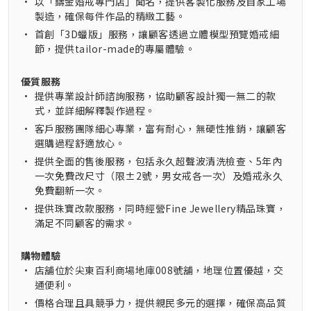
•
以「鑄金婚戒專門店」聞名，提供客製化服務及自家工場
製造，確保每件作品的精緻工藝。
•
首創「3D蠟版」服務，讓顧客透過立體模型預覽婚戒細
節，提供tailor-made的專屬體驗。
優質服務
•
提供專業設計師諮詢服務，協助顧客設計獨一無二的款
式，並詳細解釋製作過程。
•
客戶服務團隊細心專業，富有耐心，無硬性推銷，讓顧客
選購過程舒適放心。
•
提供全面的售後服務，包括永久超聲波清洗檢查、5年內
一次免費改尺寸（限±2號，男女戒各一次）及婚戒永久
免費翻新一次。
•
提供珠寶改款服務，同時經營Fine Jewellery精品珠寶，
滿足不同顧客的需求。
購物體驗
•
店舖位於尖東百利商場地庫008號舖，地理位置優越，交
通便利。
•
價格合理且具競爭力，提供親民多元的選擇，確保高品質