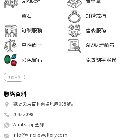
GIA認證
貴金屬
寶石
訂婚戒指
訂製服務
售後服務
高性價比
GIA認證鑽石
彩色寶石
免費刻字服務
珠寶首飾
聯絡資料
觀塘尖東百利商場地庫008號鋪
26333098
Whatsapp查詢
info@vincijewellery.com