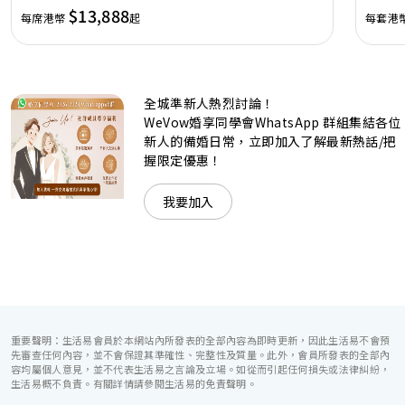
讓您留下獨特的醉人回憶。 擁有時尚高樓頂的Silverbox宴會
$13,888
每席港幣
起
每套港
廳，配置了全套先進的視聽影音及燈光設備配套，並採用極富
現代時尚感的水晶玻璃燈，演繹出與別不同的經典神韻。不論
是憧憬醉人美景餐廳、全新舒適雅緻的1937私人宴會廳、無
柱式瑰麗宴會廳、還是充滿活力氛圍的自助餐﹔唯港薈
（Hotel ICON），多個風格各異的婚宴場地，都完美切合各
全城準新人熱烈討論！
準新人的個性及預算﹔保證為您打造夢寐以求的特別日子，令
賓客永誌難忘！
WeVow婚享同學會WhatsApp 群組集結各位
新人的備婚日常，立即加入了解最新熱話/把
握限定優惠！
我要加入
重要聲明：生活易會員於本網站內所發表的全部內容為即時更新，因此生活易不會預
先審查任何內容，並不會保證其準確性、完整性及質量。此外，會員所發表的全部內
容均屬個人意見，並不代表生活易之言論及立場。如從而引起任何損失或法律糾紛，
生活易概不負責。有關詳情請參閱生活易的免責聲明。