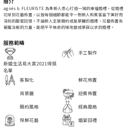
簡介
agnès b. FLEURISTE 為準新人悉心打造一場的幸福婚禮，從婚禮
花球到花藝佈置，以致每個細節都能令一對新人和賓客留下美好而
深刻的甜蜜回憶。不論新人主張簡約或是華麗的婚禮，花藝佈置有
著魔法般的力量，能把平平無奇的場地變成夢寐以求的婚禮。
服務範疇
手工製作
新婚生活易大賞2021得獎
名單
客製化
鮮花佈置
背景牆
迎賓佈置
簡約風格
經典風格
保鮮花藝
婚宴回禮