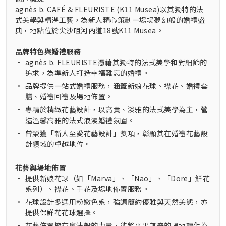
agnès b. CAFÉ & FLEURISTE (K11 Musea)以其獨特的法
式美學與精湛工藝，為新人精心策劃一場場夢幻般的婚禮盛
典，地點位於尖沙咀河內道18號K11 Musea。
品牌特色與婚禮服務
•
agnès b. FLEURISTE憑藉其獨特的法式美學和對細節的
追求，為準新人打造幸福難忘的婚禮。
•
品牌提供一站式婚禮服務，涵蓋新娘花球、襟花、婚禮套
膳、婚禮回禮及場地佈置。
•
專精於精緻花藝設計，以高貴、淡雅的法式美學為主，營
造溫馨高雅的法式浪漫婚禮氛圍。
•
曾榮獲「新人至愛花藝設計」獎項，彰顯其在婚禮花藝設
計領域的卓越地位。
花藝與場地佈置
•
提供新娘花球（如「Marva」、「Nao」、「Dore」鮮花
系列）、襟花、手花及場地佈置服務。
•
花球設計多選用粉嫩色系，強調簡約優雅與天然美態，亦
提供保鮮花花球選擇。
•
花藝佈置擁有魔法般的力量，能將平平無奇的場地轉化為