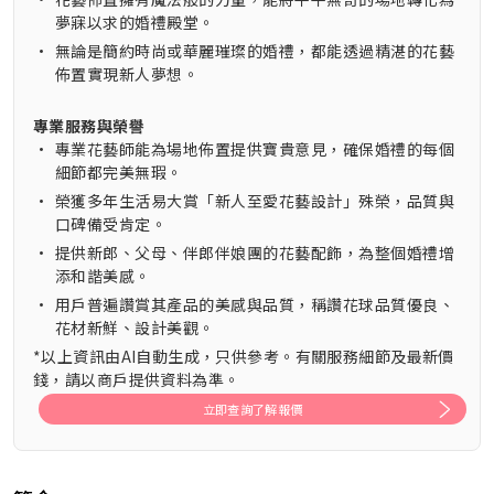
夢寐以求的婚禮殿堂。
•
無論是簡約時尚或華麗璀璨的婚禮，都能透過精湛的花藝
佈置實現新人夢想。
專業服務與榮譽
•
專業花藝師能為場地佈置提供寶貴意見，確保婚禮的每個
細節都完美無瑕。
•
榮獲多年生活易大賞「新人至愛花藝設計」殊榮，品質與
口碑備受肯定。
•
提供新郎、父母、伴郎伴娘團的花藝配飾，為整個婚禮增
添和諧美感。
•
用戶普遍讚賞其產品的美感與品質，稱讚花球品質優良、
花材新鮮、設計美觀。
*以上資訊由AI自動生成，只供參考。有關服務細節及最新價
錢，請以商戶提供資料為準。
立即查詢了解報價