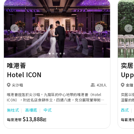
Previous
Next
Pr
唯港薈
奕居
Hotel ICON
Upp
尖沙咀
420人
金鐘
唯港薈座落於尖沙咀，九龍區的中心地帶的唯港薈（Hotel
奕居以
ICON），附近名店食肆林立，四通八達，充分展現繁華鬧巿
溫馨的
中的活力個性，成為一眾準新人舉辦婚宴的熱門之選。專業團
團隊會
無柱式
高樓底
中式
西式
隊由策劃統籌至所有婚宴每個細節，唯港薈都力臻完美，保證
讓您留下獨特的醉人回憶。 擁有時尚高樓頂的Silverbox宴會
$13,888
每席港幣
起
每套港
廳，配置了全套先進的視聽影音及燈光設備配套，並採用極富
現代時尚感的水晶玻璃燈，演繹出與別不同的經典神韻。不論
是憧憬醉人美景餐廳、全新舒適雅緻的1937私人宴會廳、無