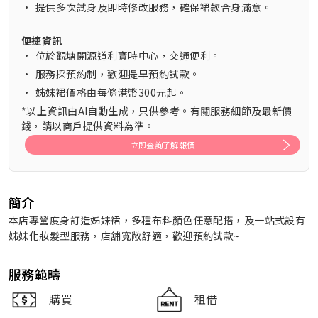
•
提供多次試身及即時修改服務，確保裙款合身滿意。
便捷資訊
•
位於觀塘開源道利寶時中心，交通便利。
•
服務採預約制，歡迎提早預約試款。
•
姊妹裙價格由每條港幣300元起。
*以上資訊由AI自動生成，只供參考。有關服務細節及最新價
錢，請以商戶提供資料為準。
立即查詢了解報價
簡介
本店專營度身訂造姊妹裙，多種布料顏色任意配搭，及一站式設有
姊妹化妝髮型服務，店舖寬敞舒適，歡迎預約試款~
服務範疇
購買
租借