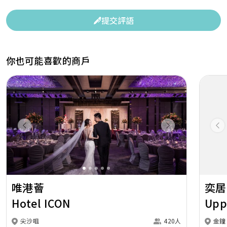
提交評語
你也可能喜歡的商戶
Previous
Next
Pr
唯港薈
奕居
Hotel ICON
Upp
尖沙咀
420人
金鐘