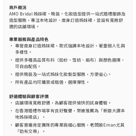
商戶概況
AMO Bridal 姊妹裙·晚裝·化妝造型提供一站式婚禮服飾及
造型服務，專注本地設計、度身訂造姊妹裙，並設有寬敞舒
適的店舖環境。
專業服務與產品特色
•
專營度身訂造姊妹裙，款式強調本地設計，著重個人化與
多樣性。
•
提供多種高品質布料（如紗、雪紡、緞布）與顏色選擇，
可自由配搭。
•
提供晚裝及一站式姊妹化妝髮型服務，方便省心。
•
所有產品均可購買或租借，選擇彈性。
舒適體驗與顧客評價
•
店舖環境寬敞舒適，為顧客提供愉快的試身體驗。
•
在香港婚禮市場享有良好聲譽，常被推薦為「新娘大讚本
地姊妹裙店」。
•
顧客普遍肯定團隊的專業與細心服務，老闆娘Eman尤其
「勁有交帶」。