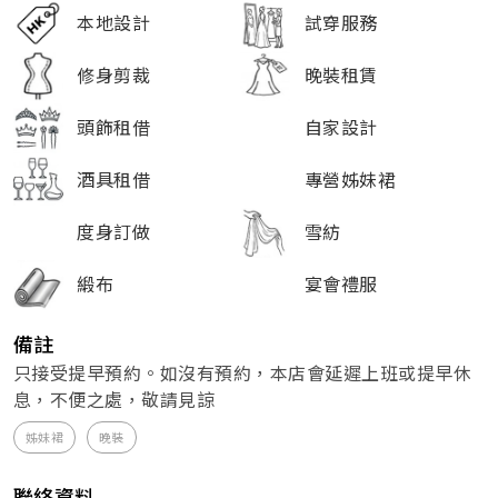
本地設計
試穿服務
修身剪裁
晚裝租賃
頭飾租借
自家設計
酒具租借
專營姊妹裙
度身訂做
雪紡
緞布
宴會禮服
備註
只接受提早預約。如沒有預約，本店會延遲上班或提早休
息，不便之處，敬請見諒
姊妹裙
晚裝
聯絡資料