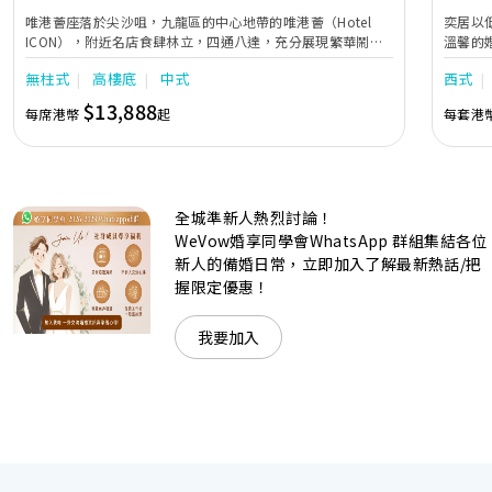
唯港薈座落於尖沙咀，九龍區的中心地帶的唯港薈（Hotel
奕居以
ICON），附近名店食肆林立，四通八達，充分展現繁華鬧巿
溫馨的
中的活力個性，成為一眾準新人舉辦婚宴的熱門之選。專業團
團隊會
無柱式
高樓底
中式
西式
隊由策劃統籌至所有婚宴每個細節，唯港薈都力臻完美，保證
讓您留下獨特的醉人回憶。 擁有時尚高樓頂的Silverbox宴會
$13,888
每席港幣
起
每套港
廳，配置了全套先進的視聽影音及燈光設備配套，並採用極富
現代時尚感的水晶玻璃燈，演繹出與別不同的經典神韻。不論
是憧憬醉人美景餐廳、全新舒適雅緻的1937私人宴會廳、無
柱式瑰麗宴會廳、還是充滿活力氛圍的自助餐﹔唯港薈
（Hotel ICON），多個風格各異的婚宴場地，都完美切合各
全城準新人熱烈討論！
準新人的個性及預算﹔保證為您打造夢寐以求的特別日子，令
賓客永誌難忘！
WeVow婚享同學會WhatsApp 群組集結各位
新人的備婚日常，立即加入了解最新熱話/把
握限定優惠！
我要加入