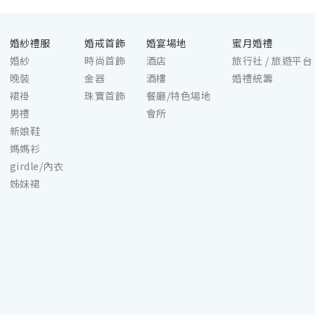
婚紗禮服
婚戒首飾
婚宴場地
蜜月婚禮
婚紗
時尚首飾
酒店
旅行社 / 旅遊平台
晚裝
金器
酒樓
婚禮統籌
裙褂
珠寶首飾
餐廳/特色場地
男禮
會所
新娘鞋
媽媽衫
girdle/內衣
姊妹裙