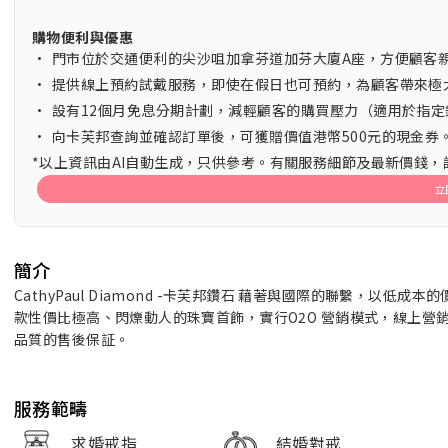
購物便利與優惠
•
門市位於交通便利的尖沙咀加拿芬道加芬大廈A座，方便顧客
•
提供線上預約試戴服務，即使在假日也可預約，為顧客帶來極
•
設有12個月免息分期計劃，減輕顧客的購買壓力（適用於指定
•
向卡芙邦查詢並確認訂單後，可獲贈價值港幣500元的現金券
*以上資訊由AI自動生成，只供參考。有關服務細節及最新價錢
立
簡介
CathyPaul Diamond -卡芙邦鑽石 藉著與國際的聯繫，
款性價比極高、閃爍動人的珠寶首飾，實行O2O 營銷模式，線上
品質的售後保証。
服務範疇
求婚戒指
結婚對戒