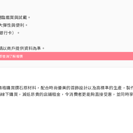
親臨鑑賞與試戴。
大彈性與便利。
銀行卡）。
。
，請以商戶提供資料為準。
即查詢了解報價
以低成本的價格購買鑽石原材料，配合時尚優美的首飾設計以及高標準的生產，製
營銷線下購買，減低昂貴的店鋪租金，令消費者更能夠直接受惠，並同時