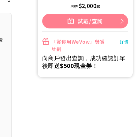
$2,000
港幣
起
試戴/查詢
證
「賞你用WeVow」獎賞
詳情
計劃
向商戶發出查詢，成功確認訂單
後即送
$500現金券
！