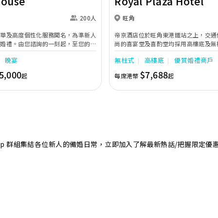
House
Royal Plaza Hotel
200人
旺角
奢華及高度個性化服務聞名，為準新人
帝京酒店位於旺角東港鐵站之上，交通
的婚禮。由您諮詢的一刻起，至您的大
尚的喜宴堂及喜酌堂均採用高樓底及無
專業團隊會為您攜手實現夢想婚禮。
境寬敞，且備有LED幕牆、燈光及影音
晚宴
無柱式
高樓底
優質婚禮商戶
最多可筵開40席，更配有水晶吊燈，
婚禮。另外，空中花園深心薈是毛孩友
5,000
$7,688
起
每席港幣
起
飽覽獅子山景致，適合舉行戶外婚禮或
店專業的宴會團隊提供貼心服務，讓新
浪漫美好回憶。
sApp 群組集結各位新人的備婚日常，立即加入了解最新熱話/把握限定優