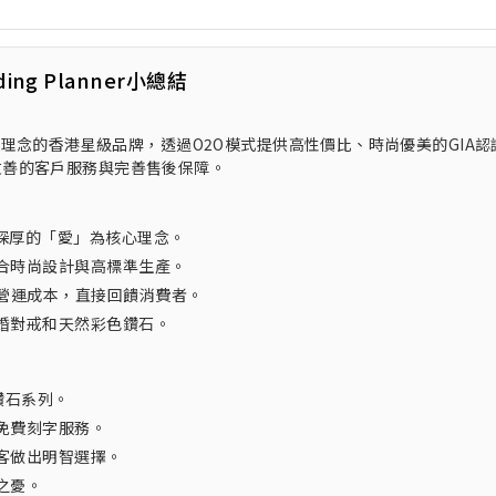
ding Planner小總結
」為核心理念的香港星級品牌，透過O2O模式提供高性價比、時尚優美的GIA認
友善的客戶服務與完善售後保障。
辦人深厚的「愛」為核心理念。
合時尚設計與高標準生產。
營運成本，直接回饋消費者。
婚對戒和天然彩色鑽石。
鑽石系列。
免費刻字服務。
客做出明智選擇。
之憂。