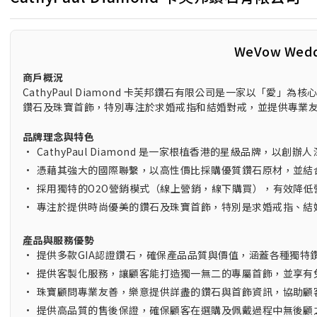
WeVow Wed
商戶概況
CathyPaul Diamond 卡芙邦鑽石有限公司是一家以「愛
鑽石及珠寶首飾，特別專注於求婚戒指和結婚對戒，並提供專業
品牌理念與特色
•
CathyPaul Diamond 是一家根植香港的星級品牌，以創
•
憑藉其強大的國際聯繫，以高性價比採購優質鑽石原材，並結
•
採用獨特的O2O營銷模式（線上營銷，線下購買），有效降低
•
專注於提供時尚優美的鑽石及珠寶首飾，特別是求婚戒指、結
產品與服務優勢
•
提供多款GIA認證鑽石，確保產品品質與價值，涵蓋各種獨特
•
提供客製化服務，讓顧客能打造獨一無二的專屬首飾，並享有
•
珠寶顧問專業友善，樂意提供詳盡的鑽石與首飾資訊，協助顧
•
提供高品質的售後保證，確保顧客在選購及佩戴過程中無後顧