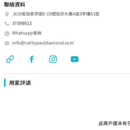
聯絡資料
尖沙咀加拿芬道8-10號加芬大廈A座3字樓A3室
37098913
Whatsapp查詢
info@cathypauldiamond.com
|
|
|
用家評語
此商戶還未有