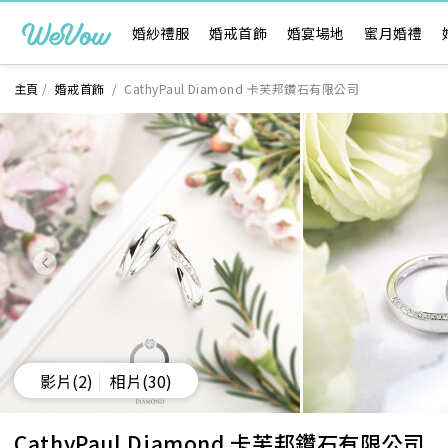
婚紗禮服
婚戒首飾
婚宴場地
蜜月婚禮
主頁
/
婚戒首飾
/
CathyPaul Diamond 卡芙邦鑽石有限公司
影片
(2)
相片
(30)
CathyPaul Diamond 卡芙邦鑽石有限公司