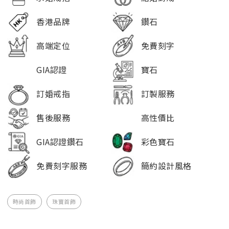
香港品牌
鑽石
高端定位
免費刻字
GIA認證
寶石
訂婚戒指
訂製服務
售後服務
高性價比
GIA認證鑽石
彩色寶石
免費刻字服務
簡約設計風格
時尚首飾
珠寶首飾