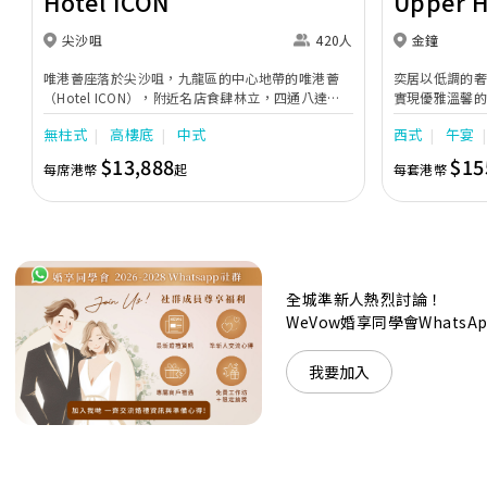
Hotel ICON
Upper 
尖沙咀
420人
金鐘
唯港薈座落於尖沙咀，九龍區的中心地帶的唯港薈
奕居以低調的
（Hotel ICON），附近名店食肆林立，四通八達，
實現優雅溫馨
充分展現繁華鬧巿中的活力個性，成為一眾準新人舉
日子，我們的
無柱式
高樓底
中式
西式
午宴
辦婚宴的熱門之選。專業團隊由策劃統籌至所有婚宴
每個細節，唯港薈都力臻完美，保證讓您留下獨特的
$13,888
$15
每席港幣
起
每套港幣
醉人回憶。 擁有時尚高樓頂的Silverbox宴會廳，配
置了全套先進的視聽影音及燈光設備配套，並採用極
富現代時尚感的水晶玻璃燈，演繹出與別不同的經典
神韻。不論是憧憬醉人美景餐廳、全新舒適雅緻的
1937私人宴會廳、無柱式瑰麗宴會廳、還是充滿活
力氛圍的自助餐﹔唯港薈（Hotel ICON），多個風
格各異的婚宴場地，都完美切合各準新人的個性及預
全城準新人熱烈討論！
算﹔保證為您打造夢寐以求的特別日子，令賓客永誌
WeVow婚享同學會What
難忘！
我要加入