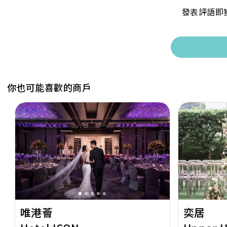
發表評語即
你也可能喜歡的商戶
Previous
Next
Previous
唯港薈
奕居