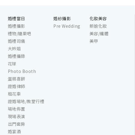
婚禮當日
婚紗攝影
化妝美容
婚禮攝影
Pre Wedding
新娘化妝
禮物/糖果吧
美容/纖體
婚禮司儀
美甲
大妗姐
婚禮攝錄
花球
Photo Booth
蛋糕喜餅
證婚律師
租花車
證婚場地/教堂行禮
場地佈置
現場表演
出門套房
婚宴酒