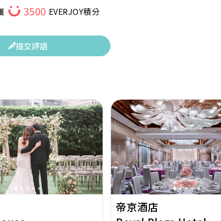
3500
獲
EVERJOY積分
提交評語
Next
Previous
帝京酒店