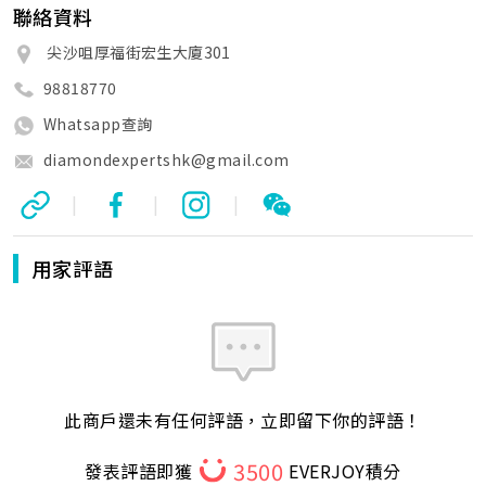
聯絡資料
尖沙咀厚福街宏生大廈301
98818770
Whatsapp查詢
diamondexpertshk@gmail.com
|
|
|
用家評語
此商戶還未有任何評語，立即留下你的評語！
3500
發表評語即獲
EVERJOY積分