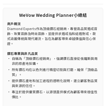
WeVow Wedding Planner小總結
商戶概況
Diamond Experts作為頂級鑽石經銷商，專營高品質婚戒首
飾、珠寶首飾及時尚首飾，並提供求婚戒指和結婚對戒，款
式涵蓋傳統與現代潮流，旨在為顧客帶來卓越價值與信心保
證。
鑽石專業與非凡品質
•
自稱為「頂級鑽石經銷商」，強調鑽石直接從俄羅斯與南
非的原產地採購。
•
所有鑽石均在以色列進行精密切割與打磨，確保「頂級品
質」。
•
提供鑽石產地和加工過程的透明化說明，建立顧客對品質
與來源的信任。
•
專注於提供優質鑽石，以源頭直供模式為顧客帶來極佳性
價比。