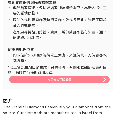
尊貴首飾系列與完美婚嫁之選
•
專營婚戒首飾，包括求婚戒指及結婚對戒，為新人提供重
要的愛情信物。
•
提供各式珠寶首飾及時尚首飾，款式多元化，滿足不同場
合的佩戴需求。
•
產品風格從經典婚禮珠寶到日常佩戴飾品皆有涵蓋，迎合
傳統與現代潮流。
便捷的地理位置
•
門市位於尖沙咀厚福街宏生大廈，交通便利，方便顧客親
臨選購。
*以上資訊由AI自動生成，只供參考。有關服務細節及最新價
錢，請以商戶提供資料為準。
立即查詢了解報價
簡介
The Premier Diamond Dealer-Buy your diamonds from the
source. Our diamonds are manufactured in Israel from