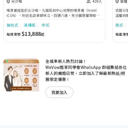
尖沙咀
420人
金鐘
唯港薈座落於尖沙咀，九龍區的中心地帶的唯港薈（Hotel
奕居以
ICON），附近名店食肆林立，四通八達，充分展現繁華鬧巿
溫馨的
中的活力個性，成為一眾準新人舉辦婚宴的熱門之選。專業團
團隊會
無柱式
高樓底
中式
西式
隊由策劃統籌至所有婚宴每個細節，唯港薈都力臻完美，保證
讓您留下獨特的醉人回憶。 擁有時尚高樓頂的Silverbox宴會
$13,888
每席港幣
起
每套港
廳，配置了全套先進的視聽影音及燈光設備配套，並採用極富
現代時尚感的水晶玻璃燈，演繹出與別不同的經典神韻。不論
是憧憬醉人美景餐廳、全新舒適雅緻的1937私人宴會廳、無
柱式瑰麗宴會廳、還是充滿活力氛圍的自助餐﹔唯港薈
（Hotel ICON），多個風格各異的婚宴場地，都完美切合各
全城準新人熱烈討論！
準新人的個性及預算﹔保證為您打造夢寐以求的特別日子，令
賓客永誌難忘！
WeVow婚享同學會WhatsApp 群組集結各位
新人的備婚日常，立即加入了解最新熱話/把
握限定優惠！
我要加入