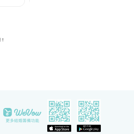
人及賓客留下
影機和屏幕，是優雅浪漫囍宴的理想場地；而小巧雅
（
致的唐廳、採自然光的宋廳及明廳以及其他靈巧高雅
然
的宴會場地，即可舉辦私人雅致的輕婚宴或浪漫溫馨
酒
的證婚典禮，迎合不同準新人的需要。 酒店的囍宴
參
菜譜均由屢獲殊榮、連續17年獲米芝蓮推薦及連續7
年獲黑珍珠一鑽殊榮的天寶閣團隊主理，為婚宴匠心
打造賞心悅味美饌。 香港喜來登酒店細意殷勤的宴
惠！
會團隊，每年籌辦逾百場的大小婚宴筵席，為準新人
締造非凡婚宴。酒店更設婚宴禮賓司，專門於大日子
當日緊隨準新人左右，協調婚宴間的繁瑣細節，確保
婚宴節奏順利流暢。