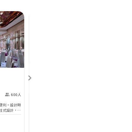
Next
Previous
Next
香港喜來登酒店
Sheraton Hong Kong
H
Hotel & Towers
M
600人
尖沙咀
360人
便利。設計時
香港喜來登酒店的無柱式宴會廳及其他婚宴場地已於
於
柱式設計，環
2025年年初全面完成翻新工程，以全新姿態為準新
婚
設備。喜宴堂
人打造完美無瑕的優雅婚宴。全新裝修的高樓底無柱
海
優質婚禮商戶
無柱式
高樓底
中
適合舉行華麗
式宴會廳以淺灰色、大地色及古銅色為主調，天花懸
核
善場地，可以
吊的螺旋形Swarovski LED水晶吊燈，氣派不凡；宴
宴
$12,888
每席港幣
起
每
證婚派對。酒
會廳配備了最先進的設備如內置LED 幕牆、液晶投
性