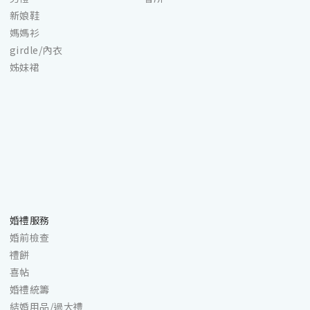
新娘鞋
媽媽衫
girdle/內衣
姊妹裙
婚禮服務
婚前檢查
禮餅
喜帖
婚禮統籌
結婚用品/過大禮