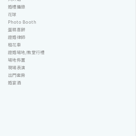
婚禮攝錄
花球
Photo Booth
蛋糕喜餅
證婚律師
租花車
證婚場地/教堂行禮
場地佈置
現場表演
出門套房
婚宴酒