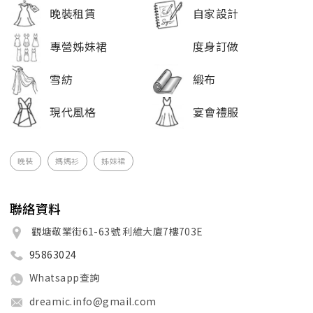
晚裝租賃
自家設計
專營姊妹裙
度身訂做
雪紡
緞布
現代風格
宴會禮服
晚裝
媽媽衫
姊妹裙
聯絡資料
觀塘敬業街61-63號 利維大廈7樓703E
95863024
Whatsapp查詢
dreamic.info@gmail.com