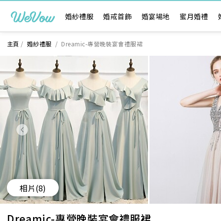
婚紗禮服
婚戒首飾
婚宴場地
蜜月婚禮
主頁
/
婚紗禮服
/
Dreamic-專營晚裝宴會禮服裙
相片
(8)
Dreamic-專營晚裝宴會禮服裙