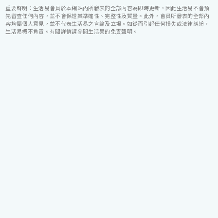
重要聲明：生活易會員於本網站內所發表的全部內容為即時更新，因此生活易不會預
先審查任何內容，並不會保證其準確性、完整性及質量。此外，會員所發表的全部內
容均屬個人意見，並不代表生活易之言論及立場。如從而引起任何損失或法律糾紛，
生活易概不負責。有關詳情請參閱生活易的免責聲明。