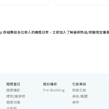
店專業的宴會團隊提供貼心服務，讓新
浪漫美好回憶。
sApp 群組集結各位新人的備婚日常，立即加入了解最新熱話/把握限定優
婚禮當日
婚紗攝影
化妝美容
婚禮攝影
Pre Wedding
新娘化妝
禮物/糖果吧
美容/纖體
婚禮司儀
美甲
大妗姐