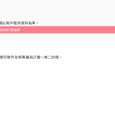
，請以商戶提供資料為準。
即查詢了解報價
便可做件全新專屬自己獨一無二的裙。