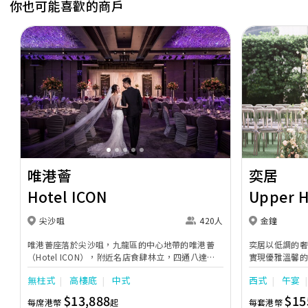
你也可能喜歡的商戶
Previous
Next
Previous
唯港薈
奕居
Hotel ICON
Upper 
尖沙咀
420人
金鐘
唯港薈座落於尖沙咀，九龍區的中心地帶的唯港薈
奕居以低調的
（Hotel ICON），附近名店食肆林立，四通八達，
實現優雅溫馨
充分展現繁華鬧巿中的活力個性，成為一眾準新人舉
日子，我們的
無柱式
高樓底
中式
西式
午宴
辦婚宴的熱門之選。專業團隊由策劃統籌至所有婚宴
每個細節，唯港薈都力臻完美，保證讓您留下獨特的
$13,888
$15
每席港幣
起
每套港幣
醉人回憶。 擁有時尚高樓頂的Silverbox宴會廳，配