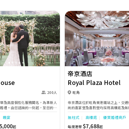
Next
Previous
帝京酒店
House
Royal Plaza Hotel
200人
旺角
奢華及高度個性化服務聞名，為準新人
帝京酒店位於旺角東港鐵站之上，交通
的婚禮。由您諮詢的一刻起，至您的大
尚的喜宴堂及喜酌堂均採用高樓底及無
專業團隊會為您攜手實現夢想婚禮。
境寬敞，且備有LED幕牆、燈光及影音
晚宴
無柱式
高樓底
優質婚禮商戶
最多可筵開40席，更配有水晶吊燈，
婚禮。另外，空中花園深心薈是毛孩友
5,000
$7,688
起
每席港幣
起
飽覽獅子山景致，適合舉行戶外婚禮或