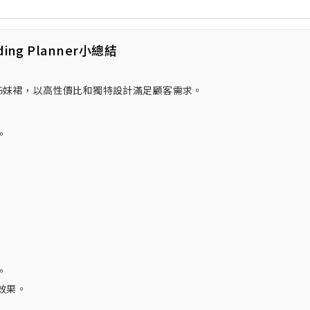
ding Planner小總結
及姊妹裙，以高性價比和獨特設計滿足顧客需求。
。
。
效果。