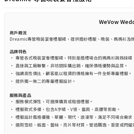
WeVow Wed
商戶概況
Dreamic專營晚裝宴會禮服裙，提供婚紗禮服、晚裝、媽媽衫
品牌特色
•
專營各式晚裝宴會禮服裙，特別是婚禮場合的媽媽衫與姊妹裙
•
直接與工廠聯繫，非坊間採購出銷，確保價格優勢與品質。
•
強調高性價比，顧客能以租賃的價格擁有一件全新專屬禮服。
•
提供獨一無二的專屬禮服設計。
服務與產品
•
服務模式彈性，可選擇購買或租借禮服。
•
禮服款式多樣，包含A字裙、V領、露肩、高腰等剪裁。
•
禮服設計風格優雅、華麗、現代、浪漫等，滿足不同場合需求
•
選用雪紡、緞面、蕾絲、亮片等材質，營造飄逸、垂墜或閃耀