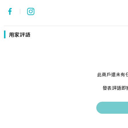
|
用家評語
此商戶還未有
發表評語即