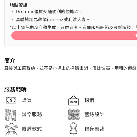
地點資訊
•
Dreamic位於交通便利的觀塘區。
•
具體地址為敬業街61-63號利維大廈。
*以上資訊由AI自動生成，只供參考。有關服務細節及最新價錢
立
簡介
直接與工廠聯絡，並不是巿場上的採購出銷，價比性高，用租的價錢
服務範疇
購買
租借
試穿服務
蕾絲設計
露肩款式
修身剪裁