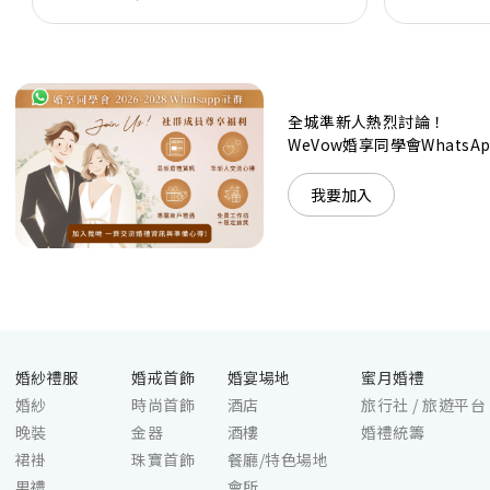
置了全套先進的視聽影音及燈光設備配套，並採用極
富現代時尚感的水晶玻璃燈，演繹出與別不同的經典
神韻。不論是憧憬醉人美景餐廳、全新舒適雅緻的
1937私人宴會廳、無柱式瑰麗宴會廳、還是充滿活
力氛圍的自助餐﹔唯港薈（Hotel ICON），多個風
格各異的婚宴場地，都完美切合各準新人的個性及預
全城準新人熱烈討論！
算﹔保證為您打造夢寐以求的特別日子，令賓客永誌
WeVow婚享同學會What
難忘！
我要加入
婚紗禮服
婚戒首飾
婚宴場地
蜜月婚禮
婚紗
時尚首飾
酒店
旅行社 / 旅遊平台
晚裝
金器
酒樓
婚禮統籌
裙褂
珠寶首飾
餐廳/特色場地
男禮
會所