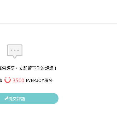
任何評語，立即留下你的評語！
3500
獲
EVERJOY積分
提交評語