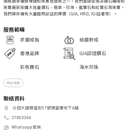
價格競爭優勢裸鑽和珠寶批發商之一，我們直接從南非鑽石礦場和
珠寶廠家採購大批量鑽石，翡翠，珍珠，藍寶石和紅寶石等珠寶，
我們庫存擁有大量國際認証的裸鑽（GIA, HRD, IGI証書等）。
服務範疇
求婚戒指
結婚對戒
香港品牌
GIA認證鑽石
彩色寶石
海水珍珠
時尚首飾
聯絡資料
沙田大圍積富街57號積富樓地下A舖
27803368
Whatsapp查詢