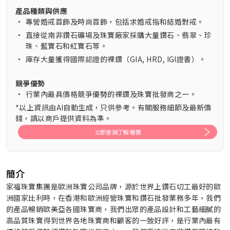
產品種類與供應
•
專營婚戒首飾及時尚首飾，包括求婚戒指和結婚對戒。
•
直接從南非鑽石礦場及珠寶廠家採購大量鑽石、翡翠、珍
珠、藍寶石和紅寶石等。
•
庫存大量獲得國際認證的裸鑽（GIA, HRD, IGI證書）。
競爭優勢
•
行業內最具價格競爭優勢的裸鑽及珠寶批發商之一。
*以上資訊由AI自動生成，只供參考。有關服務細節及最新價
錢，請以商戶提供資料為準。
立即查詢了解報價
簡介
家福珠寶集團是歐洲珠寶公司品牌，源於世界上鑽石切工最好的歐
洲國家比利時，在香港和歐洲經營珠寶和鑽石批發業務多年，我們
的產品暢銷歐美亞各國珠寶商，我們出眾的產品設計和工藝細膩的
高品質珠寶得到世界各地珠寶商和顧客的一致好評，是行業內最有