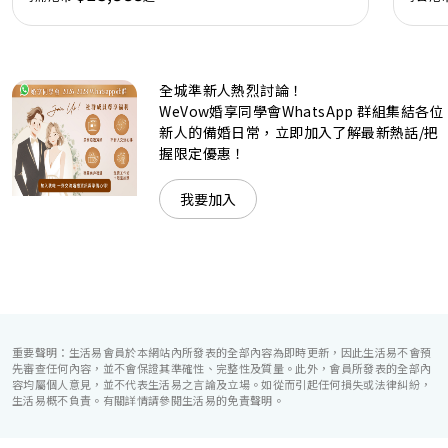
廳，配置了全套先進的視聽影音及燈光設備配套，並採用極富
現代時尚感的水晶玻璃燈，演繹出與別不同的經典神韻。不論
是憧憬醉人美景餐廳、全新舒適雅緻的1937私人宴會廳、無
柱式瑰麗宴會廳、還是充滿活力氛圍的自助餐﹔唯港薈
（Hotel ICON），多個風格各異的婚宴場地，都完美切合各
全城準新人熱烈討論！
準新人的個性及預算﹔保證為您打造夢寐以求的特別日子，令
賓客永誌難忘！
WeVow婚享同學會WhatsApp 群組集結各位
新人的備婚日常，立即加入了解最新熱話/把
握限定優惠！
我要加入
重要聲明：生活易會員於本網站內所發表的全部內容為即時更新，因此生活易不會預
先審查任何內容，並不會保證其準確性、完整性及質量。此外，會員所發表的全部內
容均屬個人意見，並不代表生活易之言論及立場。如從而引起任何損失或法律糾紛，
生活易概不負責。有關詳情請參閱生活易的免責聲明。