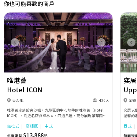
你也可能喜歡的商戶
Previous
Next
Pr
唯港薈
奕居
Hotel ICON
Upp
尖沙咀
420人
金鐘
唯港薈座落於尖沙咀，九龍區的中心地帶的唯港薈（Hotel
奕居以
ICON），附近名店食肆林立，四通八達，充分展現繁華鬧巿
溫馨的
中的活力個性，成為一眾準新人舉辦婚宴的熱門之選。專業團
團隊會
無柱式
高樓底
中式
西式
隊由策劃統籌至所有婚宴每個細節，唯港薈都力臻完美，保證
讓您留下獨特的醉人回憶。 擁有時尚高樓頂的Silverbox宴會
$13,888
每席港幣
起
每套港