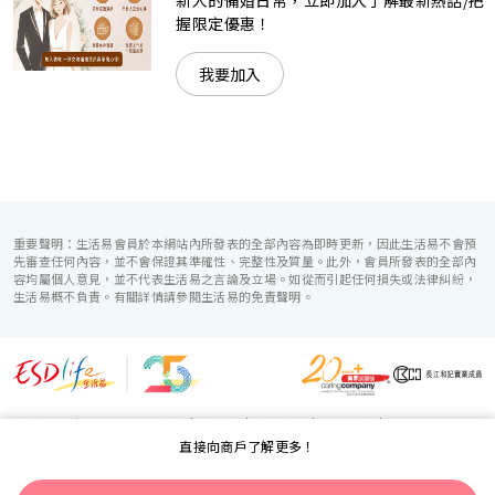
握限定優惠！
我要加入
重要聲明：生活易會員於本網站內所發表的全部內容為即時更新，因此生活易不會預
先審查任何內容，並不會保證其準確性、完整性及質量。此外，會員所發表的全部內
容均屬個人意見，並不代表生活易之言論及立場。如從而引起任何損失或法律糾紛，
生活易概不負責。有關詳情請參閱生活易的免責聲明。
生活易服務範圍 ：
電子商貿
|
IT 方案
|
廣告宣傳
|
新婚導航
|
直接向商戶了解更多！
「優質婚禮商戶」計劃
使用條款
|
私隱聲明
|
免責聲明
|
聯絡我們
© ESD Services Limited 2000-2026