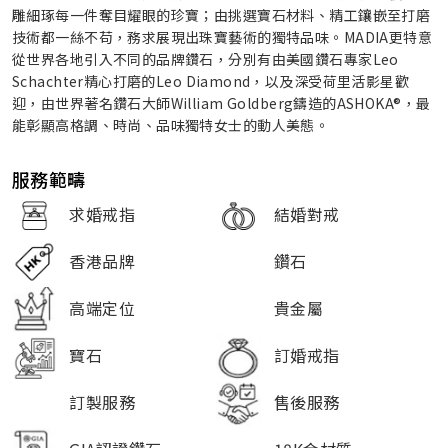
雕細琢每一件奪目耀眼的珍寶；由挑選寶石材料、精工鑲嵌至打磨
技術都一絲不苟，務求展現出珠寶藝術的獨特品味。MADIA更特意
從世界各地引入不同的品牌鑽石，分別有由美國鑽石專家Leo
Schachter精心打磨的Leo Diamond，以及深受荷里活影星歡
迎，由世界著名鑽石大師William Goldberg鑄造的ASHOKA®，最
能彰顯高格調、時尚、品味獨特女士的動人美態。
服務範疇
求婚戒指
結婚對戒
香港品牌
鑽石
高端定位
貴金屬
寶石
訂婚戒指
訂製服務
售後服務