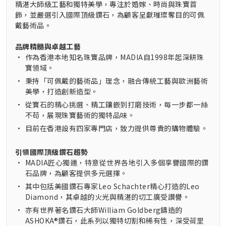
精湛大師級工藝和獨特美學，專注於婚嫁、時尚與珠寶首
飾，並嚴選引入國際頂級鑽石，為顧客呈獻璀璨奪目的可佩
戴藝術品。
品牌精髓與卓越工藝
•
作為香港本地知名珠寶品牌，MADIA自1998年起深耕珠
寶領域。
•
秉持「可佩戴的藝術品」理念，融合傳統工藝與歐洲藝術
美學，打造創新造型。
•
從寶石的精心挑選、精工鑲嵌到打磨技術，每一步都一絲
不苟，展現珠寶藝術的獨特品味。
•
目前在香港設有四家專門店，致力提供尊貴的購物體驗。
引領國際頂級鑽石趨勢
•
MADIA匠心獨運，特意從世界各地引入多個享譽國際的鑽
石品牌，為顧客提供多元選擇。
•
其中包括美國鑽石專家Leo Schachter精心打造的Leo
Diamond，其卓越的火光與精湛的切工廣受讚譽。
•
亦有世界著名鑽石大師William Goldberg鑄造的
ASHOKA®鑽石，此系列以獨特切割和稀有性，深受荷里