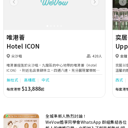
Previous
Next
Pr
唯港薈
奕居
Hotel ICON
Upp
尖沙咀
420人
金鐘
唯港薈座落於尖沙咀，九龍區的中心地帶的唯港薈（Hotel
奕居以
ICON），附近名店食肆林立，四通八達，充分展現繁華鬧巿
溫馨的
中的活力個性，成為一眾準新人舉辦婚宴的熱門之選。專業團
團隊會
無柱式
高樓底
中式
西式
隊由策劃統籌至所有婚宴每個細節，唯港薈都力臻完美，保證
讓您留下獨特的醉人回憶。 擁有時尚高樓頂的Silverbox宴會
$13,888
每席港幣
起
每套港
廳，配置了全套先進的視聽影音及燈光設備配套，並採用極富
現代時尚感的水晶玻璃燈，演繹出與別不同的經典神韻。不論
是憧憬醉人美景餐廳、全新舒適雅緻的1937私人宴會廳、無
柱式瑰麗宴會廳、還是充滿活力氛圍的自助餐﹔唯港薈
（Hotel ICON），多個風格各異的婚宴場地，都完美切合各
全城準新人熱烈討論！
準新人的個性及預算﹔保證為您打造夢寐以求的特別日子，令
賓客永誌難忘！
WeVow婚享同學會WhatsApp 群組集結各位
新人的備婚日常，立即加入了解最新熱話/把