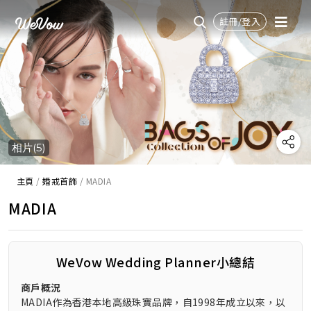
註冊/登入
相片(5)
主頁
/
婚戒首飾
/
MADIA
MADIA
WeVow Wedding Planner小總結
商戶概況
MADIA作為香港本地高級珠寶品牌，自1998年成立以來，以