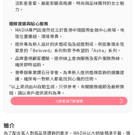
活影星喜愛，最能彰顯高格調、時尚與品味獨特的女士魅
力。
婚嫁首選與貼心服務
•
MADIA專門店傲然屹立於香港中環國際金融中心商場，地
理位置優越，環境尊貴。
•
提供專為新人設計的求婚戒指及結婚對戒，例如象徵永恆
愛意的「Beloved」系列和寄予希望的「Asha」系列。
•
品牌重視顧客體驗，提供線上查詢服務及客戶服務熱線，
確保即時協助。
•
曾舉辦專業鑽石分享會，為準新人提供婚嫁首飾的選購建
議，確保每一對新人都能找到心儀的信物。
*以上資訊由AI自動生成，只供參考。有關服務細節及最新價
錢，請以商戶提供資料為準。
立即查詢了解報價
簡介
為了配合客人對高品質鑽飾的要求，MADIA以大師級精湛手藝，精