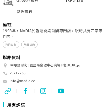
GIA認證鑽石
18K金材質
彩色寶石
備註
1998年，MADIA於香港開設首間專門店，現時共有四家專
門店。
時尚首飾
珠寶首飾
聯絡資料
中環金融街8號國際金融中心商場1樓1018C店
29712266
info@madia.cc
|
|
|
用家評語