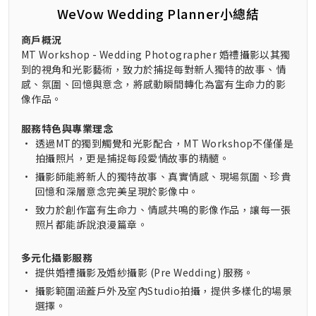
WeVow Wedding Planner小總結
商戶概況
MT Workshop - Wedding Photographer 婚禮攝影以其獨
到的視角和光影藝術，致力於捕捉每對新人獨特的故事、情
感、氛圍、回憶與意念，將感動瞬間轉化為富有生命力的影
像作品。
服務特色與專業理念
•
透過MT的獨到觸覺和光影配合，MT Workshop不僅僅是
拍攝照片，更是捕捉每段愛情故事的精髓。
•
攝影師能將新人的獨特故事、真實情感、現場氛圍、珍貴
回憶和深層意念完美呈現於影像中。
•
致力於創作富有生命力、情感共鳴的影像作品，讓每一張
照片都能訴說浪漫篇章。
多元化攝影服務
•
提供婚禮攝影及婚紗攝影 (Pre Wedding) 服務。
•
攝影範圍涵蓋戶外及室內Studio拍攝，提供多樣化的場景
選擇。