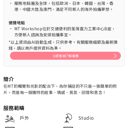
•
服務地點遍及全球，包括歐洲、日本、韓國、台灣、香
港、中國大陸及澳門，滿足不同新人的海外拍攝夢想。
便捷地點
•
MT Workshop位於交通便利的荃灣嘉力工業中心B座，
方便新人諮詢及安排拍攝事宜。
*以上資訊由AI自動生成，只供參考。有關服務細節及最新價
錢，請以商戶提供資料為準。
立即查詢了解報價
簡介
在MT的觸覺和光影的配合下，為你捕捉的不只是一張簡單的照
片，而是每一個獨特的故事、情感、氣氛、回憶和意念！
服務範疇
戶外
Studio