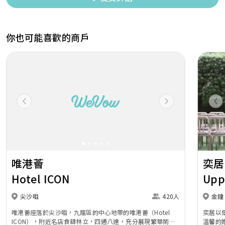
你也可能喜歡的商戶
Previous
Next
Pr
唯港薈
奕居
Hotel ICON
Upp
尖沙咀
420人
金鐘
唯港薈座落於尖沙咀，九龍區的中心地帶的唯港薈（Hotel
奕居以
ICON），附近名店食肆林立，四通八達，充分展現繁華鬧巿
溫馨的