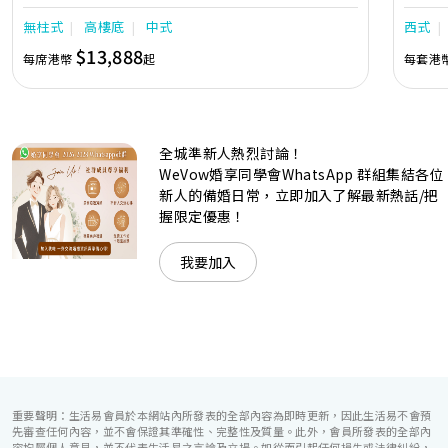
中的活力個性，成為一眾準新人舉辦婚宴的熱門之選。專業團
團隊會
無柱式
高樓底
中式
西式
隊由策劃統籌至所有婚宴每個細節，唯港薈都力臻完美，保證
讓您留下獨特的醉人回憶。 擁有時尚高樓頂的Silverbox宴會
$13,888
每席港幣
起
每套港
廳，配置了全套先進的視聽影音及燈光設備配套，並採用極富
現代時尚感的水晶玻璃燈，演繹出與別不同的經典神韻。不論
是憧憬醉人美景餐廳、全新舒適雅緻的1937私人宴會廳、無
柱式瑰麗宴會廳、還是充滿活力氛圍的自助餐﹔唯港薈
（Hotel ICON），多個風格各異的婚宴場地，都完美切合各
全城準新人熱烈討論！
準新人的個性及預算﹔保證為您打造夢寐以求的特別日子，令
賓客永誌難忘！
WeVow婚享同學會WhatsApp 群組集結各位
新人的備婚日常，立即加入了解最新熱話/把
握限定優惠！
我要加入
重要聲明：生活易會員於本網站內所發表的全部內容為即時更新，因此生活易不會預
先審查任何內容，並不會保證其準確性、完整性及質量。此外，會員所發表的全部內
容均屬個人意見，並不代表生活易之言論及立場。如從而引起任何損失或法律糾紛，