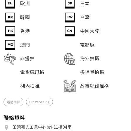
歐洲
日本
韓國
台灣
香港
中國大陸
澳門
電影感
非擺拍
海外拍攝
電影感風格
多場景拍攝
棚內拍攝
故事紀錄風格
婚禮攝影
Pre Wedding
聯絡資料
荃灣嘉力工業中心b座11樓04室