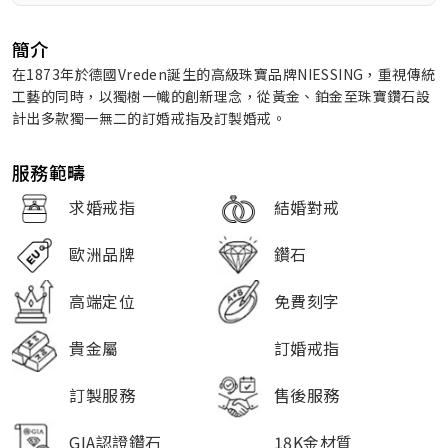
簡介
在1873年於德國Vreden誕生的高級珠寶品牌NIESSING，重視傳統
工藝的同時，以獨樹一幟的創新理念，從黃金、鉑金至珠寶鑽石設
計出多款獨一無二的訂婚戒指及訂製婚戒。
服務範疇
求婚戒指
結婚對戒
歐洲品牌
鑽石
高端定位
免費刻字
貴金屬
訂婚戒指
訂製服務
售後服務
GIA認證鑽石
18K金材質