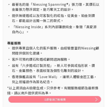
•
最著名的是「Niessing Spannring®」張力環，其鑽石以
金屬張力懸浮固定，是巧奪天工的設計。
•
提供無縫婚戒以及可客製化的戒指，從黃金、鉑金到鑽
石，都能設計出獨一無二的款式。
•
「Niessing Inside」系列內部鑲嵌純金，象徵「真愛源
自內心」。
專屬服務
•
提供專業且個人化的客戶服務，由經驗豐富的Niessing顧
問提供個別化建議。
•
客戶可預約鑽石和婚戒顧問諮詢服務。
•
設有「六步婚戒訂製流程」，新人可參與戒指形狀、鑽
石、金屬顏色、表面紋理及個性化雕刻的設計。
•
香港旗艦店設有「Love Wall」，讓新人體驗金匠工藝，
刻上祝福語作為簽名紀念。
*以上資訊由AI自動生成，只供參考。有關服務細節及最新價
錢，請以商戶提供資料為準。
立即查詢了解報價