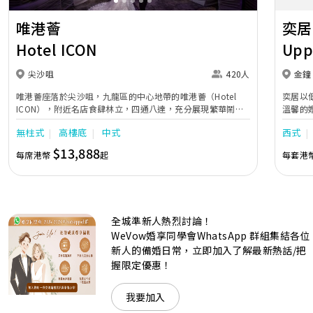
唯港薈
奕居
Hotel ICON
Upp
尖沙咀
420人
金鐘
唯港薈座落於尖沙咀，九龍區的中心地帶的唯港薈（Hotel
奕居以
ICON），附近名店食肆林立，四通八達，充分展現繁華鬧巿
溫馨的
中的活力個性，成為一眾準新人舉辦婚宴的熱門之選。專業團
團隊會
無柱式
高樓底
中式
西式
隊由策劃統籌至所有婚宴每個細節，唯港薈都力臻完美，保證
讓您留下獨特的醉人回憶。 擁有時尚高樓頂的Silverbox宴會
$13,888
每席港幣
起
每套港
廳，配置了全套先進的視聽影音及燈光設備配套，並採用極富
現代時尚感的水晶玻璃燈，演繹出與別不同的經典神韻。不論
是憧憬醉人美景餐廳、全新舒適雅緻的1937私人宴會廳、無
柱式瑰麗宴會廳、還是充滿活力氛圍的自助餐﹔唯港薈
（Hotel ICON），多個風格各異的婚宴場地，都完美切合各
全城準新人熱烈討論！
準新人的個性及預算﹔保證為您打造夢寐以求的特別日子，令
賓客永誌難忘！
WeVow婚享同學會WhatsApp 群組集結各位
新人的備婚日常，立即加入了解最新熱話/把
握限定優惠！
我要加入