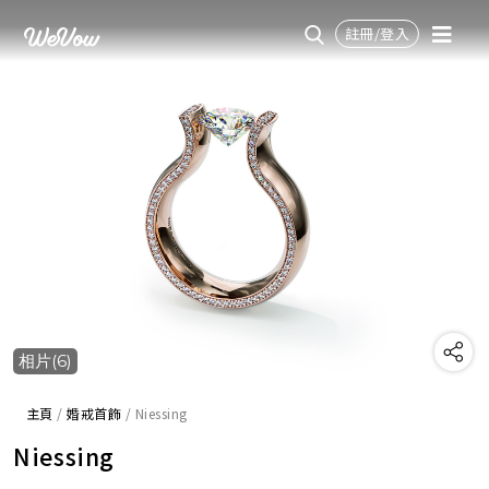
註冊/登入
相片(6)
主頁
/
婚戒首飾
/
Niessing
Niessing