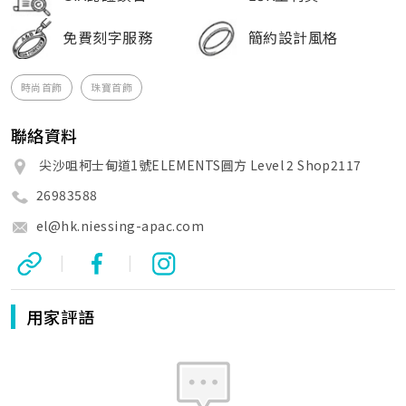
免費刻字服務
簡約設計風格
時尚首飾
珠寶首飾
聯絡資料
尖沙咀柯士甸道1號ELEMENTS圓方 Level 2 Shop2117
26983588
el@hk.niessing-apac.com
|
|
用家評語