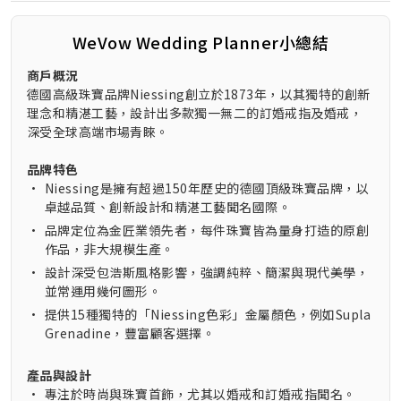
WeVow Wedding Planner小總結
商戶概況
德國高級珠寶品牌Niessing創立於1873年，以其獨特的創新
理念和精湛工藝，設計出多款獨一無二的訂婚戒指及婚戒，
深受全球高端市場青睞。
品牌特色
•
Niessing是擁有超過150年歷史的德國頂級珠寶品牌，以
卓越品質、創新設計和精湛工藝聞名國際。
•
品牌定位為金匠業領先者，每件珠寶皆為量身打造的原創
作品，非大規模生產。
•
設計深受包浩斯風格影響，強調純粹、簡潔與現代美學，
並常運用幾何圖形。
•
提供15種獨特的「Niessing色彩」金屬顏色，例如Supla
Grenadine，豐富顧客選擇。
產品與設計
•
專注於時尚與珠寶首飾，尤其以婚戒和訂婚戒指聞名。