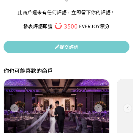
此商戶還未有任何評語，立即留下你的評語！
3500
發表評語即獲
EVERJOY積分
提交評語
你也可能喜歡的商戶
Previous
Next
Pr