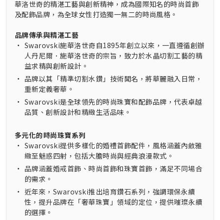
華洛世奇的精湛工藝與創新精神，成為國際知名的時尚首飾
及配飾品牌，為全球女性打造獨一無二的時尚風格。
品牌傳承與精湛工藝
•
Swarovski施華洛世奇自1895年創立以來，一直遵循創辦
人丹尼爾．施華洛世奇的宗旨，致力於水晶切割工藝的精
益求精與創新設計。
•
品牌以其「精準切割水鑽」技術聞名，將華麗融入日常，
重新定義奢華。
•
Swarovski是全球領先的時尚珠寶和配飾品牌，代表卓越
品質、創新設計和精緻生活品味。
多元化的時尚珠寶系列
•
Swarovski提供多樣化的婚禮首飾配件，風格涵蓋內斂雅
緻至魅惑四射，包括大膽時尚與經典浪漫款式。
•
品牌涵蓋婚戒首飾、時尚首飾和珠寶首飾，滿足不同場合
的需求。
•
近年來，Swarovski推出培育鑽石系列，強調環保永續
性，提升品牌在「奢華珠寶」領域的定位，提供璀璨永續
的選擇。