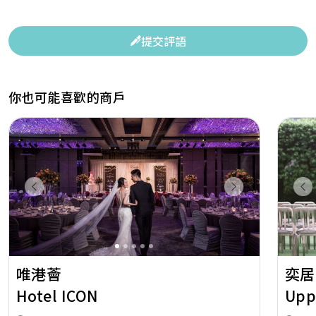
提交評語
你也可能喜歡的商戶
Previous
Next
Pr
唯港薈
奕居
Hotel ICON
Upp