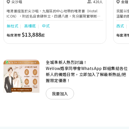
尖沙咀
420人
金鐘
唯港薈座落於尖沙咀，九龍區的中心地帶的唯港薈（Hotel
奕居以
ICON），附近名店食肆林立，四通八達，充分展現繁華鬧巿
溫馨的
中的活力個性，成為一眾準新人舉辦婚宴的熱門之選。專業團
團隊會
無柱式
高樓底
中式
西式
隊由策劃統籌至所有婚宴每個細節，唯港薈都力臻完美，保證
讓您留下獨特的醉人回憶。 擁有時尚高樓頂的Silverbox宴會
$13,888
每席港幣
起
每套港
廳，配置了全套先進的視聽影音及燈光設備配套，並採用極富
現代時尚感的水晶玻璃燈，演繹出與別不同的經典神韻。不論
是憧憬醉人美景餐廳、全新舒適雅緻的1937私人宴會廳、無
柱式瑰麗宴會廳、還是充滿活力氛圍的自助餐﹔唯港薈
（Hotel ICON），多個風格各異的婚宴場地，都完美切合各
全城準新人熱烈討論！
準新人的個性及預算﹔保證為您打造夢寐以求的特別日子，令
賓客永誌難忘！
WeVow婚享同學會WhatsApp 群組集結各位
新人的備婚日常，立即加入了解最新熱話/把
握限定優惠！
我要加入