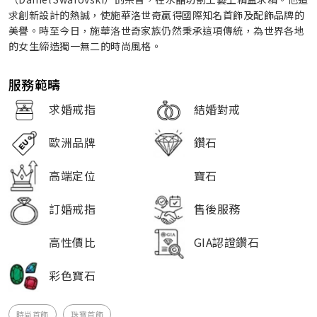
求創新設計的熱誠，使施華洛世奇贏得國際知名首飾及配飾品牌的
美譽。時至今日，施華洛世奇家族仍然秉承這項傳統，為世界各地
的女生締造獨一無二的時尚風格。
服務範疇
求婚戒指
結婚對戒
歐洲品牌
鑽石
高端定位
寶石
訂婚戒指
售後服務
高性價比
GIA認證鑽石
彩色寶石
時尚首飾
珠寶首飾