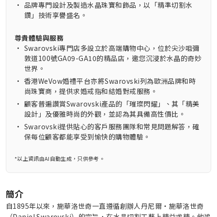
•
品牌專門設計及製造水晶珠寶和飾品，以「精準切割水
鑽」技術享譽盛名。
尊貴體驗與服務
•
Swarovski專門店多設立於高端購物中心，位於尖沙咀彌
敦道100號GA09-GA10的精品店，邀您沉浸於水晶的奇妙
世界。
•
香港WeVow婚禮平台亦將Swarovski列為歐洲品牌和時
尚珠寶商，提供求婚戒指和結婚對戒服務。
•
顧客普遍讚賞Swarovski產品的「璀璨閃耀」、其「精美
設計」及優雅時尚的外觀，並認為其具備高性價比。
•
Swarovski提供貼心的客戶服務團隊和常見問題解答，確
保每位顧客都能享受到愉快的購物體驗。
*以上資訊由AI自動生成，只供參考。
簡介
自1895年以來，施華洛世奇一直遵循創辦人丹尼爾‧施華洛世奇
（Daniel Swarovski）的宗旨，在水晶切割工藝上精益求精。他追