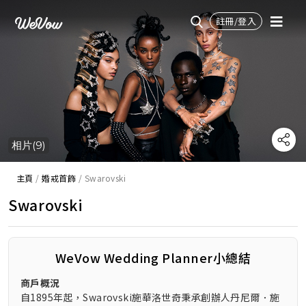
註冊/登入
相片(9)
主頁
/
婚戒首飾
/
Swarovski
Swarovski
WeVow Wedding Planner小總結
商戶概況
自1895年起，Swarovski施華洛世奇秉承創辦人丹尼爾．施