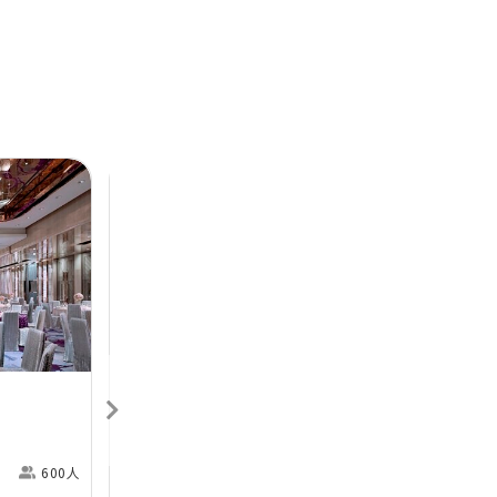
Next
Previous
Next
香港喜來登酒店
Sheraton Hong Kong
H
Hotel & Towers
M
600人
尖沙咀
360人