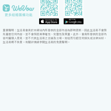
重要聲明：生活易會員於本網站內所發表的全部內容為即時更新，因此生活易不會預
先審查任何內容，並不會保證其準確性、完整性及質量。此外，會員所發表的全部內
容均屬個人意見，並不代表生活易之言論及立場。如從而引起任何損失或法律糾紛，
生活易概不負責。有關詳情請參閱生活易的免責聲明。