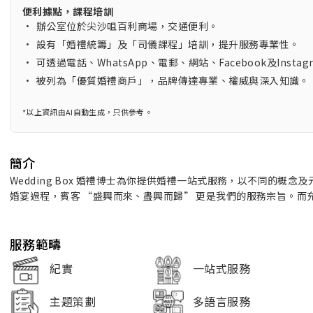
便利據點，課程培訓
•
辦公室位於尖沙咀百利商場，交通便利。
•
設有「婚禮統籌」及「司儀課程」培訓，提升服務專業性。
•
可透過電話、WhatsApp、電郵、網站、Facebook及Inst
•
被列為「優質婚禮商戶」，品牌傳達專業、權威與深入知識。
*以上資訊由AI自動生成，只供參考。
簡介
Wedding Box 婚禮博士為你提供婚禮一站式服務，以不同的概
婚宴過程，賓客 “盛興而來、盡興而歸” 更是我們的服務宗旨。
服務範疇
紀實
一站式服務
主題策劃
多語言服務