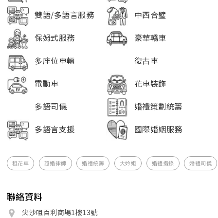
雙語/多語言服務
中西合璧
保姆式服務
豪華轎車
多座位車輛
復古車
電動車
花車裝飾
多語司儀
婚禮策劃統籌
多語言支援
國際婚姻服務
租花車
證婚律師
婚禮統籌
大妗姐
婚禮攝錄
婚禮司儀
聯絡資料
尖沙咀百利商場1樓13號