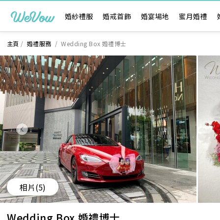
婚紗禮服
婚戒首飾
婚宴場地
蜜月婚禮
主頁
/
婚禮服務
/
Wedding Box 婚禮博士
相片
(5)
Wedding Box 婚禮博士