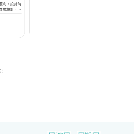
便利。設計時
香港喜來登酒店的無柱式宴會廳及其他婚宴場地已於
於
柱式設計，環
2025年年初全面完成翻新工程，以全新姿態為準新
婚
設備。喜宴堂
人打造完美無瑕的優雅婚宴。全新裝修的高樓底無柱
海
優質婚禮商戶
無柱式
高樓底
中
適合舉行華麗
式宴會廳以淺灰色、大地色及古銅色為主調，天花懸
核
善場地，可以
吊的螺旋形Swarovski LED水晶吊燈，氣派不凡；宴
宴
$12,888
每席港幣
起
每
證婚派對。酒
會廳配備了最先進的設備如內置LED 幕牆、液晶投
性
人及賓客留下
影機和屏幕，是優雅浪漫囍宴的理想場地；而小巧雅
（
致的唐廳、採自然光的宋廳及明廳以及其他靈巧高雅
然
的宴會場地，即可舉辦私人雅致的輕婚宴或浪漫溫馨
酒
的證婚典禮，迎合不同準新人的需要。 酒店的囍宴
參
菜譜均由屢獲殊榮、連續17年獲米芝蓮推薦及連續7
年獲黑珍珠一鑽殊榮的天寶閣團隊主理，為婚宴匠心
打造賞心悅味美饌。 香港喜來登酒店細意殷勤的宴
惠！
會團隊，每年籌辦逾百場的大小婚宴筵席，為準新人
締造非凡婚宴。酒店更設婚宴禮賓司，專門於大日子
當日緊隨準新人左右，協調婚宴間的繁瑣細節，確保
婚宴節奏順利流暢。