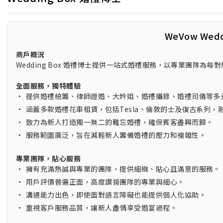
WeVow Wed
商戶概況
Wedding Box 婚禮博士提供一站式婚禮服務，以專業團隊為
全面服務，獨特體驗
•
提供婚禮統籌、律師證婚、大妗姐、婚禮攝錄、婚禮司儀等多
•
涵蓋多款婚禮花車租賃，包括Tesla、倫敦的士及復古系列，
•
致力為新人打造獨一無二的難忘婚禮，確保賓客盡興而歸。
•
服務範圍廣泛，旨在減輕新人籌備婚禮的壓力和複雜性。
專業團隊，貼心服務
•
擁有充滿熱誠與專業的團隊，提供細緻、貼心且滿意的服務。
•
用戶評價普遍正面，高度讚揚團隊的專業與細心。
•
溝通能力出色，即使面對語言障礙也能提供個人化協助。
•
重視客戶服務品質，讓新人盡情享受婚宴過程。