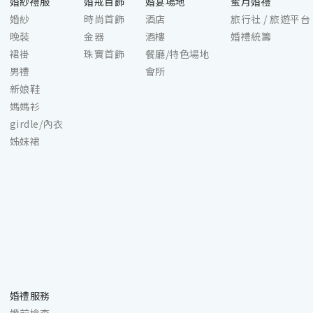
婚紗禮服
婚戒首飾
婚宴場地
蜜月婚禮
婚紗
時尚首飾
酒店
旅行社 / 旅遊平台
晚裝
金器
酒樓
婚禮統籌
裙褂
珠寶首飾
餐廳/特色場地
男禮
會所
新娘鞋
媽媽衫
girdle/內衣
姊妹裙
婚禮服務