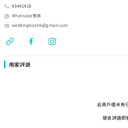
93441418
Whatsapp查詢
weddingboxhk@gmail.com
|
|
用家評語
此商戶還未有
發表評語即