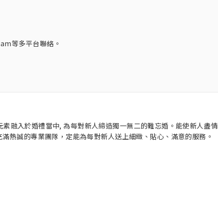
agram等多平台聯絡。
念及元素融入於婚禮當中, 為每對新人締造獨一無二的難忘婚。能使新人盡
而充滿熱誠的專業團隊，定能為每對新人送上細緻、貼心、滿意的服務。