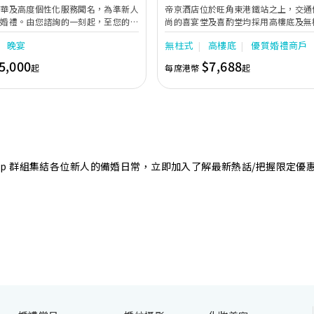
奢華及高度個性化服務聞名，為準新人
帝京酒店位於旺角東港鐵站之上，交通
的婚禮。由您諮詢的一刻起，至您的大
尚的喜宴堂及喜酌堂均採用高樓底及無
專業團隊會為您攜手實現夢想婚禮。
境寬敞，且備有LED幕牆、燈光及影音
晚宴
無柱式
高樓底
優質婚禮商戶
最多可筵開40席，更配有水晶吊燈，
婚禮。另外，空中花園深心薈是毛孩友
5,000
$7,688
起
每席港幣
起
飽覽獅子山景致，適合舉行戶外婚禮或
店專業的宴會團隊提供貼心服務，讓新
浪漫美好回憶。
sApp 群組集結各位新人的備婚日常，立即加入了解最新熱話/把握限定優