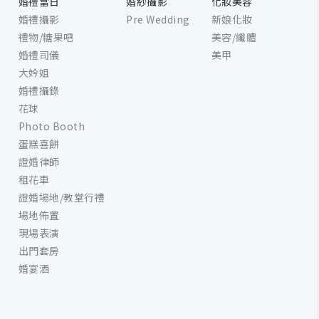
婚禮當日
婚紗攝影
化妝美容
婚禮攝影
Pre Wedding
新娘化妝
禮物/糖果吧
美容/纖體
婚禮司儀
美甲
大妗姐
婚禮攝錄
花球
Photo Booth
蛋糕喜餅
證婚律師
租花車
證婚場地/教堂行禮
場地佈置
現場表演
出門套房
婚宴酒