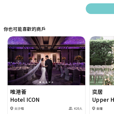
你也可能喜歡的商戶
Previous
Next
Previous
唯港薈
奕居
Hotel ICON
Upper 
尖沙咀
420人
金鐘