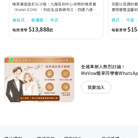
唯港薈座落於尖沙咀，九龍區的中心地帶的唯港薈
奕居以低調的
（Hotel ICON），附近名店食肆林立，四通八達，
實現優雅溫馨
充分展現繁華鬧巿中的活力個性，成為一眾準新人舉
日子，我們的
無柱式
高樓底
中式
西式
午宴
辦婚宴的熱門之選。專業團隊由策劃統籌至所有婚宴
每個細節，唯港薈都力臻完美，保證讓您留下獨特的
$13,888
$15
每席港幣
起
每套港幣
醉人回憶。 擁有時尚高樓頂的Silverbox宴會廳，配
置了全套先進的視聽影音及燈光設備配套，並採用極
富現代時尚感的水晶玻璃燈，演繹出與別不同的經典
神韻。不論是憧憬醉人美景餐廳、全新舒適雅緻的
1937私人宴會廳、無柱式瑰麗宴會廳、還是充滿活
力氛圍的自助餐﹔唯港薈（Hotel ICON），多個風
格各異的婚宴場地，都完美切合各準新人的個性及預
全城準新人熱烈討論！
算﹔保證為您打造夢寐以求的特別日子，令賓客永誌
WeVow婚享同學會What
難忘！
我要加入