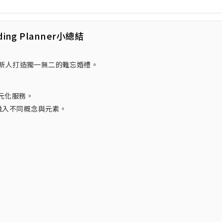
ding Planner小總結
每對新人打造獨一無二的難忘婚禮。
元化服務。
融入不同概念與元素。