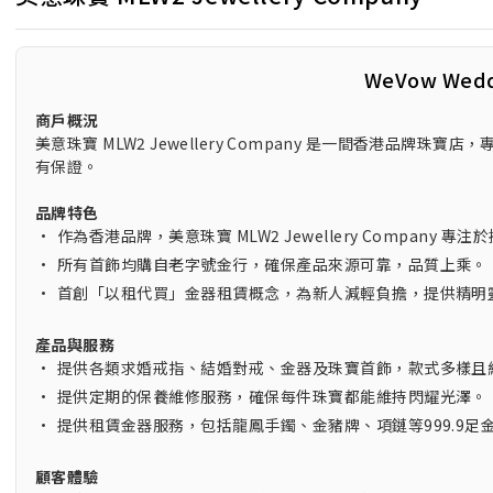
WeVow Wed
商戶概況
美意珠寶 MLW2 Jewellery Company 是一間香港品
有保證。
品牌特色
•
作為香港品牌，美意珠寶 MLW2 Jewellery Company
•
所有首飾均購自老字號金行，確保產品來源可靠，品質上乘。
•
首創「以租代買」金器租賃概念，為新人減輕負擔，提供精明
產品與服務
•
提供各類求婚戒指、結婚對戒、金器及珠寶首飾，款式多樣且
•
提供定期的保養維修服務，確保每件珠寶都能維持閃耀光澤。
•
提供租賃金器服務，包括龍鳳手鐲、金豬牌、項鏈等999.9足
顧客體驗