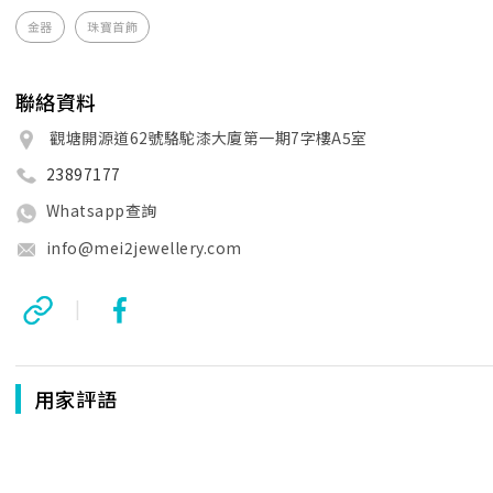
金器
珠寶首飾
聯絡資料
觀塘開源道62號駱駝漆大廈第一期7字樓A5室
23897177
Whatsapp查詢
info@mei2jewellery.com
|
用家評語