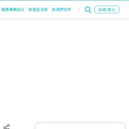
婚禮籌備貼士
新婚生活易
與我們合作
|
註冊/登入