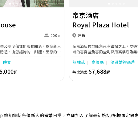
帝京酒店
House
Royal Plaza Hotel
200人
旺角
奢華及高度個性化服務聞名，為準新人
帝京酒店位於旺角東港鐵站之上，交通
的婚禮。由您諮詢的一刻起，至您的大
尚的喜宴堂及喜酌堂均採用高樓底及無
專業團隊會為您攜手實現夢想婚禮。
境寬敞，且備有LED幕牆、燈光及影音
晚宴
無柱式
高樓底
優質婚禮商戶
最多可筵開40席，更配有水晶吊燈，
婚禮。另外，空中花園深心薈是毛孩友
5,000
$7,688
起
每席港幣
起
飽覽獅子山景致，適合舉行戶外婚禮或
店專業的宴會團隊提供貼心服務，讓新
浪漫美好回憶。
sApp 群組集結各位新人的備婚日常，立即加入了解最新熱話/把握限定優