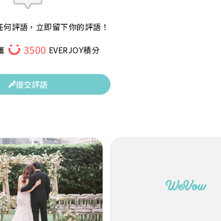
任何評語，立即留下你的評語！
3500
獲
EVERJOY積分
提交評語
Next
Previous