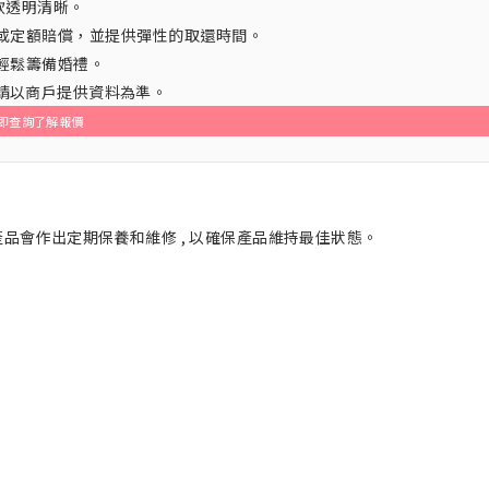
條款透明清晰。
或定額賠償，並提供彈性的取還時間。
輕鬆籌備婚禮。
，請以商戶提供資料為準。
即查詢了解報價
外產品會作出定期保養和維修 , 以確保產品維持最佳狀態。