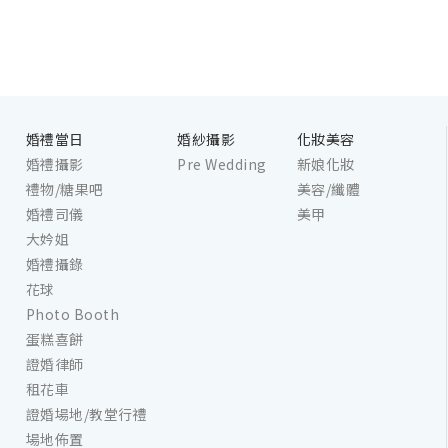
婚禮當日
婚紗攝影
化妝美容
婚禮攝影
Pre Wedding
新娘化妝
禮物/糖果吧
美容/纖體
婚禮司儀
美甲
大妗姐
婚禮攝錄
花球
Photo Booth
蛋糕喜餅
證婚律師
租花車
證婚場地/教堂行禮
場地佈置