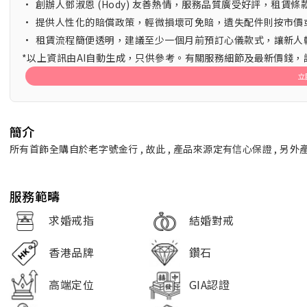
•
創辦人鄧淑恩 (Hody) 友善熱情，服務品質廣受好評，租賃
•
提供人性化的賠償政策，輕微損壞可免賠，遺失配件則按市價
•
租賃流程簡便透明，建議至少一個月前預訂心儀款式，讓新人
*以上資訊由AI自動生成，只供參考。有關服務細節及最新價錢
立
簡介
所有首飾全購自於老字號金行 , 故此 , 產品來源定有信心保證 , 另
服務範疇
求婚戒指
結婚對戒
香港品牌
鑽石
高端定位
GIA認證