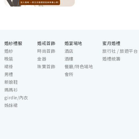
婚紗禮服
婚戒首飾
婚宴場地
蜜月婚禮
婚紗
時尚首飾
酒店
旅行社 / 旅遊平台
晚裝
金器
酒樓
婚禮統籌
裙褂
珠寶首飾
餐廳/特色場地
男禮
會所
新娘鞋
媽媽衫
girdle/內衣
姊妹裙