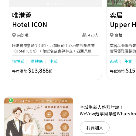
唯港薈
奕居
Hotel ICON
Upper 
尖沙咀
420人
金鐘
唯港薈座落於尖沙咀，九龍區的中心地帶的唯港薈
奕居以低調的
（Hotel ICON），附近名店食肆林立，四通八達，
實現優雅溫馨
充分展現繁華鬧巿中的活力個性，成為一眾準新人舉
日子，我們的
無柱式
高樓底
中式
西式
午宴
辦婚宴的熱門之選。專業團隊由策劃統籌至所有婚宴
每個細節，唯港薈都力臻完美，保證讓您留下獨特的
$13,888
$15
每席港幣
起
每套港幣
醉人回憶。 擁有時尚高樓頂的Silverbox宴會廳，配
置了全套先進的視聽影音及燈光設備配套，並採用極
富現代時尚感的水晶玻璃燈，演繹出與別不同的經典
神韻。不論是憧憬醉人美景餐廳、全新舒適雅緻的
1937私人宴會廳、無柱式瑰麗宴會廳、還是充滿活
力氛圍的自助餐﹔唯港薈（Hotel ICON），多個風
格各異的婚宴場地，都完美切合各準新人的個性及預
全城準新人熱烈討論！
算﹔保證為您打造夢寐以求的特別日子，令賓客永誌
WeVow婚享同學會What
難忘！
我要加入