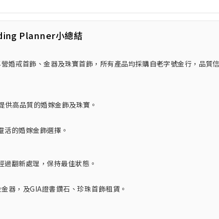
ding Planner小總結
牌珠寶店，專營婚戒首飾、金器及珠寶首飾，所有產品均採購自老字號金行，品質
 專注於提供高品質的婚嫁金飾及珠寶。
靈活的婚嫁金飾選擇。
經過翻新處理，保持最佳狀態。
金金器，及GIA證書鑽石、珍珠首飾租賃。