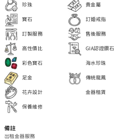
珍珠
貴金屬
寶石
訂婚戒指
訂製服務
售後服務
高性價比
GIA認證鑽石
彩色寶石
海水珍珠
足金
傳統龍鳳
花卉設計
金器租賃
保養維修
備註
出租金器服務